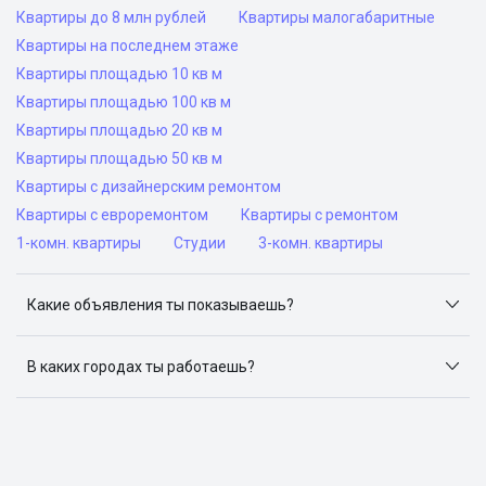
Квартиры до 8 млн рублей
Квартиры малогабаритные
Квартиры на последнем этаже
Квартиры площадью 10 кв м
Квартиры площадью 100 кв м
Квартиры площадью 20 кв м
Квартиры площадью 50 кв м
Квартиры с дизайнерским ремонтом
Квартиры с евроремонтом
Квартиры с ремонтом
1-комн. квартиры
Студии
3-комн. квартиры
Какие объявления ты показываешь?
Я отслеживаю объявления на популярных сайтах
объявлений: ЦИАН, Домклик, Яндекс.Недвижимость,
В каких городах ты работаешь?
Авито, Самолет.Плюс.
Поиск жилья доступен в следующих городах: Москва,
Санкт-Петербург, Архангельск, Сочи, Волгоград,
Воронеж, Екатеринбург, Казань, Краснодар, Красноярск,
Нижний Новгород, Новосибирск, Омск, Пермь, Ростов-
на-Дону, Самара, Уфа и Челябинск.