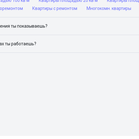
адью 100 кв м
Квартиры площадью 20 кв м
Квартиры площ
роремонтом
Квартиры с ремонтом
Многокомн. квартиры
ения ты показываешь?
ю объявления на популярных сайтах объявлений: ЦИАН, Домклик, 
дах ты работаешь?
 доступен в следующих городах: Москва, Санкт-Петербург, Архангел
Красноярск, Нижний Новгород, Новосибирск, Омск, Пермь, Ростов-н