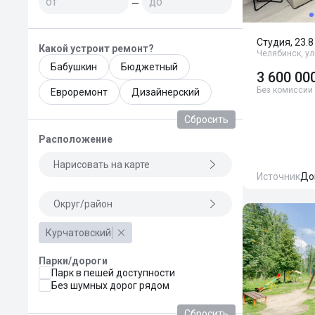
—
Студия, 23.8
Какой устроит ремонт?
Челябинск, ул
Бабушкин
Бюджетный
3 600 00
Без комиссии
Евроремонт
Дизайнерский
Сбросить
Расположение
Нарисовать на карте
Источник
До
Округ/район
Курчатовский
Парки/дороги
Парк в пешей доступности
Без шумных дорог рядом
Сбросить