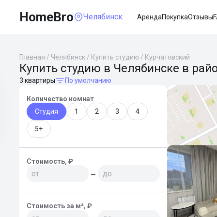
HomeBro
Челябинск
Аренда
Покупка
Отзывы
Главная
/
Челябинск
/
Купить студию
/
Курчатовский
Купить студию в Челябинске в рай
3 квартиры
По умолчанию
Количество комнат
Студия
1
2
3
4
5+
Стоимость, ₽
—
Стоимость за м², ₽