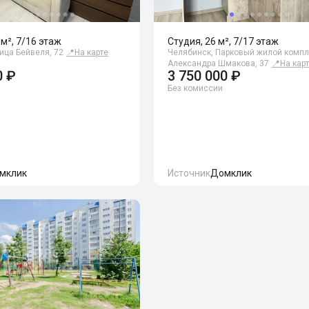
 м², 7/16 этаж
Студия, 26 м², 7/17 этаж
ица Бейвеля, 72
📍
На карте
Челябинск, Парковый жилой компл
Александра Шмакова, 37
📍
На кар
0 ₽
3 750 000 ₽
Без комиссии
мклик
Источник
Домклик