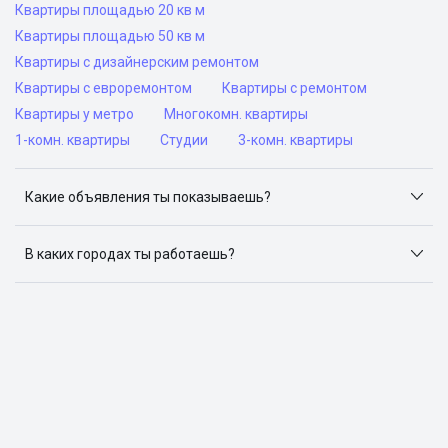
Квартиры площадью 20 кв м
Квартиры площадью 50 кв м
Квартиры с дизайнерским ремонтом
Квартиры с евроремонтом
Квартиры с ремонтом
Квартиры у метро
Многокомн. квартиры
1-комн. квартиры
Студии
3-комн. квартиры
Какие объявления ты показываешь?
Я отслеживаю объявления на популярных сайтах
объявлений: ЦИАН, Домклик, Яндекс.Недвижимость,
В каких городах ты работаешь?
Авито, Самолет.Плюс.
Поиск жилья доступен в следующих городах: Москва,
Санкт-Петербург, Архангельск, Сочи, Волгоград,
Воронеж, Екатеринбург, Казань, Краснодар, Красноярск,
Нижний Новгород, Новосибирск, Омск, Пермь, Ростов-
на-Дону, Самара, Уфа и Челябинск.