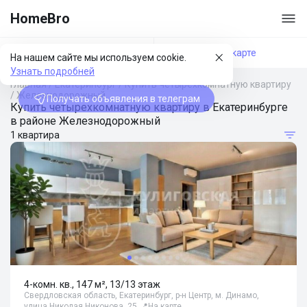
HomeBro
Фильтры
На карте
На нашем сайте мы используем cookie.
Узнать подробней
Главная
/
Екатеринбург
/
Купить четырехкомнатную квартиру
/
Железнодорожный
Получать объявления в телеграм
Купить четырехкомнатную квартиру в Екатеринбурге
в районе Железнодорожный
1 квартира
4-комн. кв., 147 м², 13/13 этаж
Свердловская область, Екатеринбург, р-н Центр, м. Динамо,
улица Николая Никонова, 25
📍
На карте