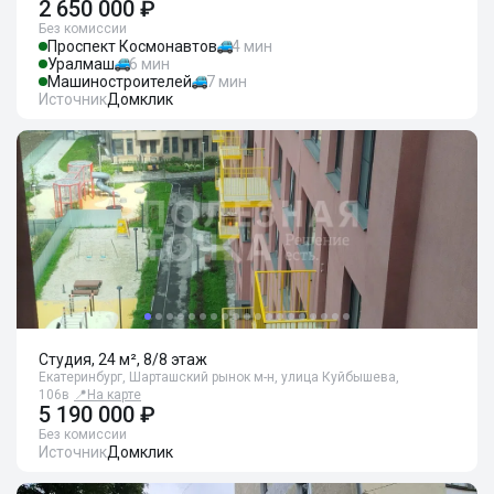
2 650 000 ₽
Без комиссии
Проспект Космонавтов
4 мин
Уралмаш
6 мин
Машиностроителей
7 мин
Источник
Домклик
Студия, 24 м², 8/8 этаж
Екатеринбург, Шарташский рынок м-н, улица Куйбышева,
106в
📍
На карте
5 190 000 ₽
Без комиссии
Источник
Домклик