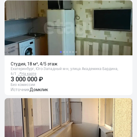
Студия, 18 м², 4/5 этаж
Екатеринбург, Юго-Западный м-н, улица Академика Бардина,
6/1
📍
На карте
3 000 000 ₽
Без комиссии
Источник
Домклик