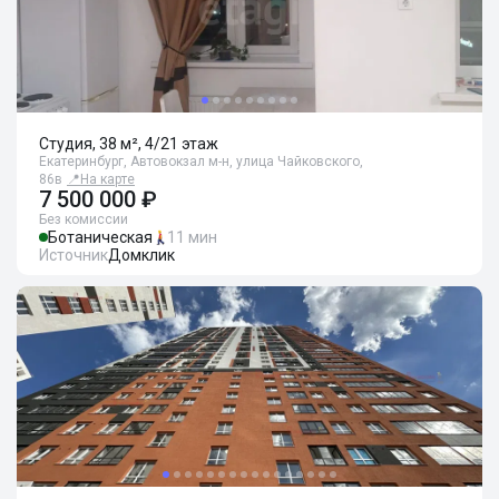
Студия, 38 м², 4/21 этаж
Екатеринбург, Автовокзал м-н, улица Чайковского,
86в
📍
На карте
7 500 000 ₽
Без комиссии
Ботаническая
11 мин
Источник
Домклик