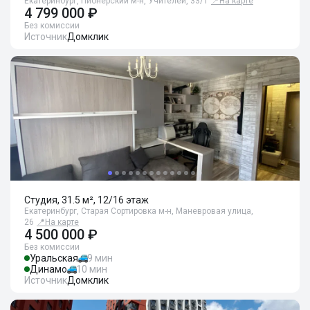
Екатеринбург, Пионерский м-н, Учителей, 33/1
📍
На карте
4 799 000 ₽
Без комиссии
Источник
Домклик
Студия, 31.5 м², 12/16 этаж
Екатеринбург, Старая Сортировка м-н, Маневровая улица,
26
📍
На карте
4 500 000 ₽
Без комиссии
Уральская
9 мин
Динамо
10 мин
Источник
Домклик