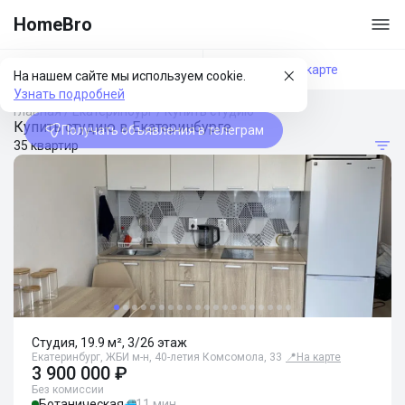
HomeBro
Фильтры
На карте
На нашем сайте мы используем cookie.
Узнать подробней
Главная
/
Екатеринбург
/
Купить студию
Купить студию в Екатеринбурге
Получать объявления в телеграм
35 квартир
Студия, 19.9 м², 3/26 этаж
Екатеринбург, ЖБИ м-н, 40-летия Комсомола, 33
📍
На карте
3 900 000 ₽
Без комиссии
Ботаническая
11 мин