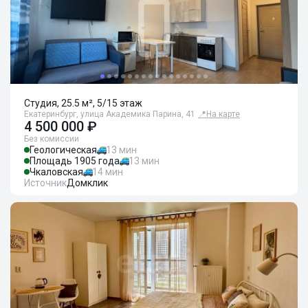
Студия, 25.5 м², 5/15 этаж
Екатеринбург, улица Академика Парина, 41
📍
На карте
4 500 000 ₽
Без комиссии
Геологическая
13 мин
Площадь 1905 года
13 мин
Чкаловская
14 мин
Источник
Домклик