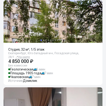
Студия, 32 м², 1/5 этаж
Екатеринбург, Юго-Западный м-н, Посадская улица,
28/1
📍
На карте
4 850 000 ₽
Без комиссии
Геологическая
6 мин
Площадь 1905 года
7 мин
Чкаловская
7 мин
Источник
Домклик