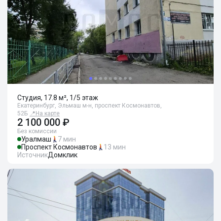
Студия, 17.8 м², 1/5 этаж
Екатеринбург, Эльмаш м-н, проспект Космонавтов,
52Б
📍
На карте
2 100 000 ₽
Без комиссии
Уралмаш
7 мин
Проспект Космонавтов
13 мин
Источник
Домклик