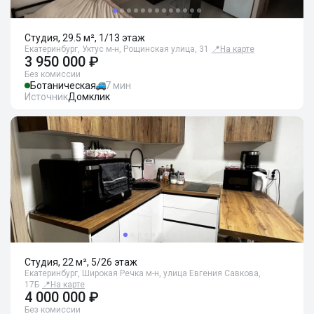
Студия, 29.5 м², 1/13 этаж
Екатеринбург, Уктус м-н, Рощинская улица, 31
📍
На карте
3 950 000 ₽
Без комиссии
Ботаническая
7 мин
Источник
Домклик
Студия, 22 м², 5/26 этаж
Екатеринбург, Широкая Речка м-н, улица Евгения Савкова,
17Б
📍
На карте
4 000 000 ₽
Без комиссии