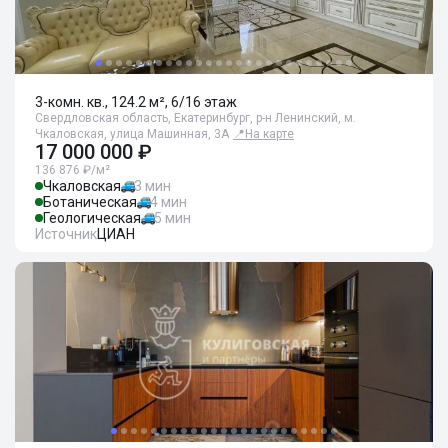
3-комн. кв., 124.2 м², 6/16 этаж
Свердловская область, Екатеринбург, р-н Ленинский, м.
Чкаловская, улица Машинная, 3А
📍
На карте
17 000 000 ₽
136 876 ₽/м²
Чкаловская
3 мин
Ботаническая
4 мин
Геологическая
5 мин
Источник
ЦИАН