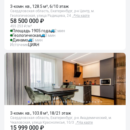
3-комн. кв., 128.5 м², 6/10 этаж
Свердловская область, Екатеринбург, р-н Центр, м.
Геологическая, улица Радищева, 24
📍
На карте
58 500 000 ₽
455 253 ₽/м²
Площадь 1905 года
2 мин
Геологическая
3 мин
Динамо
5 мин
Источник
ЦИАН
3-комн. кв., 103.8 м², 18/21 этаж
Свердловская область, Екатеринбург, р-н Академический, м.
Чкаловская, улица Краснолесья, 10/3
📍
На карте
15 999 000 ₽