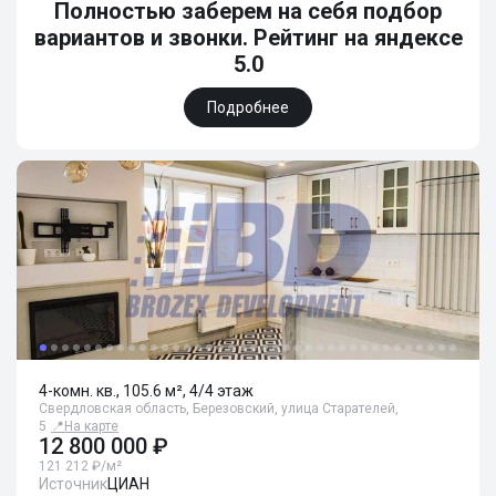
Полностью заберем на себя подбор
вариантов и звонки. Рейтинг на яндексе
5.0
Подробнее
4-комн. кв., 105.6 м², 4/4 этаж
Свердловская область, Березовский, улица Старателей,
5
📍
На карте
12 800 000 ₽
121 212 ₽/м²
Источник
ЦИАН