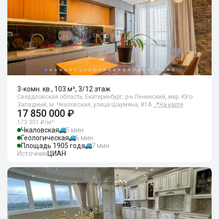
3-комн. кв., 103 м², 3/12 этаж
Свердловская область, Екатеринбург, р-н Ленинский, мкр. Юго-
Западный, м. Чкаловская, улица Шаумяна, 81А
📍
На карте
17 850 000 ₽
173 301 ₽/м²
Чкаловская
5 мин
Геологическая
6 мин
Площадь 1905 года
7 мин
Источник
ЦИАН