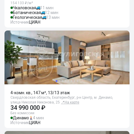
154 133 ₽/м²
Чкаловская
11 мин
Ботаническая
12 мин
Геологическая
13 мин
Источник
ЦИАН
4-комн. кв., 147 м², 13/13 этаж
Свердловская область, Екатеринбург, р-н Центр, м. Динамо,
улица Николая Никонова, 25
📍
На карте
34 990 000 ₽
Без комиссии
Динамо
4 мин
Источник
ЦИАН