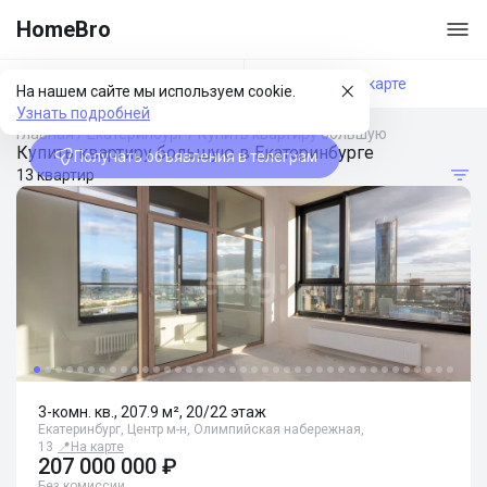
HomeBro
Фильтры
На карте
На нашем сайте мы используем cookie.
Узнать подробней
Главная
/
Екатеринбург
/
Купить квартиру большую
Купить квартиру большую в Екатеринбурге
Получать объявления в телеграм
13 квартир
3-комн. кв., 207.9 м², 20/22 этаж
Екатеринбург, Центр м-н, Олимпийская набережная,
13
📍
На карте
207 000 000 ₽
Без комиссии