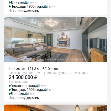
Динамо
7 мин
Площадь 1905 года
8 мин
Источник
Домклик
4-комн. кв., 131.3 м², 6/10 этаж
Екатеринбург, Центр м-н, улица Мичурина, 99
📍
На карте
24 500 000 ₽
Без комиссии
Геологическая
5 мин
Площадь 1905 года
5 мин
Динамо
6 мин
Источник
Домклик