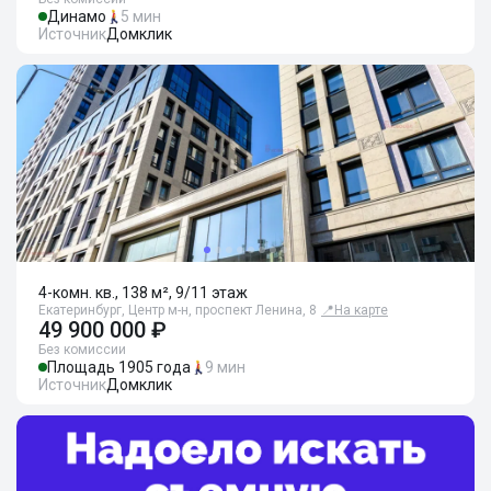
Динамо
5 мин
Источник
Домклик
4-комн. кв., 138 м², 9/11 этаж
Екатеринбург, Центр м-н, проспект Ленина, 8
📍
На карте
49 900 000 ₽
Без комиссии
Площадь 1905 года
9 мин
Источник
Домклик