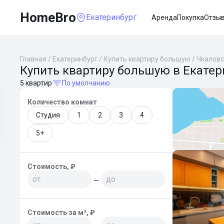
HomeBro
Екатеринбург
Аренда
Покупка
Отзы
Главная
/
Екатеринбург
/
Купить квартиру большую
/
Чкаловс
Купить квартиру большую в Екатер
5 квартир
По умолчанию
Количество комнат
Студия
1
2
3
4
5+
Стоимость, ₽
—
Стоимость за м², ₽