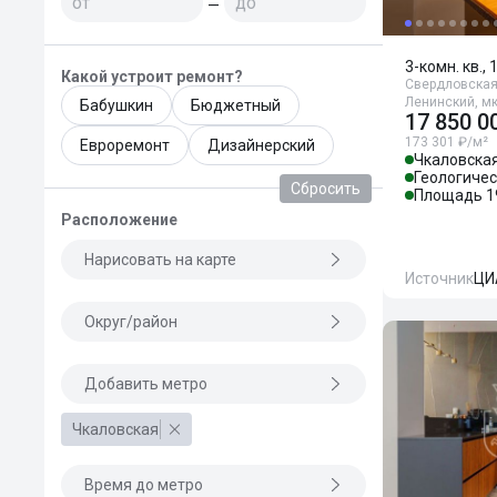
—
3-комн. кв., 
Какой устроит ремонт?
Свердловская 
Ленинский, мк
Бабушкин
Бюджетный
17 850 0
173 301 ₽/м²
Евроремонт
Дизайнерский
Чкаловска
Геологиче
Сбросить
Площадь 1
Расположение
Нарисовать на карте
Источник
ЦИ
Округ/район
Добавить метро
Чкаловская
Время до метро