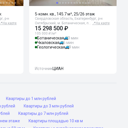
ж
5-комн. кв., 145.7 м², 25/26 этаж
г, р-н
Свердловская область, Екатеринбург, р-н
📍
На карте
Октябрьский, м. Ботаническая, п…
📍
На карте
15 298 500 ₽
105 000 ₽/м²
Ботаническая
3 мин
Чкаловская
6 мин
Геологическая
9 мин
Источник
ЦИАН
Квартиры до 1 млн рублей
н рублей
Квартиры до 3 млн рублей
ублей
Квартиры до 7 млн рублей
днем этаже
Квартиры площадью 10 кв м