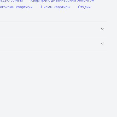
адью 50 кв м
Квартиры с дизайнерским ремонтом
огокомн. квартиры
1-комн. квартиры
Студии
Яндекс.Недвижимость, Авито, Самолет.Плюс.
ьск, Сочи, Волгоград, Воронеж, Екатеринбург, Казань,
а-Дону, Самара, Уфа и Челябинск.