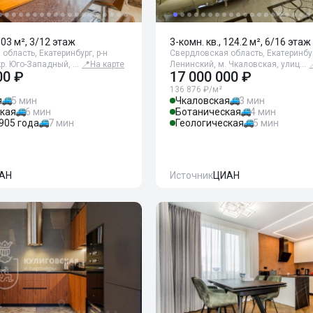
103 м², 3/12 этаж
3-комн. кв., 124.2 м², 6/16 этаж
область, Екатеринбург, р-н
Свердловская область, Екатеринбур
р. Юго-Западный, …
📍
На карте
Ленинский, м. Чкаловская, улиц…
00 ₽
17 000 000 ₽
136 876 ₽/м²
я
5 мин
Чкаловская
3 мин
ская
6 мин
Ботаническая
4 мин
905 года
7 мин
Геологическая
5 мин
АН
Источник
ЦИАН