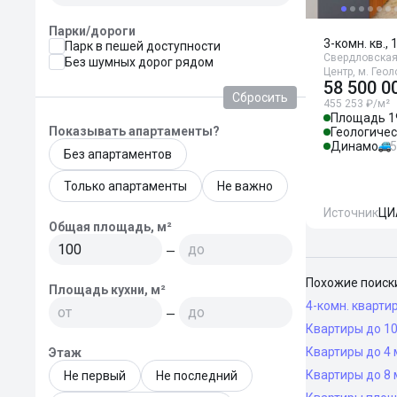
Парки/дороги
3-комн. кв., 
Парк в пешей доступности
Свердловская 
Без шумных дорог рядом
Центр, м. Гео
58 500 0
Сбросить
455 253 ₽/м²
Площадь 1
Показывать апартаменты?
Геологиче
Динамо
5
Без апартаментов
Только апартаменты
Не важно
Источник
ЦИ
Общая площадь, м²
—
Похожие поиск
Площадь кухни, м²
4-комн. кварти
—
Квартиры до 10
Квартиры до 4 
Этаж
Квартиры до 8 
Не первый
Не последний