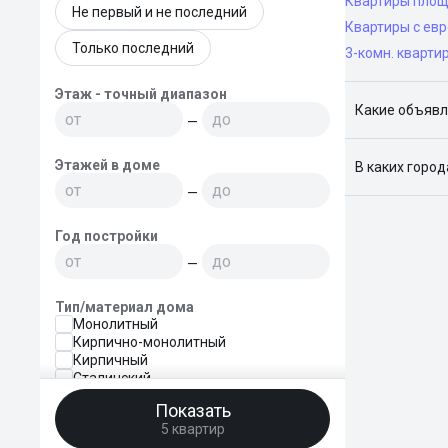
Квартиры площ
Не первый и не последний
Квартиры с ев
Только последний
3-комн. кварти
Этаж - точный диапазон
Какие объявл
—
Я отслежива
Этажей в доме
В каких горо
—
Поиск жилья
Краснодар, 
Год постройки
—
Тип/материал дома
Монолитный
Кирпично-монолитный
Кирпичный
Сталинский
Блочный
Показать
Панельный
5 квартир
Деревянный