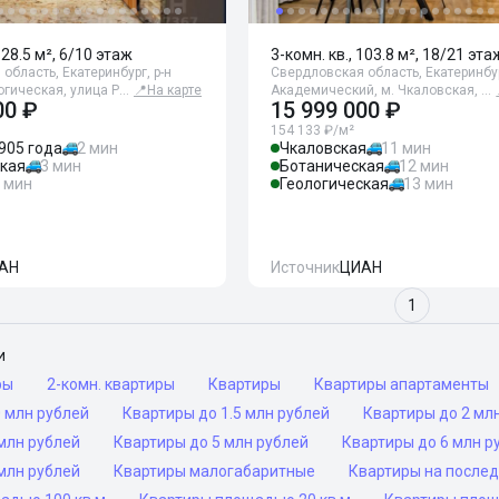
128.5 м², 6/10 этаж
3-комн. кв., 103.8 м², 18/21 эта
область, Екатеринбург, р-н
Свердловская область, Екатеринбур
логическая, улица Р…
📍
На карте
Академический, м. Чкаловская, …
00 ₽
15 999 000 ₽
154 133 ₽/м²
905 года
2 мин
Чкаловская
11 мин
ская
3 мин
Ботаническая
12 мин
 мин
Геологическая
13 мин
АН
Источник
ЦИАН
1
и
ры
2-комн. квартиры
Квартиры
Квартиры апартаменты
 млн рублей
Квартиры до 1.5 млн рублей
Квартиры до 2 мл
млн рублей
Квартиры до 5 млн рублей
Квартиры до 6 млн р
млн рублей
Квартиры малогабаритные
Квартиры на после