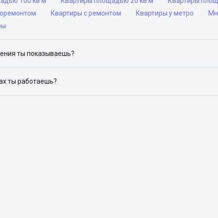
адью 100 кв м
Квартиры площадью 20 кв м
Квартиры площ
роремонтом
Квартиры с ремонтом
Квартиры у метро
Мн
ры
ения ты показываешь?
ю объявления на популярных сайтах объявлений: ЦИАН, Домклик, 
дах ты работаешь?
 доступен в следующих городах: Москва, Санкт-Петербург, Архангел
Красноярск, Нижний Новгород, Новосибирск, Омск, Пермь, Ростов-н