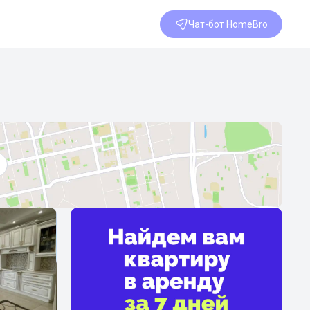
Чат-бот HomeBro