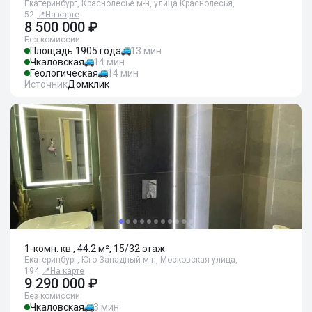
Екатеринбург, Краснолесье м-н, улица Краснолесья,
52
📍
На карте
8 500 000 ₽
Без комиссии
Площадь 1905 года
13 мин
Чкаловская
14 мин
Геологическая
14 мин
Источник
Домклик
1-комн. кв., 44.2 м², 15/32 этаж
Екатеринбург, Юго-Западный м-н, Московская улица,
194
📍
На карте
9 290 000 ₽
Без комиссии
Чкаловская
3 мин