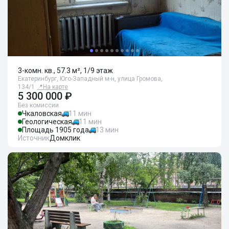
3-комн. кв., 57.3 м², 1/9 этаж
Екатеринбург, Юго-Западный м-н, улица Громова,
134/1
📍
На карте
5 300 000 ₽
Без комиссии
Чкаловская
11 мин
Геологическая
11 мин
Площадь 1905 года
13 мин
Источник
Домклик