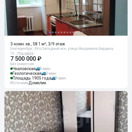
3-комн. кв., 58.1 м², 3/9 этаж
Екатеринбург, Юго-Западный м-н, улица Академика Бардина,
15
📍
На карте
7 500 000 ₽
Без комиссии
Чкаловская
8 мин
Геологическая
8 мин
Площадь 1905 года
9 мин
Источник
Домклик