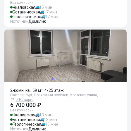
Без комиссии
Чкаловская
15 мин
Ботаническая
17 мин
Геологическая
17 мин
Источник
Домклик
2-комн. кв., 59 м², 4/25 этаж
Екатеринбург, Совхозный посёлок, Мостовая улица,
47
📍
На карте
6 700 000 ₽
Без комиссии
Чкаловская
13 мин
Ботаническая
13 мин
Геологическая
15 мин
Источник
Домклик