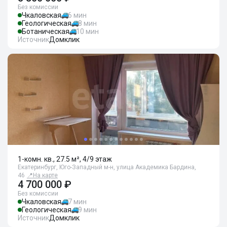
Без комиссии
Чкаловская
6 мин
Геологическая
8 мин
Ботаническая
10 мин
Источник
Домклик
1-комн. кв., 27.5 м², 4/9 этаж
Екатеринбург, Юго-Западный м-н, улица Академика Бардина,
46
📍
На карте
4 700 000 ₽
Без комиссии
Чкаловская
7 мин
Геологическая
9 мин
Источник
Домклик