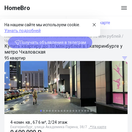
HomeBro
Фильтры
На карте
На нашем сайте мы используем cookie.
Узнать подробней
Главная
/
Екатеринбург
/
Купить квартиру до 10 млн рублей
/
Чкаловская
Получать объявления в телеграм
Купить квартиру до 10 млн рублей в Екатеринбурге у
метро Чкаловская
95 квартир
4-комн. кв., 67.6 м², 2/24 этаж
Екатеринбург, улица Академика Парина, 38/7
📍
На карте