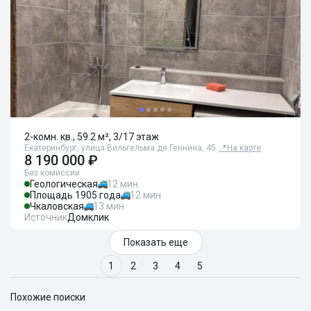
2-комн. кв., 59.2 м², 3/17 этаж
Екатеринбург, улица Вильгельма де Геннина, 45
📍
На карте
8 190 000 ₽
Без комиссии
Геологическая
12 мин
Площадь 1905 года
12 мин
Чкаловская
13 мин
Источник
Домклик
Показать еще
1
2
3
4
5
Похожие поиски