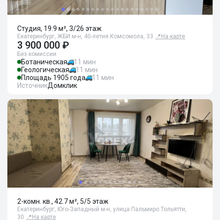
Студия, 19.9 м², 3/26 этаж
Екатеринбург, ЖБИ м-н, 40-летия Комсомола, 33
📍
На карте
3 900 000 ₽
Без комиссии
Ботаническая
11 мин
Геологическая
11 мин
Площадь 1905 года
11 мин
Источник
Домклик
2-комн. кв., 42.7 м², 5/5 этаж
Екатеринбург, Юго-Западный м-н, улица Пальмиро Тольятти,
30
📍
На карте