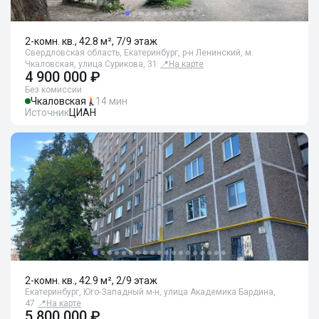
2-комн. кв., 42.8 м², 7/9 этаж
Свердловская область, Екатеринбург, р-н Ленинский, м.
Чкаловская, улица Сурикова, 31
📍
На карте
4 900 000 ₽
Без комиссии
Чкаловская
14 мин
Источник
ЦИАН
2-комн. кв., 42.9 м², 2/9 этаж
Екатеринбург, Юго-Западный м-н, улица Академика Бардина,
47
📍
На карте
5 800 000 ₽