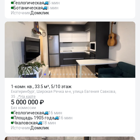
Геологическая
5 мин
Ботаническая
6 мин
Источник
Домклик
1-комн. кв., 33.5 м², 5/10 этаж
Екатеринбург, Широкая Речка м-н, улица Евгения Савкова,
35
📍
На карте
5 000 000 ₽
Без комиссии
Геологическая
16 мин
Площадь 1905 года
16 мин
Чкаловская
18 мин
Источник
Домклик