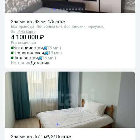
2-комн. кв., 48 м², 4/5 этаж
Екатеринбург, Лечебный м-н, Волчанский переулок,
3а
📍
На карте
4 100 000 ₽
Без комиссии
Ботаническая
13 мин
Геологическая
13 мин
Чкаловская
15 мин
Источник
Домклик
2-комн. кв., 57.1 м², 2/15 этаж