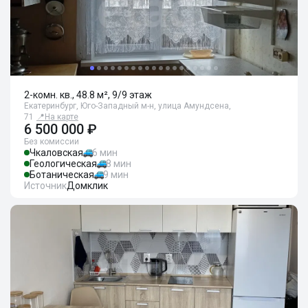
2-комн. кв., 48.8 м², 9/9 этаж
Екатеринбург, Юго-Западный м-н, улица Амундсена,
71
📍
На карте
6 500 000 ₽
Без комиссии
Чкаловская
6 мин
Геологическая
8 мин
Ботаническая
9 мин
Источник
Домклик