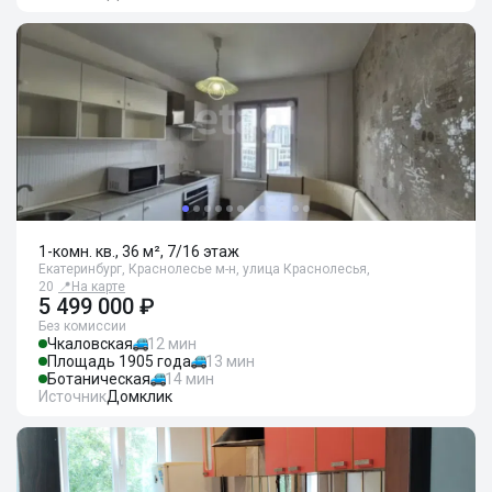
1-комн. кв., 36 м², 7/16 этаж
Екатеринбург, Краснолесье м-н, улица Краснолесья,
20
📍
На карте
5 499 000 ₽
Без комиссии
Чкаловская
12 мин
Площадь 1905 года
13 мин
Ботаническая
14 мин
Источник
Домклик