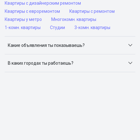
Квартиры с дизайнерским ремонтом
Квартиры с евроремонтом
Квартиры с ремонтом
Квартиры у метро
Многокомн. квартиры
1-комн. квартиры
Студии
3-комн. квартиры
Какие объявления ты показываешь?
Я отслеживаю объявления на популярных сайтах
объявлений: ЦИАН, Домклик, Яндекс.Недвижимость,
В каких городах ты работаешь?
Авито, Самолет.Плюс.
Поиск жилья доступен в следующих городах: Москва,
Санкт-Петербург, Архангельск, Сочи, Волгоград,
Воронеж, Екатеринбург, Казань, Краснодар, Красноярск,
Нижний Новгород, Новосибирск, Омск, Пермь, Ростов-
на-Дону, Самара, Уфа и Челябинск.