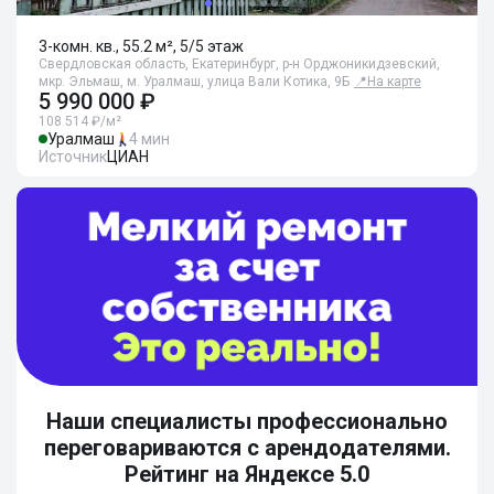
3-комн. кв., 55.2 м², 5/5 этаж
Свердловская область, Екатеринбург, р-н Орджоникидзевский,
мкр. Эльмаш, м. Уралмаш, улица Вали Котика, 9Б
📍
На карте
5 990 000 ₽
108 514 ₽/м²
Уралмаш
4 мин
Источник
ЦИАН
Наши специалисты профессионально
переговариваются с арендодателями.
Рейтинг на Яндексе 5.0