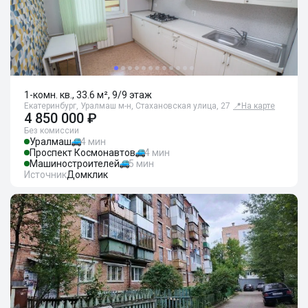
1-комн. кв., 33.6 м², 9/9 этаж
Екатеринбург, Уралмаш м-н, Стахановская улица, 27
📍
На карте
4 850 000 ₽
Без комиссии
Уралмаш
4 мин
Проспект Космонавтов
4 мин
Машиностроителей
5 мин
Источник
Домклик