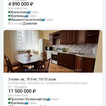
4 890 000 ₽
Без комиссии
Уральская
8 мин
Уралмаш
8 мин
Машиностроителей
9 мин
Источник
Домклик
3-комн. кв., 76.9 м², 10/10 этаж
Екатеринбург, Уралмаш м-н, улица Бакинских Комиссаров,
95
📍
На карте
11 500 000 ₽
Без комиссии
Проспект Космонавтов
5 мин
Уралмаш
5 мин