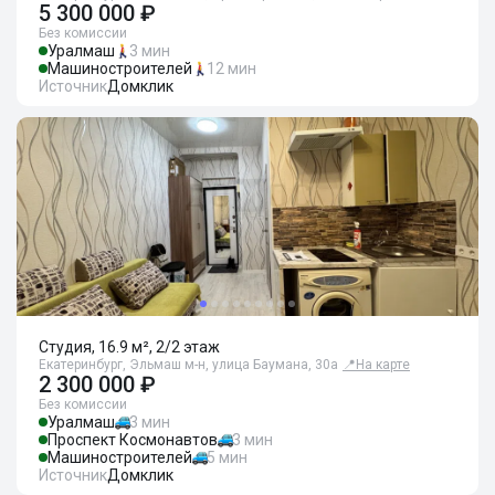
5 300 000 ₽
Без комиссии
Уралмаш
3 мин
Машиностроителей
12 мин
Источник
Домклик
Студия, 16.9 м², 2/2 этаж
Екатеринбург, Эльмаш м-н, улица Баумана, 30а
📍
На карте
2 300 000 ₽
Без комиссии
Уралмаш
3 мин
Проспект Космонавтов
3 мин
Машиностроителей
5 мин
Источник
Домклик