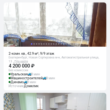
2-комн. кв., 42.9 м², 9/9 этаж
Екатеринбург, Новая Сортировка м-н, Автомагистральная улица,
13
📍
На карте
4 200 000 ₽
Без комиссии
Уральская
8 мин
Машиностроителей
8 мин
Динамо
9 мин
Источник
Домклик