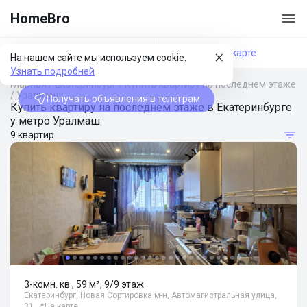
HomeBro
Фильтры
На карте
На нашем сайте мы используем cookie.
Узнать подробней
Главная
/
Екатеринбург
/
Купить квартиру на последнем этаже
/
Уралмаш
Получать объявления в телеграм
Купить квартиру на последнем этаже в Екатеринбурге
у метро Уралмаш
9 квартир
3-комн. кв., 59 м², 9/9 этаж
Екатеринбург, Новая Сортировка м-н, Автомагистральная улица,
31
📍
На карте