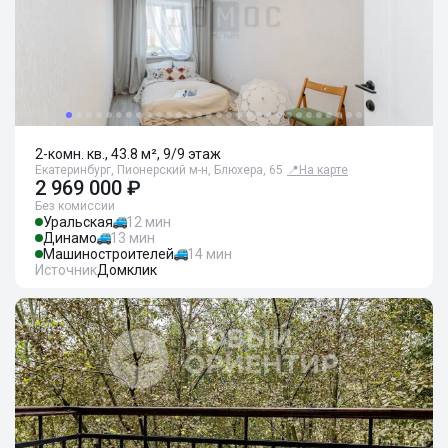
2-комн. кв., 43.8 м², 9/9 этаж
Екатеринбург, Пионерский м-н, Блюхера, 65
📍
На карте
2 969 000 ₽
Без комиссии
Уральская
12 мин
Динамо
13 мин
Машиностроителей
14 мин
Источник
Домклик