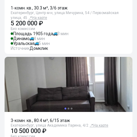
1-комн. кв., 30.3 м², 3/6 этаж
Екатеринбург, Центр м-н, улица Мичурина, 54 / Первомайская
улица, 45
📍
На карте
5 200 000 ₽
Без комиссии
Площадь 1905 года
3 мин
Динамо
4 мин
Уральская
5 мин
Источник
Домклик
3-комн. кв., 80.4 м², 6/15 этаж
Екатеринбург, улица Академика Парина, 4/2
📍
На карте
10 500 000 ₽
Без комиссии