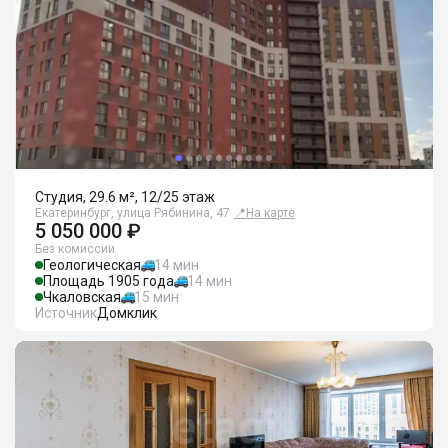
Студия, 29.6 м², 12/25 этаж
Екатеринбург, улица Рябинина, 47
📍
На карте
5 050 000 ₽
Без комиссии
Геологическая
14 мин
Площадь 1905 года
14 мин
Чкаловская
15 мин
Источник
Домклик