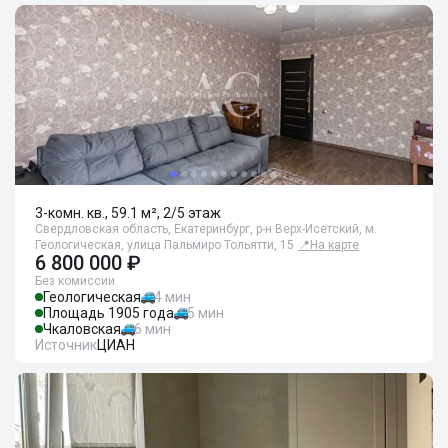
3-комн. кв., 59.1 м², 2/5 этаж
Свердловская область, Екатеринбург, р-н Верх-Исетский, м.
Геологическая, улица Пальмиро Тольятти, 15
📍
На карте
6 800 000 ₽
Без комиссии
Геологическая
4 мин
Площадь 1905 года
5 мин
Чкаловская
6 мин
Источник
ЦИАН