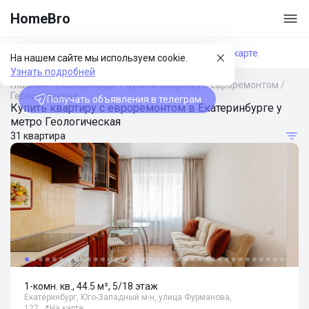
HomeBro
Фильтры
На карте
На нашем сайте мы используем cookie.
Узнать подробней
Главная
/
Екатеринбург
/
Купить квартиру с евроремонтом
/
Геологическая
Получать объявления в телеграм
Купить квартиру с евроремонтом в Екатеринбурге у
метро Геологическая
31 квартира
1-комн. кв., 44.5 м², 5/18 этаж
Екатеринбург, Юго-Западный м-н, улица Фурманова,
127
📍
На карте