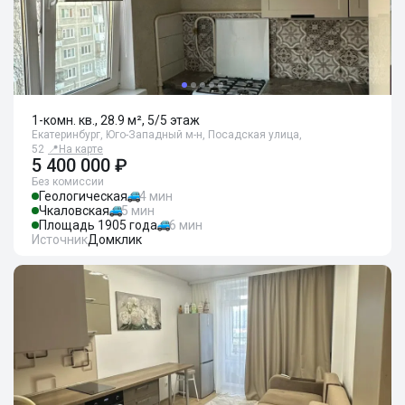
1-комн. кв., 28.9 м², 5/5 этаж
Екатеринбург, Юго-Западный м-н, Посадская улица,
52
📍
На карте
5 400 000 ₽
Без комиссии
Геологическая
4 мин
Чкаловская
5 мин
Площадь 1905 года
6 мин
Источник
Домклик