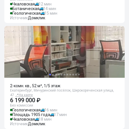
Чкаловская
12 мин
Ботаническая
14 мин
Геологическая
15 мин
Источник
Домклик
2-комн. кв., 52 м², 1/5 этаж
Екатеринбург, Мичуринский посёлок, Широкореченская улица,
47
📍
На карте
6 199 000 ₽
Без комиссии
Геологическая
16 мин
Площадь 1905 года
17 мин
Чкаловская
18 мин
Источник
Домклик