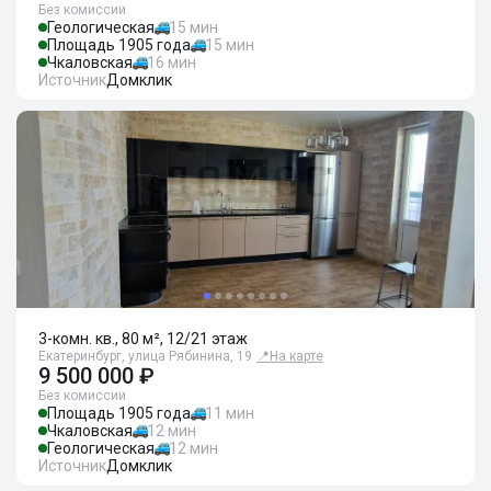
Без комиссии
Геологическая
15 мин
Площадь 1905 года
15 мин
Чкаловская
16 мин
Источник
Домклик
3-комн. кв., 80 м², 12/21 этаж
Екатеринбург, улица Рябинина, 19
📍
На карте
9 500 000 ₽
Без комиссии
Площадь 1905 года
11 мин
Чкаловская
12 мин
Геологическая
12 мин
Источник
Домклик