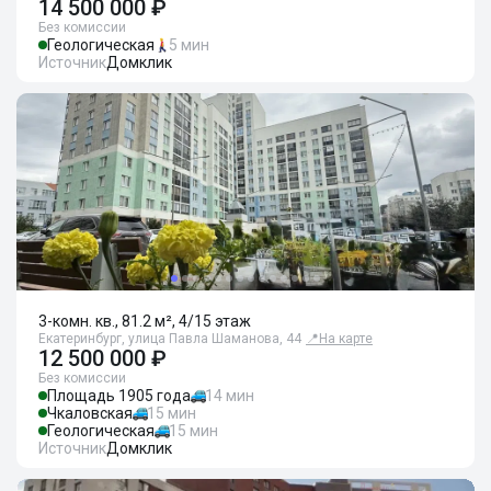
14 500 000 ₽
Без комиссии
Геологическая
5 мин
Источник
Домклик
3-комн. кв., 81.2 м², 4/15 этаж
Екатеринбург, улица Павла Шаманова, 44
📍
На карте
12 500 000 ₽
Без комиссии
Площадь 1905 года
14 мин
Чкаловская
15 мин
Геологическая
15 мин
Источник
Домклик