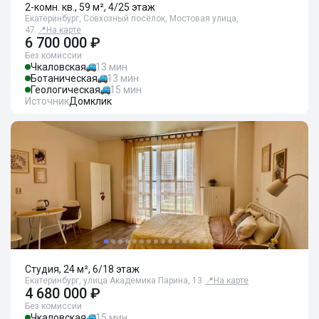
2-комн. кв., 59 м², 4/25 этаж
Екатеринбург, Совхозный посёлок, Мостовая улица,
47
📍
На карте
6 700 000 ₽
Без комиссии
Чкаловская
13 мин
Ботаническая
13 мин
Геологическая
15 мин
Источник
Домклик
Студия, 24 м², 6/18 этаж
Екатеринбург, улица Академика Парина, 13
📍
На карте
4 680 000 ₽
Без комиссии
Чкаловская
15 мин