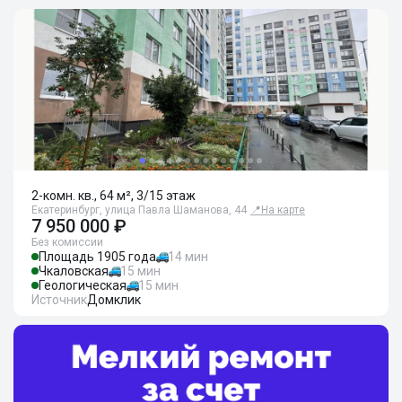
2-комн. кв., 64 м², 3/15 этаж
Екатеринбург, улица Павла Шаманова, 44
📍
На карте
7 950 000 ₽
Без комиссии
Площадь 1905 года
14 мин
Чкаловская
15 мин
Геологическая
15 мин
Источник
Домклик