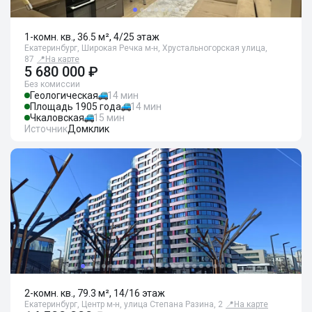
1-комн. кв., 36.5 м², 4/25 этаж
Екатеринбург, Широкая Речка м-н, Хрустальногорская улица,
87
📍
На карте
5 680 000 ₽
Без комиссии
Геологическая
14 мин
Площадь 1905 года
14 мин
Чкаловская
15 мин
Источник
Домклик
2-комн. кв., 79.3 м², 14/16 этаж
Екатеринбург, Центр м-н, улица Степана Разина, 2
📍
На карте