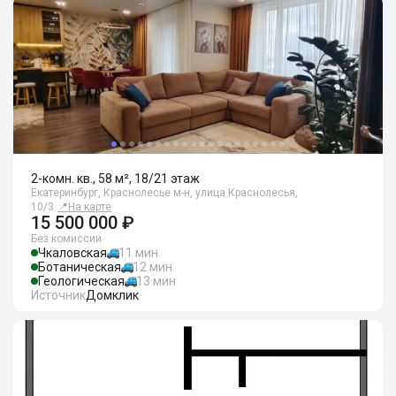
2-комн. кв., 58 м², 18/21 этаж
Екатеринбург, Краснолесье м-н, улица Краснолесья,
10/3
📍
На карте
15 500 000 ₽
Без комиссии
Чкаловская
11 мин
Ботаническая
12 мин
Геологическая
13 мин
Источник
Домклик