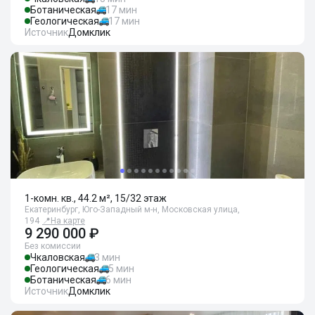
Ботаническая
17 мин
Геологическая
17 мин
Источник
Домклик
1-комн. кв., 44.2 м², 15/32 этаж
Екатеринбург, Юго-Западный м-н, Московская улица,
194
📍
На карте
9 290 000 ₽
Без комиссии
Чкаловская
3 мин
Геологическая
5 мин
Ботаническая
6 мин
Источник
Домклик