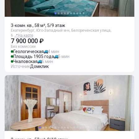
3-комн. кв., 58 м², 5/9 этаж
Екатеринбург, Юго-Западный м-н, Белореченская улица,
6
📍
На карте
7 900 000 ₽
Без комиссии
Геологическая
4 мин
Площадь 1905 года
5 мин
Чкаловская
6 мин
Источник
Домклик