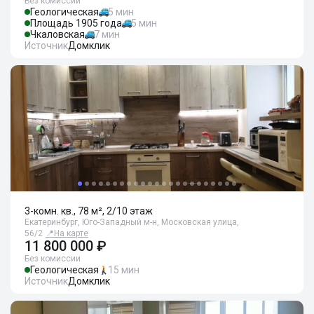
Без комиссии
Геологическая
5 мин
Площадь 1905 года
5 мин
Чкаловская
7 мин
Источник
Домклик
3-комн. кв., 78 м², 2/10 этаж
Екатеринбург, Юго-Западный м-н, Московская улица,
56/2
📍
На карте
11 800 000 ₽
Без комиссии
Геологическая
15 мин
Источник
Домклик