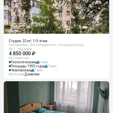
Студия, 32 м², 1/5 этаж
Екатеринбург, Юго-Западный м-н, Посадская улица,
28/1
📍
На карте
4 850 000 ₽
Без комиссии
Геологическая
6 мин
Площадь 1905 года
7 мин
Чкаловская
7 мин
Источник
Домклик