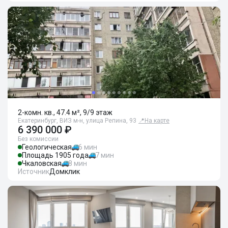
2-комн. кв., 47.4 м², 9/9 этаж
Екатеринбург, ВИЗ м-н, улица Репина, 93
📍
На карте
6 390 000 ₽
Без комиссии
Геологическая
6 мин
Площадь 1905 года
7 мин
Чкаловская
8 мин
Источник
Домклик