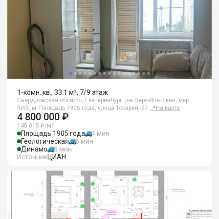
1-комн. кв., 33.1 м², 7/9 этаж
Свердловская область, Екатеринбург, р-н Верх-Исетский, мкр.
ВИЗ, м. Площадь 1905 года, улица Токарей, 27
📍
На карте
4 800 000 ₽
145 015 ₽/м²
Площадь 1905 года
4 мин
Геологическая
6 мин
Динамо
6 мин
Источник
ЦИАН