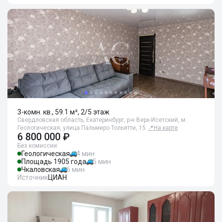
3-комн. кв., 59.1 м², 2/5 этаж
Свердловская область, Екатеринбург, р-н Верх-Исетский, м.
Геологическая, улица Пальмиро Тольятти, 15
📍
На карте
6 800 000 ₽
Без комиссии
Геологическая
4 мин
Площадь 1905 года
5 мин
Чкаловская
6 мин
Источник
ЦИАН