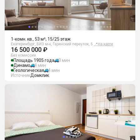
1-комн. кв., 53 м², 15/25 этаж
Екатеринбург, ВИЗ м-н, Гаринский переулок, 5
📍
На карте
16 500 000 ₽
Без комиссии
Площадь 1905 года
3 мин
Динамо
4 мин
Геологическая
4 мин
Источник
Домклик