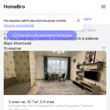
HomeBro
Фильтры
На карте
На нашем сайте мы используем cookie.
Узнать подробней
Главная
/
Екатеринбург
/
Купить квартиру у метро
/
Верх-
Исетский
Получать объявления в телеграм
Купить квартиру у метро в Екатеринбурге в районе
Верх-Исетский
26 квартир
2-комн. кв., 42.7 м², 5/5 этаж
Екатеринбург, Юго-Западный м-н, улица Пальмиро Тольятти,
30
📍
На карте