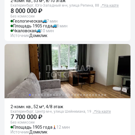
2-комн. кв., 53 м², 8/10 этаж
Екатеринбург, Юго-Западный м-н, улица Репина, 88
📍
На карте
8 000 000 ₽
Без комиссии
Геологическая
7 мин
Площадь 1905 года
8 мин
Чкаловская
10 мин
Источник
Домклик
2-комн. кв., 52 м², 4/8 этаж
Екатеринбург, Центр м-н, улица Шейнкмана, 19
📍
На карте
7 700 000 ₽
Без комиссии
Площадь 1905 года
12 мин
Источник
Домклик