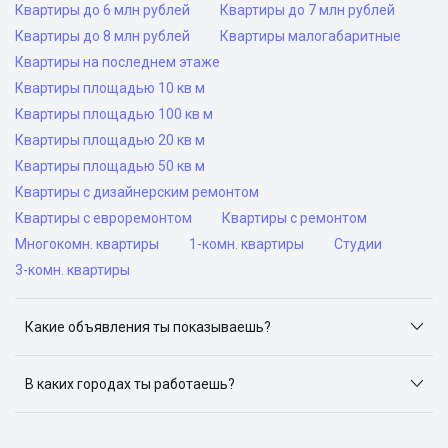
Квартиры до 6 млн рублей
Квартиры до 7 млн рублей
Квартиры до 8 млн рублей
Квартиры малогабаритные
Квартиры на последнем этаже
Квартиры площадью 10 кв м
Квартиры площадью 100 кв м
Квартиры площадью 20 кв м
Квартиры площадью 50 кв м
Квартиры с дизайнерским ремонтом
Квартиры с евроремонтом
Квартиры с ремонтом
Многокомн. квартиры
1-комн. квартиры
Студии
3-комн. квартиры
Какие объявления ты показываешь?
Я отслеживаю объявления на популярных сайтах
объявлений: ЦИАН, Домклик, Яндекс.Недвижимость,
В каких городах ты работаешь?
Авито, Самолет.Плюс.
Поиск жилья доступен в следующих городах: Москва,
Санкт-Петербург, Архангельск, Сочи, Волгоград,