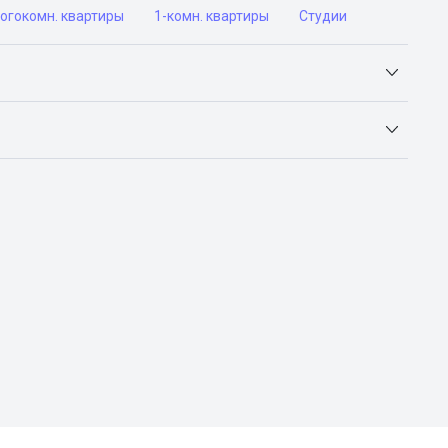
огокомн. квартиры
1-комн. квартиры
Студии
Яндекс.Недвижимость, Авито, Самолет.Плюс.
ьск, Сочи, Волгоград, Воронеж, Екатеринбург, Казань,
а-Дону, Самара, Уфа и Челябинск.