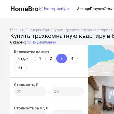
HomeBro
Екатеринбург
Аренда
Покупка
Отзы
Главная
/
Екатеринбург
/
Купить трехкомнатную квартиру
/
О
Купить трехкомнатную квартиру в 
6 квартир
По умолчанию
Количество комнат
Студия
1
2
3
4
5+
Стоимость, ₽
—
Стоимость за м², ₽