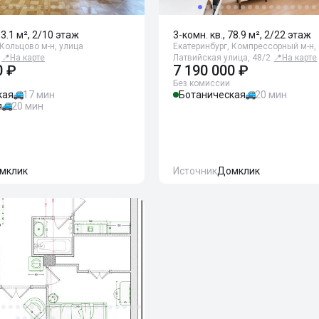
83.1 м², 2/10 этаж
3-комн. кв., 78.9 м², 2/22 этаж
 Кольцово м-н, улица
Екатеринбург, Компрессорный м-н,
📍
На карте
Латвийская улица, 48/2
📍
На карте
0 ₽
7 190 000 ₽
Без комиссии
кая
17 мин
Ботаническая
20 мин
я
20 мин
мклик
Источник
Домклик