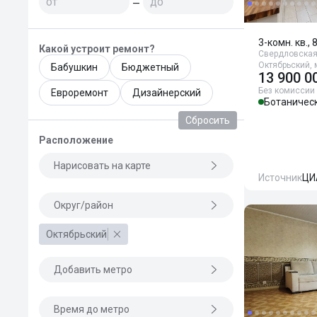
—
3-комн. кв., 
Какой устроит ремонт?
Свердловская 
Октябрьский, 
Бабушкин
Бюджетный
13 900 0
Без комиссии
Евроремонт
Дизайнерский
Ботаничес
Сбросить
Расположение
Нарисовать на карте
Источник
ЦИ
Округ/район
Октябрьский
Добавить метро
Время до метро