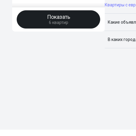
Квартиры с ев
Показать
Какие объявл
6 квартир
Я отслежива
В каких горо
Поиск жилья
Краснодар, 