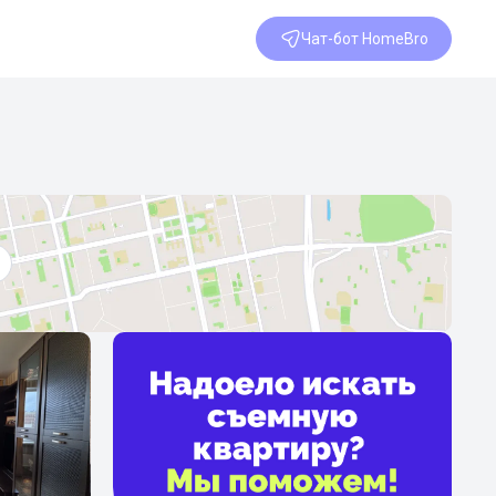
Чат-бот HomeBro