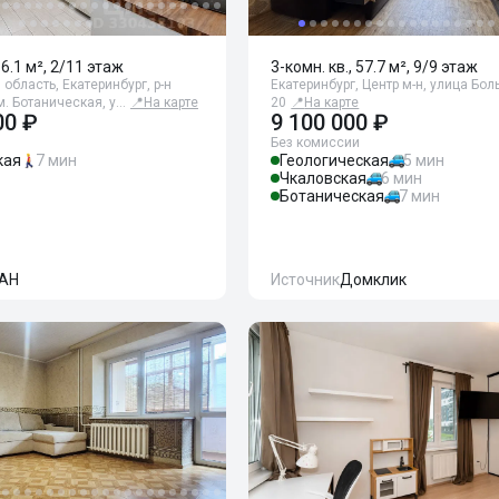
86.1 м², 2/11 этаж
3-комн. кв., 57.7 м², 9/9 этаж
область, Екатеринбург, р-н
Екатеринбург, Центр м-н, улица Бо
м. Ботаническая, у…
📍
На карте
20
📍
На карте
00 ₽
9 100 000 ₽
Без комиссии
кая
7 мин
Геологическая
5 мин
Чкаловская
6 мин
Ботаническая
7 мин
АН
Источник
Домклик