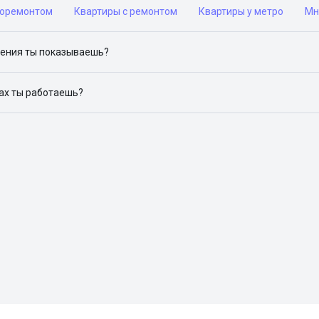
роремонтом
Квартиры с ремонтом
Квартиры у метро
Мн
ения ты показываешь?
ю объявления на популярных сайтах объявлений: ЦИАН, Домклик, 
дах ты работаешь?
 доступен в следующих городах: Москва, Санкт-Петербург, Архангел
Красноярск, Нижний Новгород, Новосибирск, Омск, Пермь, Ростов-н