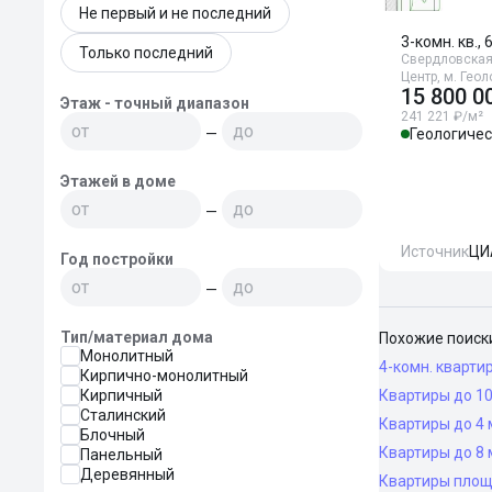
Не первый и не последний
3-комн. кв., 
Только последний
Свердловская 
Центр, м. Гео
15 800 0
Этаж - точный диапазон
241 221 ₽/м²
—
Геологиче
Этажей в доме
—
Источник
ЦИ
Год постройки
—
Тип/материал дома
Похожие поиск
Монолитный
4-комн. кварти
Кирпично-монолитный
Кирпичный
Квартиры до 10
Сталинский
Квартиры до 4 
Блочный
Квартиры до 8 
Панельный
Деревянный
Квартиры площ