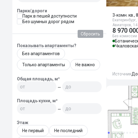
Парки/дороги
3-комн. кв., 
Парк в пешей доступности
Екатеринбург,
Без шумных дорог рядом
Авиаторов, 14
8 970 00
Сбросить
Без комиссии
Ботаничес
Показывать апартаменты?
Чкаловска
Без апартаментов
Только апартаменты
Не важно
Источник
До
Общая площадь, м²
—
Площадь кухни, м²
—
Этаж
Не первый
Не последний