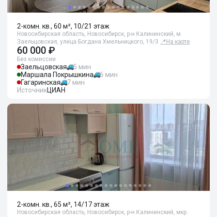
2-комн. кв., 60 м², 10/21 этаж
Новосибирская область, Новосибирск, р-н Калининский, м.
Заельцовская, улица Богдана Хмельницкого, 19/3
📍
На карте
60 000 ₽
Без комиссии
Заельцовская
5 мин
Маршала Покрышкина
6 мин
Гагаринская
7 мин
Источник
ЦИАН
2-комн. кв., 65 м², 14/17 этаж
Новосибирская область, Новосибирск, р-н Калининский, мкр.