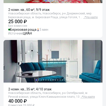
2-комн. кв., 60 м², 9/9 этаж
Новосибирская область, Новосибирск, р-н Дзержинский, мкр.
Березовая роща, м. Березовая Роща, улица Гоголя, 1…
📍
На карте
25 000 ₽
Без комиссии
Березовая роща
5 мин
Источник
ЦИАН
2-комн. кв., 35 м², 4/10 этаж
Новосибирская область, Новосибирск, р-н Октябрьский, м.
Речной вокзал, улица Ключ-Камышенское плато, 13
📍
На карте
40 000 ₽
Комиссия 20 000 ₽