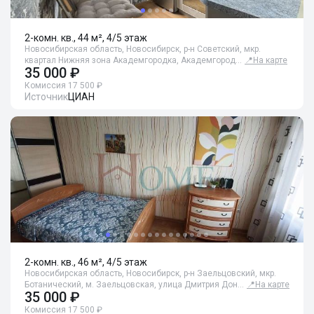
2-комн. кв., 44 м², 4/5 этаж
Новосибирская область, Новосибирск, р-н Советский, мкр.
квартал Нижняя зона Академгородка, Академгород…
📍
На карте
35 000 ₽
Комиссия 17 500 ₽
Источник
ЦИАН
2-комн. кв., 46 м², 4/5 этаж
Новосибирская область, Новосибирск, р-н Заельцовский, мкр.
Ботанический, м. Заельцовская, улица Дмитрия Дон…
📍
На карте
35 000 ₽
Комиссия 17 500 ₽