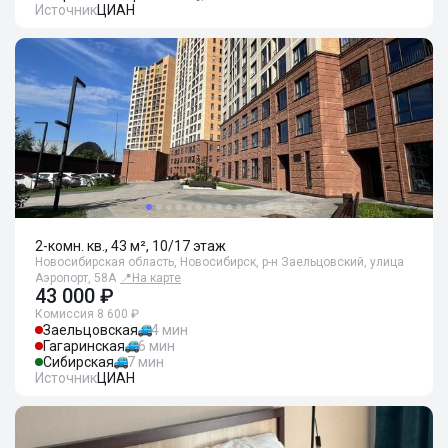
Источник
ЦИАН
2-комн. кв., 43 м², 10/17 этаж
Новосибирская область, Новосибирск, р-н Заельцовский, улица
Аэропорт, 58А
📍
На карте
43 000 ₽
Комиссия 8 600 ₽
Заельцовская
4 мин
Гагаринская
6 мин
Сибирская
7 мин
Источник
ЦИАН