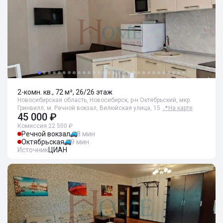
2-комн. кв., 72 м², 26/26 этаж
Новосибирская область, Новосибирск, р-н Октябрьский, мкр.
Гринвилл, м. Речной вокзал, Вилюйская улица, 15
📍
На карте
45 000 ₽
Комиссия 22 500 ₽
Речной вокзал
8 мин
Октябрьская
9 мин
Источник
ЦИАН