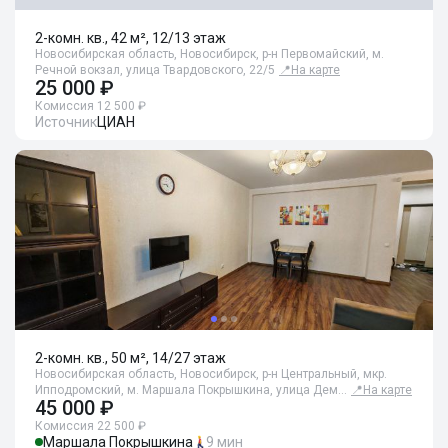
2-комн. кв., 42 м², 12/13 этаж
Новосибирская область, Новосибирск, р-н Первомайский, м.
Речной вокзал, улица Твардовского, 22/5
📍
На карте
25 000 ₽
Комиссия 12 500 ₽
Источник
ЦИАН
2-комн. кв., 50 м², 14/27 этаж
Новосибирская область, Новосибирск, р-н Центральный, мкр.
Ипподромский, м. Маршала Покрышкина, улица Дем…
📍
На карте
45 000 ₽
Комиссия 22 500 ₽
Маршала Покрышкина
9 мин