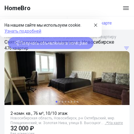
HomeBro
Фильтры
На карте
На нашем сайте мы используем cookie.
Узнать подробней
Главная
/
Новосибирск
/
Снять двухкомнатную квартиру
Снять двухкомнатную квартиру в Новосибирске
Получать объявления в телеграм
476 квартир
2-комн. кв., 76 м², 10/10 этаж
Новосибирская область, Новосибирск, р-н Октябрьский, мкр.
Плющихинский, м. Золотая Нива, улица В. Высоцког…
📍
На карте
32 000 ₽
Без комиссии