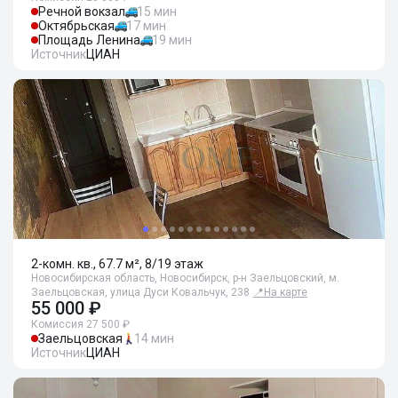
Речной вокзал
15 мин
Октябрьская
17 мин
Площадь Ленина
19 мин
Источник
ЦИАН
2-комн. кв., 67.7 м², 8/19 этаж
Новосибирская область, Новосибирск, р-н Заельцовский, м.
Заельцовская, улица Дуси Ковальчук, 238
📍
На карте
55 000 ₽
Комиссия 27 500 ₽
Заельцовская
14 мин
Источник
ЦИАН