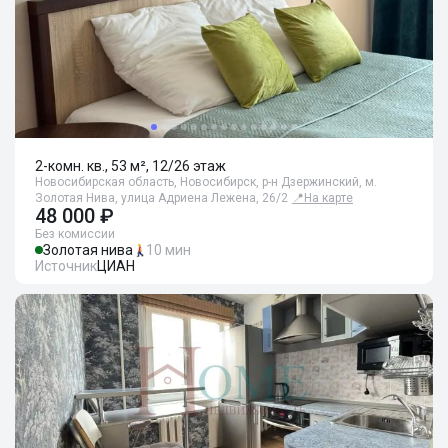
2-комн. кв., 53 м², 12/26 этаж
Новосибирская область, Новосибирск, р-н Дзержинский, м.
Золотая Нива, улица Адриена Лежена, 26/2
📍
На карте
48 000 ₽
Без комиссии
Золотая нива
10 мин
Источник
ЦИАН