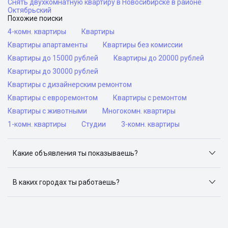
Снять двухкомнатную квартиру в Новосибирске в районе
Октябрьский
Похожие поиски
4-комн. квартиры
Квартиры
Квартиры апартаменты
Квартиры без комиссии
Квартиры до 15000 рублей
Квартиры до 20000 рублей
Квартиры до 30000 рублей
Квартиры с дизайнерским ремонтом
Квартиры с евроремонтом
Квартиры с ремонтом
Квартиры с животными
Многокомн. квартиры
1-комн. квартиры
Студии
3-комн. квартиры
Какие объявления ты показываешь?
Я отслеживаю объявления на популярных сайтах
объявлений: ЦИАН, Домклик, Яндекс.Недвижимость,
В каких городах ты работаешь?
Авито, Самолет.Плюс.
Поиск жилья доступен в следующих городах: Москва,
Санкт-Петербург, Архангельск, Сочи, Волгоград,
Воронеж, Екатеринбург, Казань, Краснодар, Красноярск,
Нижний Новгород, Новосибирск, Омск, Пермь, Ростов-