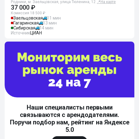
Родники, м. Заельцовская, улица Тюленина, 12
📍
На карте
37 000 ₽
Комиссия 18 500 ₽
Заельцовская
11 мин
Гагаринская
13 мин
Сибирская
14 мин
Источник
ЦИАН
Наши специалисты первыми
связываются с арендодателями.
Поручи подбор нам, рейтинг на Яндексе
5.0