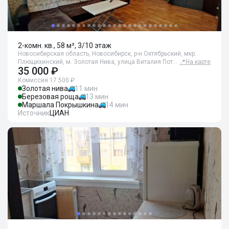
2-комн. кв., 58 м², 3/10 этаж
Новосибирская область, Новосибирск, р-н Октябрьский, мкр.
Плющихинский, м. Золотая Нива, улица Виталия Пот…
📍
На карте
35 000 ₽
Комиссия 17 500 ₽
Золотая нива
11 мин
Березовая роща
13 мин
Маршала Покрышкина
14 мин
Источник
ЦИАН