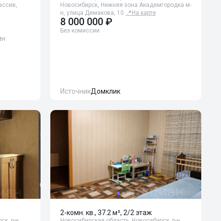
ассив,
Новосибирск, Нижняя зона Академгородка м-
н, улица Демакова, 10
📍
На карте
8 000 000 ₽
Без комиссии
ин
Источник
Домклик
2-комн. кв., 37.2 м², 2/2 этаж
ск, р-н
Новосибирская область, Новосибирск, р-н