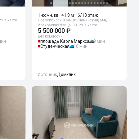
1-комн. кв., 41.8 м², 6/13 этаж
📍
На карте
Новосибирск, Южный (Ленинский) м-н,
Волховская улица, 33
📍
На карте
5 500 000 ₽
Без комиссии
мин
площадь Карла Маркса
9 мин
Студенческая
10 мин
Источник
Домклик