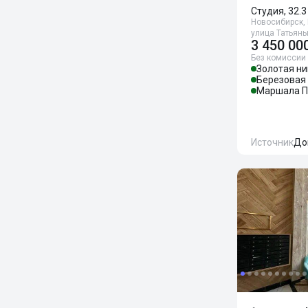
Студия, 32.3
Новосибирск,
улица Татьяны
3 450 00
Без комиссии
Золотая ни
Березовая
Маршала П
Источник
До