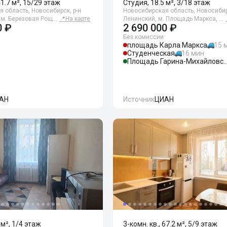
41.7 м², 15/29 этаж
Студия, 18.5 м², 3/18 этаж
 область, Новосибирск, р-н
Новосибирская область, Новосибир
 м. Березовая Рощ…
📍
На карте
Ленинский, м. Площадь Маркса, …
0 ₽
2 690 000 ₽
Без комиссии
площадь Карла Маркса
15 
Студенческая
16 мин
Площадь Гарина-Михай
АН
Источник
ЦИАН
 м², 1/4 этаж
3-комн. кв., 67.2 м², 5/9 этаж