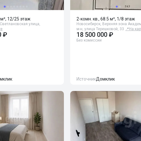
 м², 12/25 этаж
2-комн. кв., 68.5 м², 1/8 этаж
 Светлановская улица,
Новосибирск, Верхняя зона Акаде
те
м-н, улица Терешковой, 33
📍
На кар
0 ₽
18 500 000 ₽
Без комиссии
мклик
Источник
Домклик