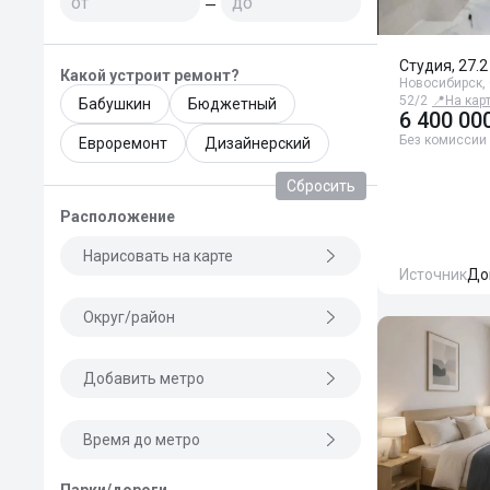
—
Студия, 27.2
Какой устроит ремонт?
Новосибирск,
52/2
📍
На кар
Бабушкин
Бюджетный
6 400 00
Без комиссии
Евроремонт
Дизайнерский
Сбросить
Расположение
Нарисовать на карте
Источник
До
Округ/район
Добавить метро
Время до метро