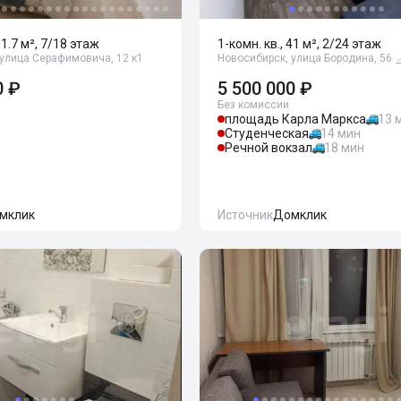
51.7 м², 7/18 этаж
1-комн. кв., 41 м², 2/24 этаж
 улица Серафимовича, 12 к1
Новосибирск, улица Бородина, 56
0 ₽
5 500 000 ₽
Без комиссии
площадь Карла Маркса
13 
Студенческая
14 мин
Речной вокзал
18 мин
мклик
Источник
Домклик