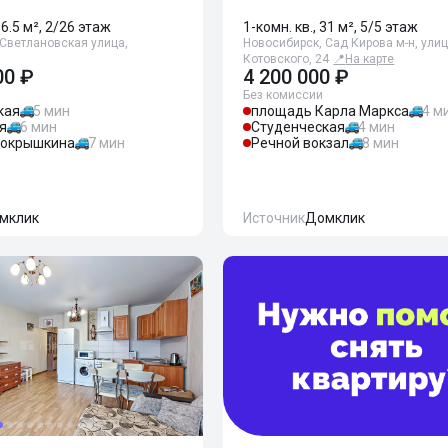
66.5 м², 2/26 этаж
1-комн. кв., 31 м², 5/5 этаж
 Светлановская улица,
Новосибирск, Сад Кирова м-н, ули
Котовского, 24
📍
На карте
00 ₽
4 200 000 ₽
Без комиссии
кая
5 мин
площадь Карла Маркса
4 м
я
6 мин
Студенческая
4 мин
окрышкина
7 мин
Речной вокзал
8 мин
мклик
Источник
Домклик