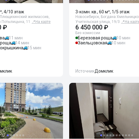
², 4/10 этаж
3-комн. кв., 60 м², 1/5 этаж
 Плющихинский жилмассив,
Новосибирск, Богдана Хмельницког
я Потылицына, 11
📍
На карте
Учительская улица, 19/3
📍
На карт
0 ₽
6 450 000 ₽
Без комиссии
ва
11 мин
Березовая роща
10 мин
 роща
14 мин
Заельцовская
10 мин
окрышкина
15 мин
мклик
Источник
Домклик