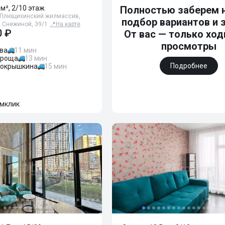
 м², 2/10 этаж
Полностью заберем н
 Плющихинский жилмассив,
подбор вариантов и 
 Снежиной, 39/1
📍
На карте
0 ₽
От вас — только ход
просмотры
ва
11 мин
 роща
13 мин
Подробнее
окрышкина
15 мин
мклик