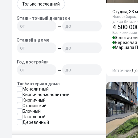
Только последний
Студия, 33 м
Новосибирск,
Этаж - точный диапазон
улица Витали
4 500 00
—
Без комиссии
Золотая ни
Этажей в доме
Березовая
Маршала П
—
Год постройки
—
Источник
До
Тип/материал дома
Монолитный
Кирпично-монолитный
Кирпичный
Сталинский
Блочный
Панельный
Деревянный