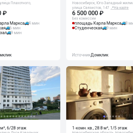
улица Плахотного,
Новосибирск, Юго-Западный жилм
улица Связистов, 147
📍
На карте
0 ₽
6 500 000 ₽
Без комиссии
арла Маркса
4 мин
площадь Карла Маркса
8 м
кая
6 мин
Студенческая
9 мин
кзал
9 мин
мклик
Источник
Домклик
 м², 6/28 этаж
1-комн. кв., 28.8 м², 1/5 этаж
улица Дуси Ковальчук,
Новосибирская область, Новосибир