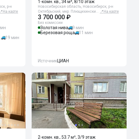
1-комн. кв., 34 м², 8/10 этаж
ск, р-н
Новосибирская область, Новосибирск, р-н
📍
На карте
Октябрьский, мкр. Плющихински…
📍
На карте
3 700 000 ₽
Без комиссии
мин
Золотая нива
9 мин
Березовая роща
11 мин
ловского
19 мин
Источник
ЦИАН
2-комн. кв., 53.7 м², 3/9 этаж