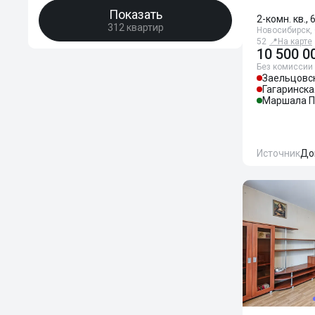
Показать
2-комн. кв., 
312 квартир
Новосибирск,
52
📍
На карте
10 500 0
Без комиссии
Заельцовс
Гагаринска
Маршала П
Источник
До