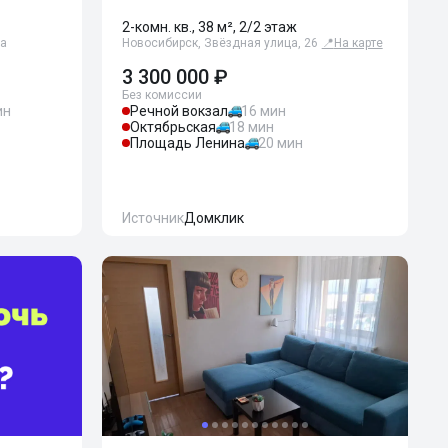
2-комн. кв., 38 м², 2/2 этаж
ца
Новосибирск, Звёздная улица, 26
📍
На карте
3 300 000 ₽
Без комиссии
ин
Речной вокзал
16 мин
Октябрьская
18 мин
Площадь Ленина
20 мин
Источник
Домклик