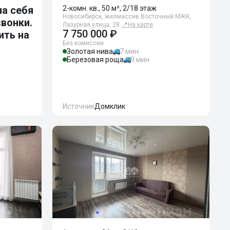
а себя
2-комн. кв., 50 м², 2/18 этаж
Новосибирск, жилмассив Восточный МЖК,
звонки.
Лазурная улица, 28
📍
На карте
7 750 000 ₽
ить на
Без комиссии
Золотая нива
7 мин
Березовая роща
9 мин
Источник
Домклик