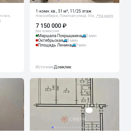
1-комн. кв., 31 м², 11/25 этаж
о м-н,
Новосибирск, Покатная улица, 55а
📍
На карте
е
7 150 000 ₽
Без комиссии
Маршала Покрышкина
2 мин
Октябрьская
3 мин
Площадь Ленина
3 мин
Источник
Домклик