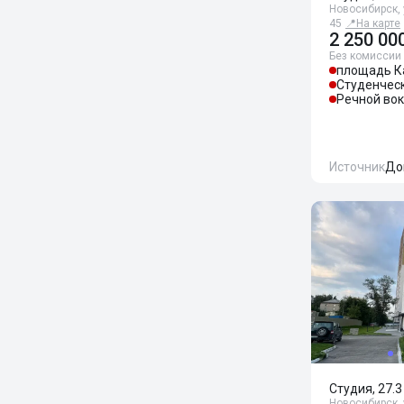
Новосибирск, 
45
📍
На карте
2 250 00
Без комиссии
площадь К
Студенчес
Речной во
Источник
До
Студия, 27.3
Новосибирск, 