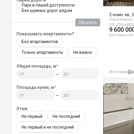
Парки/дороги
Парк в пешей доступности
Без шумных дорог рядом
2-комн. кв., 
Новосибирск,
Сбросить
стр
📍
На карте
9 600 00
Показывать апартаменты?
Без комиссии
Без апартаментов
Только апартаменты
Не важно
Общая площадь, м²
Источник
До
—
Площадь кухни, м²
—
Этаж
Не первый
Не последний
Не первый и не последний