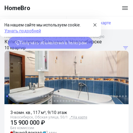
HomeBro
Фильтры
На карте
На нашем сайте мы используем cookie.
Узнать подробней
Главная
/
Новосибирск
/
Купить квартиру большую
Купить квартиру большую в Новосибирске
Получать объявления в телеграм
10 квартир
3-комн. кв., 117 м², 9/10 этаж
Новосибирск, Обская улица, 50/1
📍
На карте
15 900 000 ₽
Без комиссии
Речной вокзал
2 мин