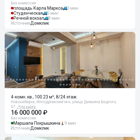
Без комиссии
площадь Карла Маркса
3 мин
Студенческая
5 мин
Речной вокзал
9 мин
Источник
Домклик
4-комн. кв., 100.23 м², 8/24 этаж
Новосибирск, Ипподромский м-н, улица Демьяна Бедного,
57
📍
На карте
16 000 000 ₽
Без комиссии
Маршала Покрышкина
9 мин
Источник
Домклик