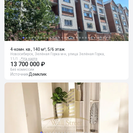
4-комн. кв., 140 м², 5/6 этаж
Новосибирск, Зелёная Горка м-н, улица Зелёная Горка,
11/1
📍
На карте
13 700 000 ₽
Без комиссии
Источник
Домклик