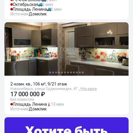
Октябрьская
5 мин
Площадь Ленина
6 мин
Источник
Домклик
2-комн. кв., 106 м², 9/21 этаж
Новосибирск, улица Орджоникидзе, 47
📍
На карте
17 000 000 ₽
Без комиссии
Площадь Ленина
13 мин
Источник
Домклик