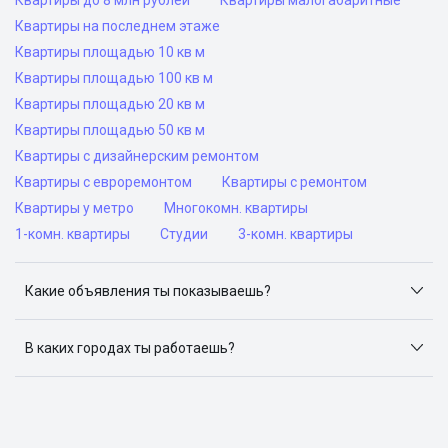
Квартиры до 8 млн рублей
Квартиры малогабаритные
Квартиры на последнем этаже
Квартиры площадью 10 кв м
Квартиры площадью 100 кв м
Квартиры площадью 20 кв м
Квартиры площадью 50 кв м
Квартиры с дизайнерским ремонтом
Квартиры с евроремонтом
Квартиры с ремонтом
Квартиры у метро
Многокомн. квартиры
1-комн. квартиры
Студии
3-комн. квартиры
Какие объявления ты показываешь?
Я отслеживаю объявления на популярных сайтах
объявлений: ЦИАН, Домклик, Яндекс.Недвижимость,
В каких городах ты работаешь?
Авито, Самолет.Плюс.
Поиск жилья доступен в следующих городах: Москва,
Санкт-Петербург, Архангельск, Сочи, Волгоград,
Воронеж, Екатеринбург, Казань, Краснодар, Красноярск,
Нижний Новгород, Новосибирск, Омск, Пермь, Ростов-