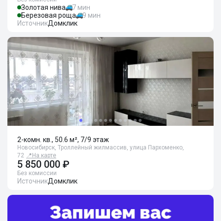
Золотая нива
7 мин
Березовая роща
9 мин
Источник
Домклик
2-комн. кв., 50.6 м², 7/9 этаж
Новосибирск, Троллейный жилмассив, улица Пархоменко,
72
📍
На карте
5 850 000 ₽
Без комиссии
Источник
Домклик