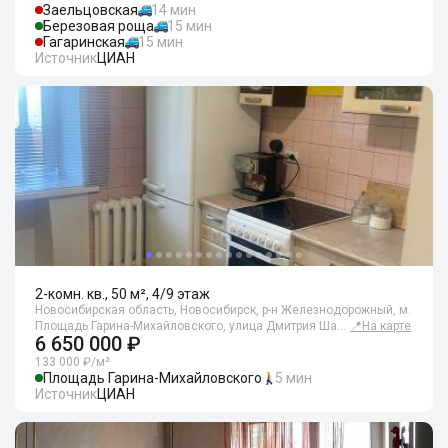
Заельцовская
14 мин
Березовая роща
15 мин
Гагаринская
15 мин
Источник
ЦИАН
2-комн. кв., 50 м², 4/9 этаж
Новосибирская область, Новосибирск, р-н Железнодорожный, м.
Площадь Гарина-Михайловского, улица Дмитрия Ша…
📍
На карте
6 650 000 ₽
133 000 ₽/м²
Площадь Гарина-Михайловского
5 мин
Источник
ЦИАН