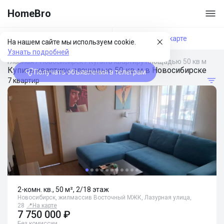
HomeBro
Фильтры
На карте
На нашем сайте мы используем cookie.
Узнать подробней
Главная
/
Новосибирск
/
Купить квартиру площадью 50 кв м
Купить квартиру площадью 50 кв м в Новосибирске
Получать объявления в телеграм
7 квартир
2-комн. кв., 50 м², 2/18 этаж
Новосибирск, жилмассив Восточный МЖК, Лазурная улица,
28
📍
На карте
7 750 000 ₽
Без комиссии