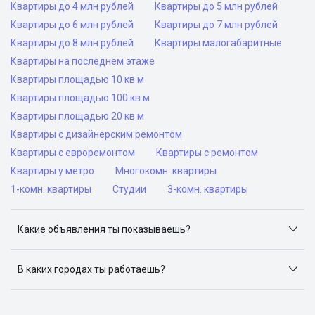
Квартиры до 4 млн рублей
Квартиры до 5 млн рублей
Квартиры до 6 млн рублей
Квартиры до 7 млн рублей
Квартиры до 8 млн рублей
Квартиры малогабаритные
Квартиры на последнем этаже
Квартиры площадью 10 кв м
Квартиры площадью 100 кв м
Квартиры площадью 20 кв м
Квартиры с дизайнерским ремонтом
Квартиры с евроремонтом
Квартиры с ремонтом
Квартиры у метро
Многокомн. квартиры
1-комн. квартиры
Студии
3-комн. квартиры
Какие объявления ты показываешь?
Я отслеживаю объявления на популярных сайтах
объявлений: ЦИАН, Домклик, Яндекс.Недвижимость,
В каких городах ты работаешь?
Авито, Самолет.Плюс.
Поиск жилья доступен в следующих городах: Москва,
Санкт-Петербург, Архангельск, Сочи, Волгоград,