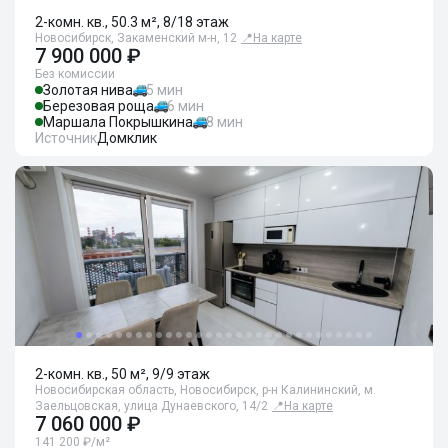
2-комн. кв., 50.3 м², 8/18 этаж
Новосибирск, Закаменский м-н, 12
📍
На карте
7 900 000 ₽
Без комиссии
Золотая нива
5 мин
Березовая роща
6 мин
Маршала Покрышкина
8 мин
Источник
Домклик
2-комн. кв., 50 м², 9/9 этаж
Новосибирская область, Новосибирск, р-н Калининский, м.
Заельцовская, улица Дунаевского, 14/2
📍
На карте
7 060 000 ₽
141 200 ₽/м²