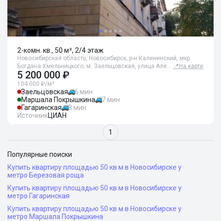
2-комн. кв., 50 м², 2/4 этаж
Новосибирская область, Новосибирск, р-н Калининский, мкр.
Богдана Хмельницкого, м. Заельцовская, улица Але…
📍
На карте
5 200 000 ₽
104 000 ₽/м²
Заельцовская
6 мин
Маршала Покрышкина
7 мин
Гагаринская
8 мин
Источник
ЦИАН
1
Популярные поиски
Купить квартиру площадью 50 кв м в Новосибирске у
метро Березовая роща
Купить квартиру площадью 50 кв м в Новосибирске у
метро Гагаринская
Купить квартиру площадью 50 кв м в Новосибирске у
метро Маршала Покрышкина