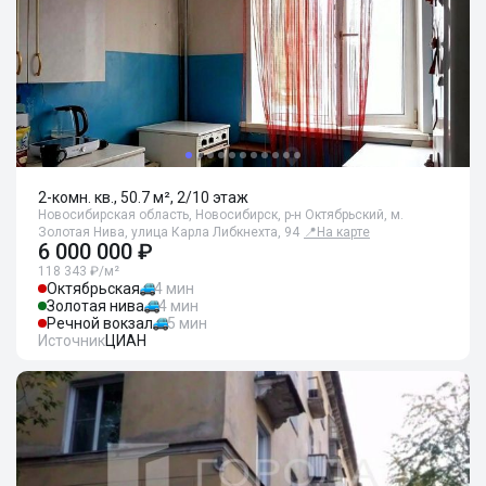
2-комн. кв., 50.7 м², 2/10 этаж
Новосибирская область, Новосибирск, р-н Октябрьский, м.
Золотая Нива, улица Карла Либкнехта, 94
📍
На карте
6 000 000 ₽
118 343 ₽/м²
Октябрьская
4 мин
Золотая нива
4 мин
Речной вокзал
5 мин
Источник
ЦИАН