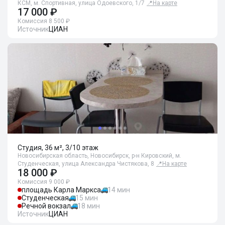
КСМ, м. Спортивная, улица Одоевского, 1/7
📍
На карте
17 000 ₽
Комиссия 8 500 ₽
Источник
ЦИАН
Студия, 36 м², 3/10 этаж
Новосибирская область, Новосибирск, р-н Кировский, м.
Студенческая, улица Александра Чистякова, 8
📍
На карте
18 000 ₽
Комиссия 9 000 ₽
площадь Карла Маркса
14 мин
Студенческая
15 мин
Речной вокзал
18 мин
Источник
ЦИАН