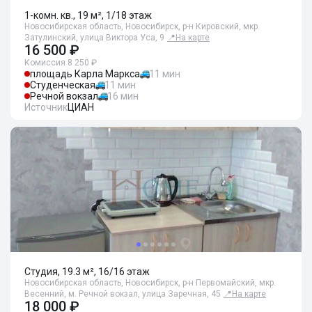
1-комн. кв., 19 м², 1/18 этаж
Новосибирская область, Новосибирск, р-н Кировский, мкр.
Затулинский, улица Виктора Уса, 9
📍
На карте
16 500 ₽
Комиссия 8 250 ₽
площадь Карла Маркса
11 мин
Студенческая
11 мин
Речной вокзал
16 мин
Источник
ЦИАН
Студия, 19.3 м², 16/16 этаж
Новосибирская область, Новосибирск, р-н Первомайский, мкр.
Весенний, м. Речной вокзал, улица Заречная, 45
📍
На карте
18 000 ₽