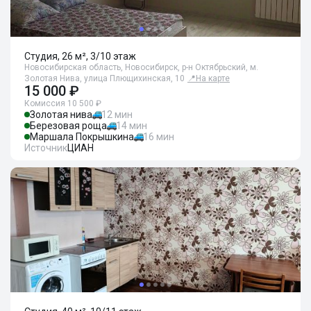
Студия, 26 м², 3/10 этаж
Новосибирская область, Новосибирск, р-н Октябрьский, м.
Золотая Нива, улица Плющихинская, 10
📍
На карте
15 000 ₽
Комиссия 10 500 ₽
Золотая нива
12 мин
Березовая роща
14 мин
Маршала Покрышкина
16 мин
Источник
ЦИАН