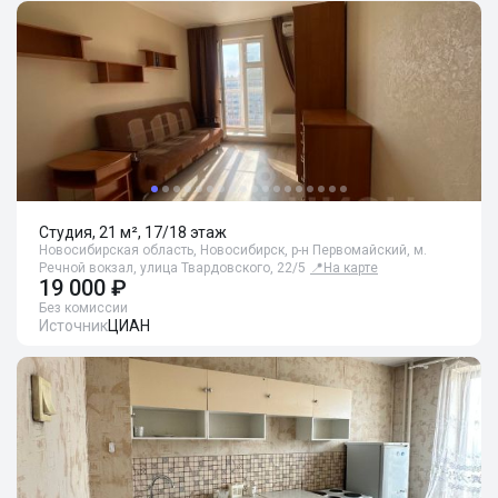
Студия, 21 м², 17/18 этаж
Новосибирская область, Новосибирск, р-н Первомайский, м.
Речной вокзал, улица Твардовского, 22/5
📍
На карте
19 000 ₽
Без комиссии
Источник
ЦИАН