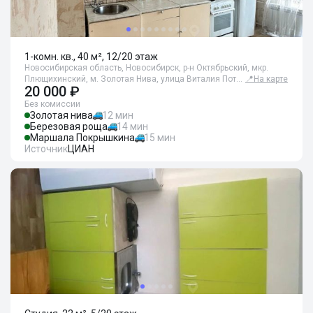
1-комн. кв., 40 м², 12/20 этаж
Новосибирская область, Новосибирск, р-н Октябрьский, мкр.
Плющихинский, м. Золотая Нива, улица Виталия Пот…
📍
На карте
20 000 ₽
Без комиссии
Золотая нива
12 мин
Березовая роща
14 мин
Маршала Покрышкина
15 мин
Источник
ЦИАН