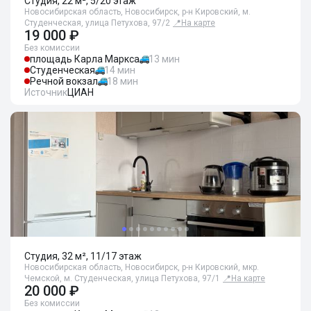
Студия, 22 м², 5/20 этаж
Новосибирская область, Новосибирск, р-н Кировский, м.
Студенческая, улица Петухова, 97/2
📍
На карте
19 000 ₽
Без комиссии
площадь Карла Маркса
13 мин
Студенческая
14 мин
Речной вокзал
18 мин
Источник
ЦИАН
Студия, 32 м², 11/17 этаж
Новосибирская область, Новосибирск, р-н Кировский, мкр.
Чемской, м. Студенческая, улица Петухова, 97/1
📍
На карте
20 000 ₽
Без комиссии