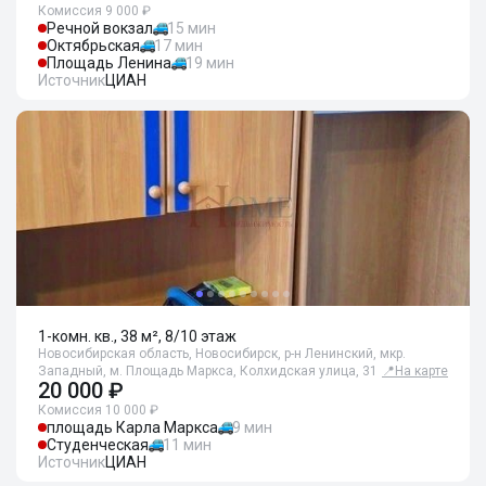
Комиссия 9 000 ₽
Речной вокзал
15 мин
Октябрьская
17 мин
Площадь Ленина
19 мин
Источник
ЦИАН
1-комн. кв., 38 м², 8/10 этаж
Новосибирская область, Новосибирск, р-н Ленинский, мкр.
Западный, м. Площадь Маркса, Колхидская улица, 31
📍
На карте
20 000 ₽
Комиссия 10 000 ₽
площадь Карла Маркса
9 мин
Студенческая
11 мин
Источник
ЦИАН