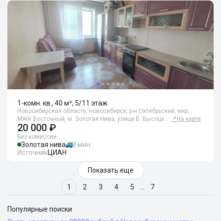
1-комн. кв., 40 м², 5/11 этаж
Новосибирская область, Новосибирск, р-н Октябрьский, мкр.
МЖК Восточный, м. Золотая Нива, улица В. Высоцк…
📍
На карте
20 000 ₽
Без комиссии
Золотая нива
8 мин
Источник
ЦИАН
Показать еще
1
2
3
4
5
…
7
Популярные поиски