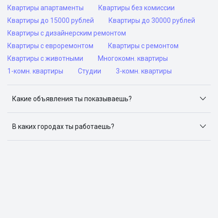
Квартиры апартаменты
Квартиры без комиссии
Квартиры до 15000 рублей
Квартиры до 30000 рублей
Квартиры с дизайнерским ремонтом
Квартиры с евроремонтом
Квартиры с ремонтом
Квартиры с животными
Многокомн. квартиры
1-комн. квартиры
Студии
3-комн. квартиры
Какие объявления ты показываешь?
Я отслеживаю объявления на популярных сайтах
объявлений: ЦИАН, Домклик, Яндекс.Недвижимость,
В каких городах ты работаешь?
Авито, Самолет.Плюс.
Поиск жилья доступен в следующих городах: Москва,
Санкт-Петербург, Архангельск, Сочи, Волгоград,
Воронеж, Екатеринбург, Казань, Краснодар, Красноярск,
Нижний Новгород, Новосибирск, Омск, Пермь, Ростов-
на-Дону, Самара, Уфа и Челябинск.