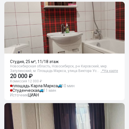
Студия, 25 м², 11/18 этаж
Новосибирская область, Новосибирск, р-н Кировский, мкр.
Затулинский, м. Площадь Маркса, улица Виктора Ус…
📍
На карте
20 000 ₽
Комиссия 12 000 ₽
площадь Карла Маркса
10 мин
Студенческая
11 мин
Источник
ЦИАН