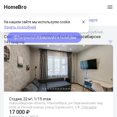
HomeBro
Фильтры
На карте
На нашем сайте мы используем cookie.
Узнать подробней
Главная
/
Новосибирск
/
Снять квартиру до 20000 рублей
Снять квартиру до 20000 рублей в Новосибирске
Получать объявления в телеграм
149 квартир
Студия, 22 м², 1/19 этаж
Новосибирская область, Новосибирск, р-н Первомайский, мкр.
КСМ, м. Речной вокзал, улица Одоевского, 1/8
📍
На карте
17 000 ₽
Комиссия 11 900 ₽