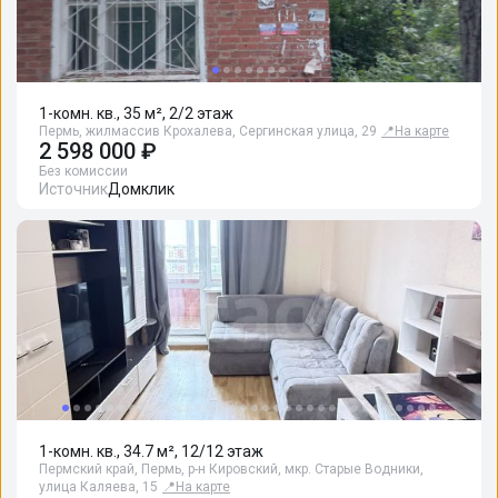
1-комн. кв., 35 м², 2/2 этаж
Пермь, жилмассив Крохалева, Сергинская улица, 29
📍
На карте
2 598 000 ₽
Без комиссии
Источник
Домклик
1-комн. кв., 34.7 м², 12/12 этаж
Пермский край, Пермь, р-н Кировский, мкр. Старые Водники,
улица Каляева, 15
📍
На карте