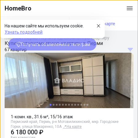
HomeBro
Фильтры
На карте
На нашем сайте мы используем cookie.
Узнать подробней
Главная
/
Пермь
/
Купить однокомнатную квартиру
Купить однокомнатную квартиру в Перми
Получать объявления в телеграм
67 квартир
1-комн. кв., 31.6 м², 15/16 этаж
Пермский край, Пермь, р-н Мотовилихинский, мкр. Городские
Горки, улица Макаренко, 10А
📍
На карте
6 180 000 ₽
Без комиссии