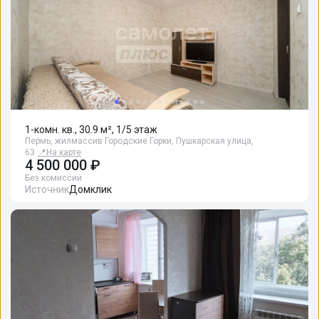
1-комн. кв., 30.9 м², 1/5 этаж
Пермь, жилмассив Городские Горки, Пушкарская улица,
63
📍
На карте
4 500 000 ₽
Без комиссии
Источник
Домклик