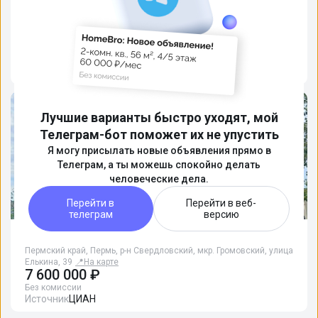
вариантов и звонки. Рейтинг на яндексе
5.0
Подробнее
Лучшие варианты быстро уходят, мой
Телеграм-бот поможет их не упустить
Я могу присылать новые объявления прямо в
Телеграм, а ты можешь спокойно делать
человеческие дела.
Перейти в
Перейти в веб-
телеграм
версию
1-комн. кв., 48.1 м², 17/22 этаж
Пермский край, Пермь, р-н Свердловский, мкр. Громовский, улица
Елькина, 39
📍
На карте
7 600 000 ₽
Без комиссии
Источник
ЦИАН