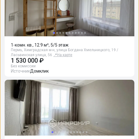
1-комн. кв., 12.9 м², 5/5 этаж
Пермь, Химградская м-н, улица Богдана Хмельницкого, 19 /
Ласьвинская улица, 56
📍
На карте
1 530 000 ₽
Без комиссии
Источник
Домклик