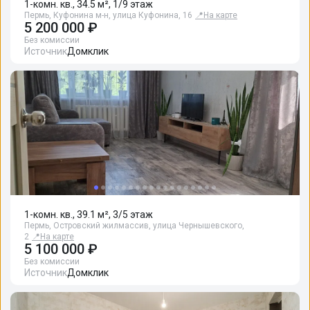
1-комн. кв., 34.5 м², 1/9 этаж
Пермь, Куфонина м-н, улица Куфонина, 16
📍
На карте
5 200 000 ₽
Без комиссии
Источник
Домклик
1-комн. кв., 39.1 м², 3/5 этаж
Пермь, Островский жилмассив, улица Чернышевского,
2
📍
На карте
5 100 000 ₽
Без комиссии
Источник
Домклик