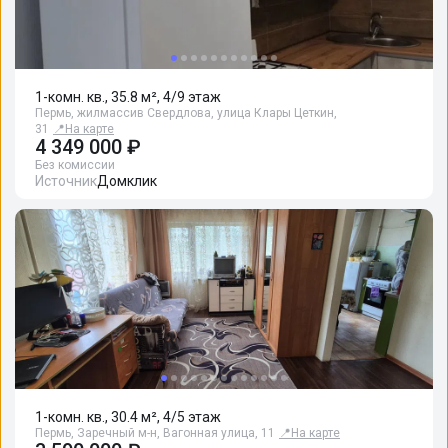
1-комн. кв., 35.8 м², 4/9 этаж
Пермь, жилмассив Свердлова, улица Клары Цеткин,
31
📍
На карте
4 349 000 ₽
Без комиссии
Источник
Домклик
1-комн. кв., 30.4 м², 4/5 этаж
Пермь, Заречный м-н, Вагонная улица, 11
📍
На карте