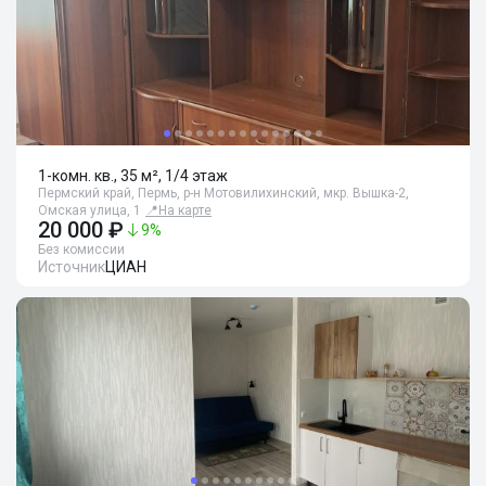
1-комн. кв., 35 м², 1/4 этаж
Пермский край, Пермь, р-н Мотовилихинский, мкр. Вышка-2,
Омская улица, 1
📍
На карте
20 000 ₽
9
%
Без комиссии
Источник
ЦИАН