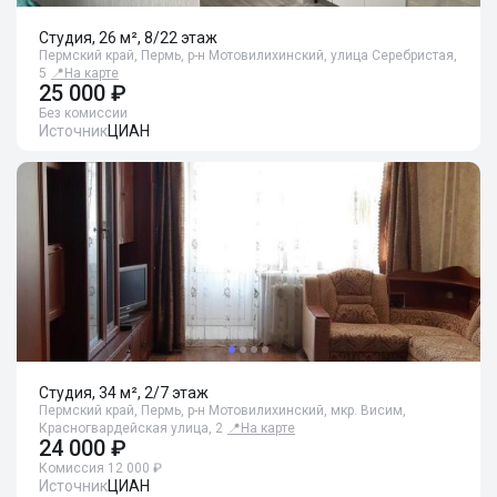
Студия, 26 м², 8/22 этаж
Пермский край, Пермь, р-н Мотовилихинский, улица Серебристая,
5
📍
На карте
25 000 ₽
Без комиссии
Источник
ЦИАН
Студия, 34 м², 2/7 этаж
Пермский край, Пермь, р-н Мотовилихинский, мкр. Висим,
Красногвардейская улица, 2
📍
На карте
24 000 ₽
Комиссия 12 000 ₽
Источник
ЦИАН