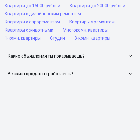
Квартиры до 15000 рублей
Квартиры до 20000 рублей
Квартиры с дизайнерским ремонтом
Квартиры с евроремонтом
Квартиры с ремонтом
Квартиры с животными
Многокомн. квартиры
1-комн. квартиры
Студии
3-комн. квартиры
Какие объявления ты показываешь?
Я отслеживаю объявления на популярных сайтах
объявлений: ЦИАН, Домклик, Яндекс.Недвижимость,
В каких городах ты работаешь?
Авито, Самолет.Плюс.
Поиск жилья доступен в следующих городах: Москва,
Санкт-Петербург, Архангельск, Сочи, Волгоград,
Воронеж, Екатеринбург, Казань, Краснодар, Красноярск,
Нижний Новгород, Новосибирск, Омск, Пермь, Ростов-
на-Дону, Самара, Уфа и Челябинск.