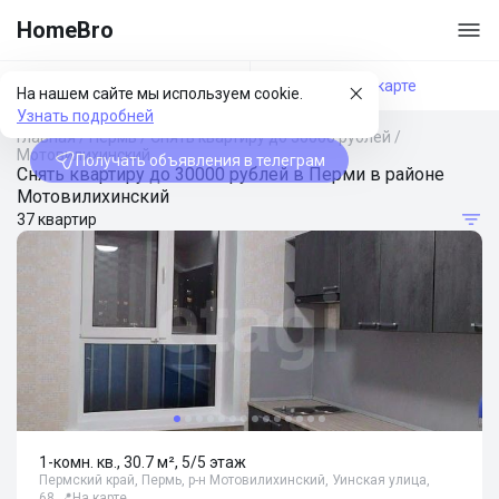
HomeBro
Фильтры
На карте
На нашем сайте мы используем cookie.
Узнать подробней
Главная
/
Пермь
/
Снять квартиру до 30000 рублей
/
Мотовилихинский
Получать объявления в телеграм
Снять квартиру до 30000 рублей в Перми в районе
Мотовилихинский
37 квартир
1-комн. кв., 30.7 м², 5/5 этаж
Пермский край, Пермь, р-н Мотовилихинский, Уинская улица,
68
📍
На карте