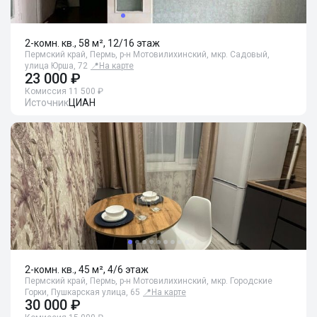
2-комн. кв., 58 м², 12/16 этаж
Пермский край, Пермь, р-н Мотовилихинский, мкр. Садовый,
улица Юрша, 72
📍
На карте
23 000 ₽
Комиссия 11 500 ₽
Источник
ЦИАН
2-комн. кв., 45 м², 4/6 этаж
Пермский край, Пермь, р-н Мотовилихинский, мкр. Городские
Горки, Пушкарская улица, 65
📍
На карте
30 000 ₽