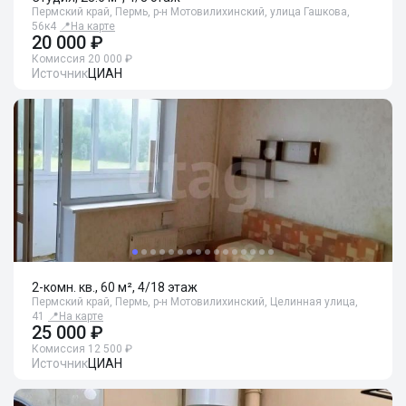
Пермский край, Пермь, р-н Мотовилихинский, улица Гашкова,
56к4
📍
На карте
20 000 ₽
Комиссия 20 000 ₽
Источник
ЦИАН
2-комн. кв., 60 м², 4/18 этаж
Пермский край, Пермь, р-н Мотовилихинский, Целинная улица,
41
📍
На карте
25 000 ₽
Комиссия 12 500 ₽
Источник
ЦИАН