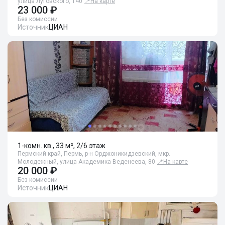
улица Луговского, 140
📍
На карте
23 000 ₽
Без комиссии
Источник
ЦИАН
1-комн. кв., 33 м², 2/6 этаж
Пермский край, Пермь, р-н Орджоникидзевский, мкр.
Молодежный, улица Академика Веденеева, 80
📍
На карте
20 000 ₽
Без комиссии
Источник
ЦИАН