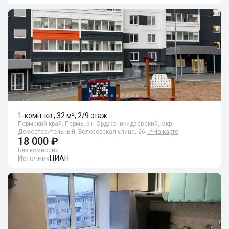
1-комн. кв., 32 м², 2/9 этаж
Пермский край, Пермь, р-н Орджоникидзевский, мкр.
Домостроительный, Белозерская улица, 26
📍
На карте
18 000 ₽
Без комиссии
Источник
ЦИАН