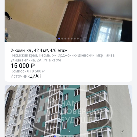
2-комн. кв., 42.4 м², 4/6 этаж
Пермский край, Пермь, р-н Орджоникидзевский, мкр. Гайва,
улица Репина, 2А
📍
На карте
15 000 ₽
Комиссия 10 500 ₽
Источник
ЦИАН