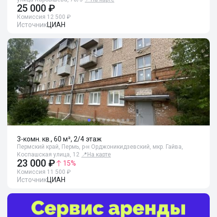
25 000 ₽
Комиссия 12 500 ₽
Источник
ЦИАН
3-комн. кв., 60 м², 2/4 этаж
Пермский край, Пермь, р-н Орджоникидзевский, мкр. Гайва,
Коспашская улица, 12
📍
На карте
23 000 ₽
15
%
Комиссия 11 500 ₽
Источник
ЦИАН