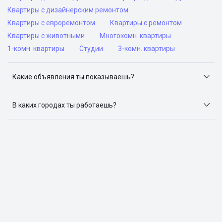
Квартиры с дизайнерским ремонтом
Квартиры с евроремонтом
Квартиры с ремонтом
Квартиры с животными
Многокомн. квартиры
1-комн. квартиры
Студии
3-комн. квартиры
Какие объявления ты показываешь?
Я отслеживаю объявления на популярных сайтах
объявлений: ЦИАН, Домклик, Яндекс.Недвижимость,
В каких городах ты работаешь?
Авито, Самолет.Плюс.
Поиск жилья доступен в следующих городах: Москва,
Санкт-Петербург, Архангельск, Сочи, Волгоград,
Воронеж, Екатеринбург, Казань, Краснодар, Красноярск,
Нижний Новгород, Новосибирск, Омск, Пермь, Ростов-
на-Дону, Самара, Уфа и Челябинск.