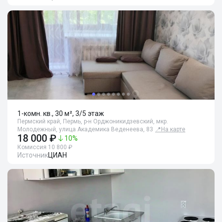
1-комн. кв., 30 м², 3/5 этаж
Пермский край, Пермь, р-н Орджоникидзевский, мкр.
Молодежный, улица Академика Веденеева, 83
📍
На карте
18 000 ₽
10
%
Комиссия 10 800 ₽
Источник
ЦИАН