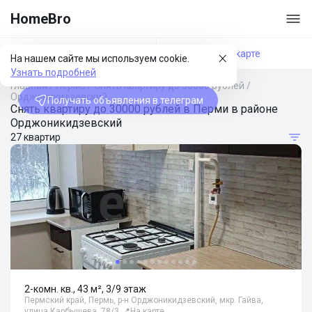
HomeBro
Фильтры
На карте
На нашем сайте мы используем cookie.
Узнать подробней
Главная
/
Пермь
/
Снять квартиру до 30000 рублей
/
Орджоникидзевский
Получать объявления в телеграм
Снять квартиру до 30000 рублей в Перми в районе
Орджоникидзевский
27 квартир
2-комн. кв., 43 м², 3/9 этаж
Пермский край, Пермь, р-н Орджоникидзевский, мкр. Гайва,
улица Карбышева, 78/3
📍
На карте