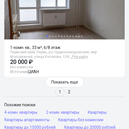
1-комн. кв., 33 м², 6/8 этаж
Пермский край, Пермь, р-н Орджоникидзевский, мкр.
Молодежный, улица Косякова, 15А
📍
На карте
20 000 ₽
Без комиссии
Источник
ЦИАН
Показать еще
1
2
Похожие поиски
4-комн. квартиры
2-комн. квартиры
Квартиры
Квартиры апартаменты
Квартиры без комиссии
Квартиры до 15000 рублей
Квартиры до 20000 рублей