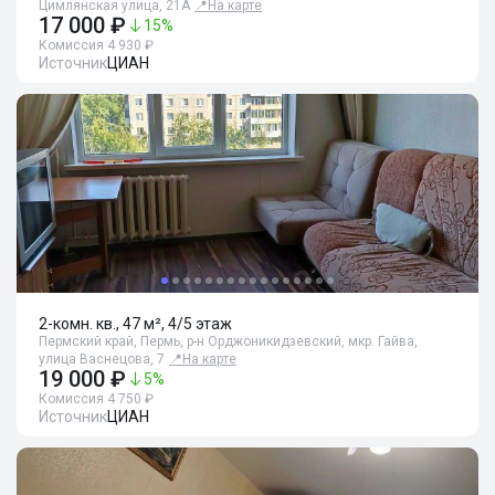
Цимлянская улица, 21А
📍
На карте
17 000 ₽
15
%
Комиссия 4 930 ₽
Источник
ЦИАН
2-комн. кв., 47 м², 4/5 этаж
Пермский край, Пермь, р-н Орджоникидзевский, мкр. Гайва,
улица Васнецова, 7
📍
На карте
19 000 ₽
5
%
Комиссия 4 750 ₽
Источник
ЦИАН