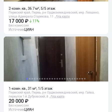
2-комн. кв., 36.7 м², 5/5 этаж
Пермский край, Пермь, р-н Орджоникидзевский, мкр. Левшино,
улица Адмирала Старикова, 11
📍
На карте
17 000 ₽
11
%
Без комиссии
Источник
ЦИАН
1-комн. кв., 31 м², 1/5 этаж
Пермский край, Пермь, р-н Орджоникидзевский, мкр. Гайва,
переулок 1-й Дубровский, 8
📍
На карте
20 000 ₽
Без комиссии
Источник
ЦИАН