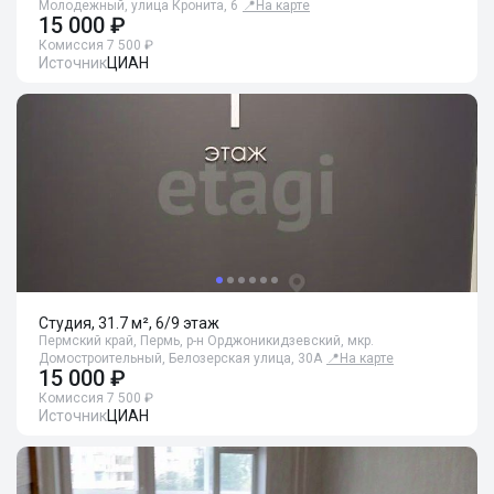
Молодежный, улица Кронита, 6
📍
На карте
15 000 ₽
Комиссия 7 500 ₽
Источник
ЦИАН
Студия, 31.7 м², 6/9 этаж
Пермский край, Пермь, р-н Орджоникидзевский, мкр.
Домостроительный, Белозерская улица, 30А
📍
На карте
15 000 ₽
Комиссия 7 500 ₽
Источник
ЦИАН