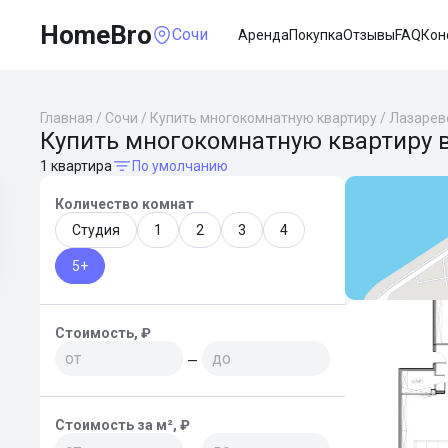
HomeBro
Сочи
Аренда
Покупка
Отзывы
FAQ
Кон
Главная
/
Сочи
/
Купить многокомнатную квартиру
/
Лазарев
Купить многокомнатную квартиру в
1 квартира
По умолчанию
Количество комнат
Студия
1
2
3
4
5+
Стоимость, ₽
—
Стоимость за м², ₽