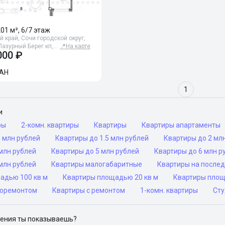
201 м², 6/7 этаж
 край, Сочи городской округ,
Лазурный Берег кп,…
📍
На карте
000 ₽
АН
1
и
ры
2-комн. квартиры
Квартиры
Квартиры апартаменты
 млн рублей
Квартиры до 1.5 млн рублей
Квартиры до 2 мл
млн рублей
Квартиры до 5 млн рублей
Квартиры до 6 млн р
млн рублей
Квартиры малогабаритные
Квартиры на после
адью 100 кв м
Квартиры площадью 20 кв м
Квартиры площ
роремонтом
Квартиры с ремонтом
1-комн. квартиры
Сту
ения ты показываешь?