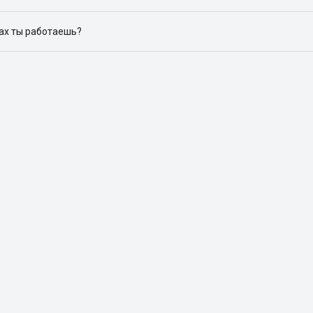
ю объявления на популярных сайтах объявлений: ЦИАН, Домклик, 
дах ты работаешь?
 доступен в следующих городах: Москва, Санкт-Петербург, Архангел
Красноярск, Нижний Новгород, Новосибирск, Омск, Пермь, Ростов-н