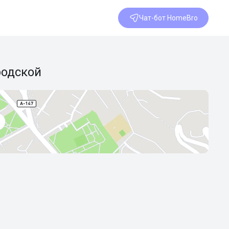
Чат-бот HomeBro
родской