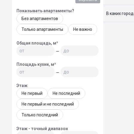
Я отслежива
Показывать апартаменты?
В каких горо
Без апартаментов
Поиск жилья
Краснодар, 
Только апартаменты
Не важно
Общая площадь, м²
—
Площадь кухни, м²
—
Этаж
Не первый
Не последний
Не первый и не последний
Только последний
Этаж - точный диапазон