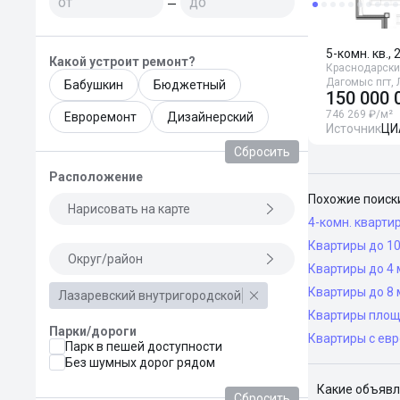
—
5-комн. кв., 
Какой устроит ремонт?
Краснодарский
Дагомыс пгт, 
Бабушкин
Бюджетный
150 000 
746 269 ₽/м²
Евроремонт
Дизайнерский
Источник
ЦИ
Сбросить
Расположение
Похожие поиск
Нарисовать на карте
4-комн. кварти
Квартиры до 10
Округ/район
Квартиры до 4 
Квартиры до 8 
Лазаревский внутригородской
Квартиры площ
Парки/дороги
Квартиры с ев
Парк в пешей доступности
Без шумных дорог рядом
Какие объявл
Сбросить