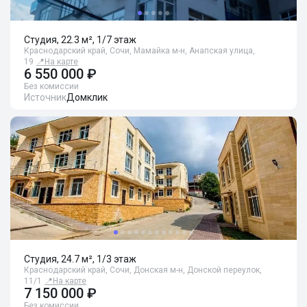
Студия, 22.3 м², 1/7 этаж
Краснодарский край, Сочи, Мамайка м-н, Анапская улица,
19
📍
На карте
6 550 000 ₽
Без комиссии
Источник
Домклик
Студия, 24.7 м², 1/3 этаж
Краснодарский край, Сочи, Донская м-н, Донской переулок,
11/1
📍
На карте
7 150 000 ₽
Без комиссии