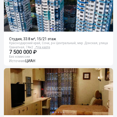
Студия, 33.8 м², 15/21 этаж
Краснодарский край, Сочи, р-н Центральный, мкр. Донская, улица
Гранатная, 7Ак2
📍
На карте
7 500 000 ₽
Без комиссии
Источник
ЦИАН