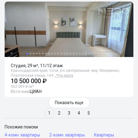
Студия, 29 м², 11/12 этаж
Краснодарский край, Сочи, р-н Центральный, мкр. Макаренко,
Пластунская улица, 104
📍
На карте
10 500 000 ₽
362 069 ₽/м²
Источник
ЦИАН
Показать еще
1
2
3
4
5
Похожие поиски
4-комн. квартиры
2-комн. квартиры
Квартиры