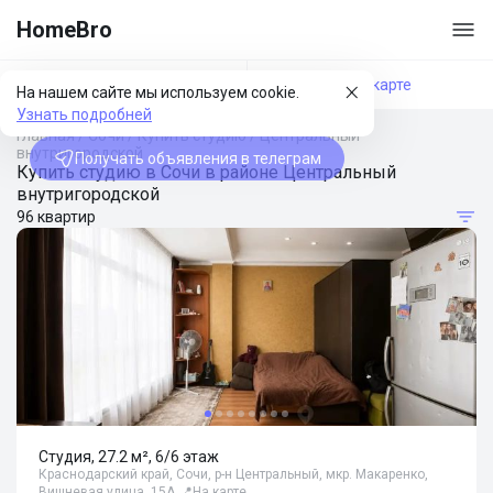
HomeBro
Фильтры
На карте
На нашем сайте мы используем cookie.
Узнать подробней
Главная
/
Сочи
/
Купить студию
/
Центральный
внутригородской
Получать объявления в телеграм
Купить студию в Сочи в районе Центральный
внутригородской
96 квартир
Студия, 27.2 м², 6/6 этаж
Краснодарский край, Сочи, р-н Центральный, мкр. Макаренко,
Вишневая улица, 15А
📍
На карте