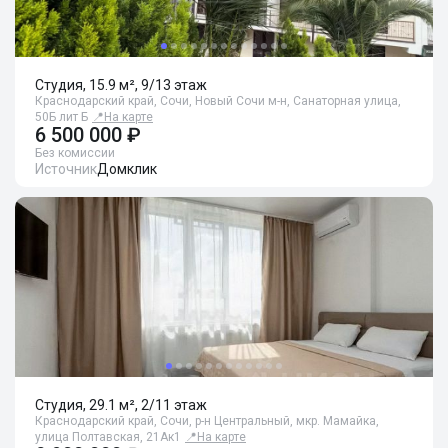
Студия, 15.9 м², 9/13 этаж
Краснодарский край, Сочи, Новый Сочи м-н, Санаторная улица,
50Б лит Б
📍
На карте
6 500 000 ₽
Без комиссии
Источник
Домклик
Студия, 29.1 м², 2/11 этаж
Краснодарский край, Сочи, р-н Центральный, мкр. Мамайка,
улица Полтавская, 21Ак1
📍
На карте