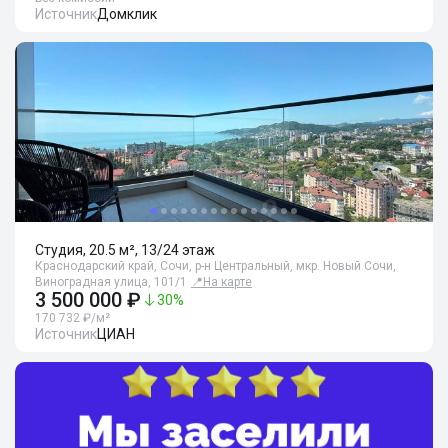
Источник
Домклик
Студия, 20.5 м², 13/24 этаж
Краснодарский край, Сочи, р-н Центральный, мкр. Новый Сочи,
Виноградная улица, 101/1
📍
На карте
3 500 000 ₽
30
%
170 732 ₽/м²
Источник
ЦИАН