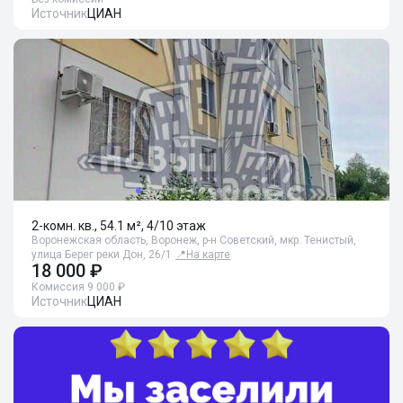
Источник
ЦИАН
2-комн. кв., 54.1 м², 4/10 этаж
Воронежская область, Воронеж, р-н Советский, мкр. Тенистый,
улица Берег реки Дон, 26/1
📍
На карте
18 000 ₽
Комиссия 9 000 ₽
Источник
ЦИАН