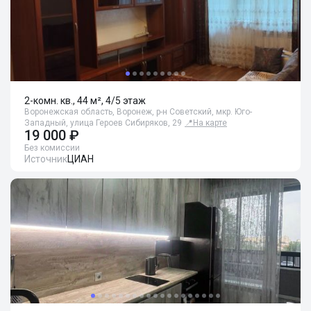
2-комн. кв., 44 м², 4/5 этаж
Воронежская область, Воронеж, р-н Советский, мкр. Юго-
Западный, улица Героев Сибиряков, 29
📍
На карте
19 000 ₽
Без комиссии
Источник
ЦИАН