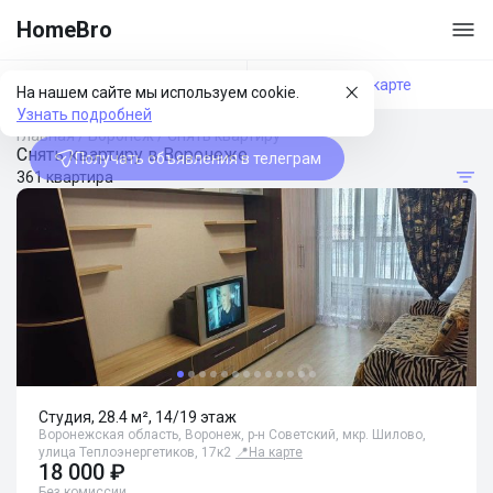
HomeBro
Фильтры
На карте
На нашем сайте мы используем cookie.
Узнать подробней
Главная
/
Воронеж
/
Снять квартиру
Снять квартиру в Воронеже
Получать объявления в телеграм
361 квартира
Студия, 28.4 м², 14/19 этаж
Воронежская область, Воронеж, р-н Советский, мкр. Шилово,
улица Теплоэнергетиков, 17к2
📍
На карте
18 000 ₽
Без комиссии