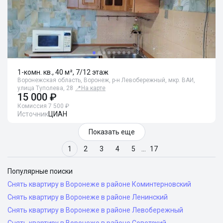
1-комн. кв., 40 м², 7/12 этаж
Воронежская область, Воронеж, р-н Левобережный, мкр. ВАИ,
улица Туполева, 28
📍
На карте
15 000 ₽
Комиссия 7 500 ₽
Источник
ЦИАН
Показать еще
1
2
3
4
5
…
17
Популярные поиски
Снять квартиру в Воронеже в районе Коминтерновский
Снять квартиру в Воронеже в районе Ленинский
Снять квартиру в Воронеже в районе Левобережный