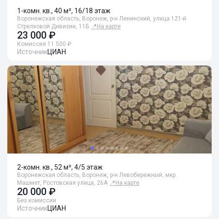
1-комн. кв., 40 м², 16/18 этаж
Воронежская область, Воронеж, р-н Ленинский, улица 121-й
Стрелковой Дивизии, 11Б
📍
На карте
23 000 ₽
Комиссия 11 500 ₽
Источник
ЦИАН
2-комн. кв., 52 м², 4/5 этаж
Воронежская область, Воронеж, р-н Левобережный, мкр.
Машмет, Ростовская улица, 26А
📍
На карте
20 000 ₽
Без комиссии
Источник
ЦИАН