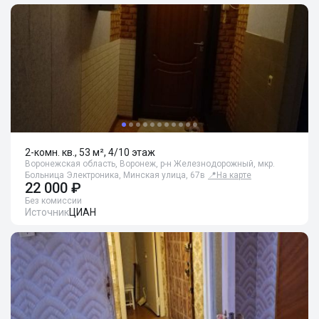
2-комн. кв., 53 м², 4/10 этаж
Воронежская область, Воронеж, р-н Железнодорожный, мкр.
Больница Электроника, Минская улица, 67в
📍
На карте
22 000 ₽
Без комиссии
Источник
ЦИАН