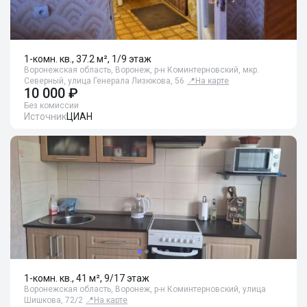
1-комн. кв., 37.2 м², 1/9 этаж
Воронежская область, Воронеж, р-н Коминтерновский, мкр.
Северный, улица Генерала Лизюкова, 56
📍
На карте
10 000 ₽
Без комиссии
Источник
ЦИАН
1-комн. кв., 41 м², 9/17 этаж
Воронежская область, Воронеж, р-н Коминтерновский, улица
Шишкова, 72/2
📍
На карте