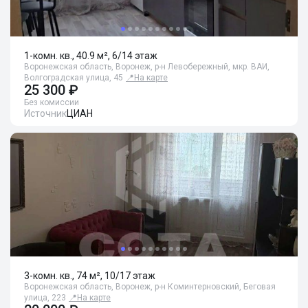
1-комн. кв., 40.9 м², 6/14 этаж
Воронежская область, Воронеж, р-н Левобережный, мкр. ВАИ,
Волгоградская улица, 45
📍
На карте
25 300 ₽
Без комиссии
Источник
ЦИАН
3-комн. кв., 74 м², 10/17 этаж
Воронежская область, Воронеж, р-н Коминтерновский, Беговая
улица, 223
📍
На карте