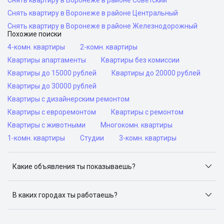
Снять квартиру в Воронеже в районе Советский
Снять квартиру в Воронеже в районе Центральный
Снять квартиру в Воронеже в районе Железнодорожный
Похожие поиски
4-комн. квартиры
2-комн. квартиры
Квартиры апартаменты
Квартиры без комиссии
Квартиры до 15000 рублей
Квартиры до 20000 рублей
Квартиры до 30000 рублей
Квартиры с дизайнерским ремонтом
Квартиры с евроремонтом
Квартиры с ремонтом
Квартиры с животными
Многокомн. квартиры
1-комн. квартиры
Студии
3-комн. квартиры
Какие объявления ты показываешь?
Я отслеживаю объявления на популярных сайтах
объявлений: ЦИАН, Домклик, Яндекс.Недвижимость,
В каких городах ты работаешь?
Авито, Самолет.Плюс.
Поиск жилья доступен в следующих городах: Москва,
Санкт-Петербург, Архангельск, Сочи, Волгоград,