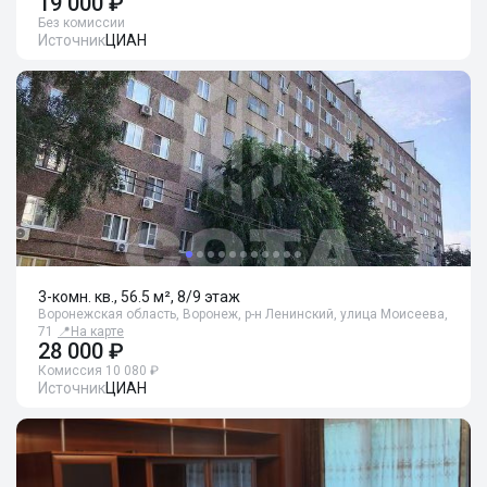
19 000 ₽
Без комиссии
Источник
ЦИАН
3-комн. кв., 56.5 м², 8/9 этаж
Воронежская область, Воронеж, р-н Ленинский, улица Моисеева,
71
📍
На карте
28 000 ₽
Комиссия 10 080 ₽
Источник
ЦИАН