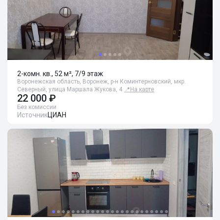
2-комн. кв., 52 м², 7/9 этаж
Воронежская область, Воронеж, р-н Коминтерновский, мкр.
Северный, улица Маршала Жукова, 4
📍
На карте
22 000 ₽
Без комиссии
Источник
ЦИАН