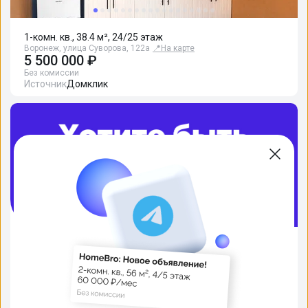
1-комн. кв., 38.4 м², 24/25 этаж
Воронеж, улица Суворова, 122а
📍
На карте
5 500 000 ₽
Без комиссии
Источник
Домклик
Наши специалисты запишут вас на
просмотры в удобное время, а вы
спокойно занимаетесь своими делами.