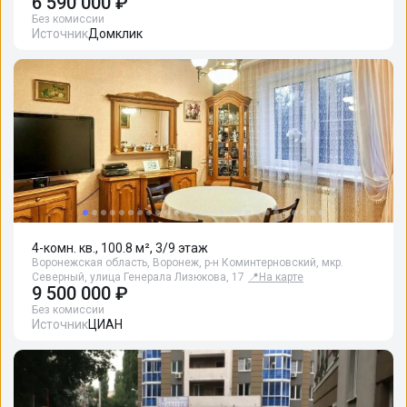
6 590 000 ₽
Без комиссии
Источник
Домклик
4-комн. кв., 100.8 м², 3/9 этаж
Воронежская область, Воронеж, р-н Коминтерновский, мкр.
Северный, улица Генерала Лизюкова, 17
📍
На карте
9 500 000 ₽
Без комиссии
Источник
ЦИАН