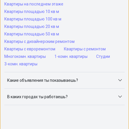
Квартиры на последнем этаже
Квартиры площадью 10 кв м
Квартиры площадью 100 кв м
Квартиры площадью 20 кв м
Квартиры площадью 50 кв м
Квартиры с дизайнерским ремонтом
Квартиры с евроремонтом
Квартиры с ремонтом
Многокомн. квартиры
1-комн. квартиры
Студии
3-комн. квартиры
Какие объявления ты показываешь?
Я отслеживаю объявления на популярных сайтах
объявлений: ЦИАН, Домклик, Яндекс.Недвижимость,
В каких городах ты работаешь?
Авито, Самолет.Плюс.
Поиск жилья доступен в следующих городах: Москва,
Санкт-Петербург, Архангельск, Сочи, Волгоград,
Воронеж, Екатеринбург, Казань, Краснодар, Красноярск,
Нижний Новгород, Новосибирск, Омск, Пермь, Ростов-
на-Дону, Самара, Уфа и Челябинск.