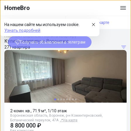
HomeBro
Фильтры
На карте
На нашем сайте мы используем cookie.
Узнать подробней
Главная
/
Воронеж
/
Купить квартиру
Купить квартиру в Воронеже
Получать объявления в телеграм
271 квартира
2-комн. кв., 71.9 м², 1/10 этаж
Воронежская область, Воронеж, р-н Коминтерновский,
Ботанический переулок, 47А
📍
На карте
8 800 000 ₽
Без комиссии