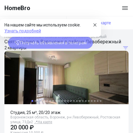
HomeBro
Фильтры
На карте
На нашем сайте мы используем cookie.
Узнать подробней
Главная
/
Воронеж
/
Снять студию
/
Левобережный
Снять студию в Воронеже в районе Левобережный
Получать объявления в телеграм
2 квартиры
Студия, 25 м², 20/20 этаж
Воронежская область, Воронеж, р-н Левобережный, Ростовская
улица, 73Дк2
📍
На карте
20 000 ₽
Комиссия 10 000 ₽