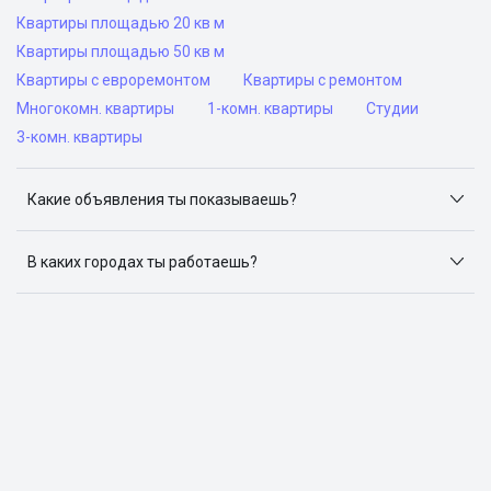
Квартиры площадью 20 кв м
Квартиры площадью 50 кв м
Квартиры с евроремонтом
Квартиры с ремонтом
Многокомн. квартиры
1-комн. квартиры
Студии
3-комн. квартиры
Какие объявления ты показываешь?
Я отслеживаю объявления на популярных сайтах
объявлений: ЦИАН, Домклик, Яндекс.Недвижимость,
В каких городах ты работаешь?
Авито, Самолет.Плюс.
Поиск жилья доступен в следующих городах: Москва,
Санкт-Петербург, Архангельск, Сочи, Волгоград,
Воронеж, Екатеринбург, Казань, Краснодар, Красноярск,
Нижний Новгород, Новосибирск, Омск, Пермь, Ростов-
на-Дону, Самара, Уфа и Челябинск.