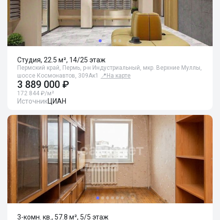
Студия, 22.5 м², 14/25 этаж
Пермский край, Пермь, р-н Индустриальный, мкр. Верхние Муллы,
шоссе Космонавтов, 309Ак1
📍
На карте
3 889 000 ₽
172 844 ₽/м²
Источник
ЦИАН
3-комн. кв., 57.8 м², 5/5 этаж