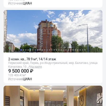
Источник
ЦИАН
2-комн. кв., 78.9 м², 14/14 этаж
Пермский край, Пермь, р-н Индустриальный, мкр. Балатово, улица
Качалова, 10
📍
На карте
9 500 000 ₽
120 406 ₽/м²
Источник
ЦИАН