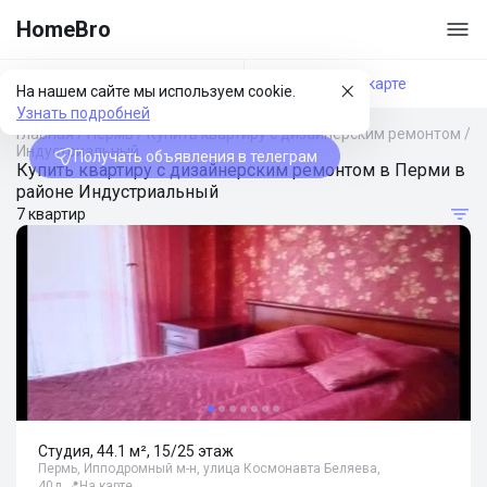
HomeBro
Фильтры
На карте
На нашем сайте мы используем cookie.
Узнать подробней
Главная
/
Пермь
/
Купить квартиру с дизайнерским ремонтом
/
Индустриальный
Получать объявления в телеграм
Купить квартиру с дизайнерским ремонтом в Перми в
районе Индустриальный
7 квартир
Студия, 44.1 м², 15/25 этаж
Пермь, Ипподромный м-н, улица Космонавта Беляева,
40д
📍
На карте