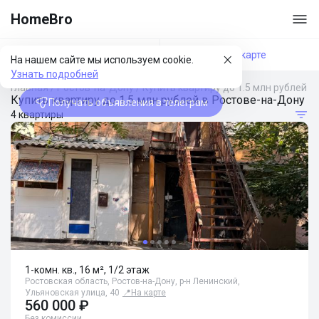
HomeBro
Фильтры
На карте
На нашем сайте мы используем cookie.
Узнать подробней
Главная
/
Ростов-на-Дону
/
Купить квартиру до 1.5 млн рублей
Купить квартиру до 1.5 млн рублей в Ростове-на-Дону
Получать объявления в телеграм
4 квартиры
1-комн. кв., 16 м², 1/2 этаж
Ростовская область, Ростов-на-Дону, р-н Ленинский,
Ульяновская улица, 40
📍
На карте
560 000 ₽
Без комиссии