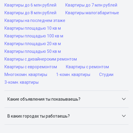
Квартиры до 6 млн рублей
Квартиры до 7 млн рублей
Квартиры до 8 млн рублей
Квартиры малогабаритные
Квартиры на последнем этаже
Квартиры площадью 10 кв м
Квартиры площадью 100 кв м
Квартиры площадью 20 кв м
Квартиры площадью 50 кв м
Квартиры с дизайнерским ремонтом
Квартиры с евроремонтом
Квартиры с ремонтом
Многокомн. квартиры
1-комн. квартиры
Студии
3-комн. квартиры
Какие объявления ты показываешь?
Я отслеживаю объявления на популярных сайтах
объявлений: ЦИАН, Домклик, Яндекс.Недвижимость,
В каких городах ты работаешь?
Авито, Самолет.Плюс.
Поиск жилья доступен в следующих городах: Москва,
Санкт-Петербург, Архангельск, Сочи, Волгоград,