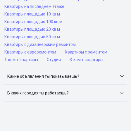
Квартиры на последнем этаже
Квартиры площадью 10 кв м
Квартиры площадью 100 кв м
Квартиры площадью 20 кв м
Квартиры площадью 50 кв м
Квартиры с дизайнерским ремонтом
Квартиры с евроремонтом
Квартиры с ремонтом
1-комн. квартиры
Студии
3-комн. квартиры
Какие объявления ты показываешь?
Я отслеживаю объявления на популярных сайтах
объявлений: ЦИАН, Домклик, Яндекс.Недвижимость,
В каких городах ты работаешь?
Авито, Самолет.Плюс.
Поиск жилья доступен в следующих городах: Москва,
Санкт-Петербург, Архангельск, Сочи, Волгоград,
Воронеж, Екатеринбург, Казань, Краснодар, Красноярск,
Нижний Новгород, Новосибирск, Омск, Пермь, Ростов-
на-Дону, Самара, Уфа и Челябинск.