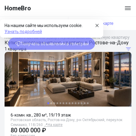
HomeBro
Фильтры
На карте
На нашем сайте мы используем cookie.
Узнать подробней
Главная
/
Ростов-на-Дону
/
Купить многокомнатную квартиру
Купить многокомнатную квартиру в Ростове-на-Дону
Получать объявления в телеграм
1 квартира
6-комн. кв., 280 м², 19/19 этаж
Ростовская область, Ростов-на-Дону, р-н Октябрьский, переулок
Семашко, 118/260
📍
На карте
80 000 000 ₽
Без комиссии