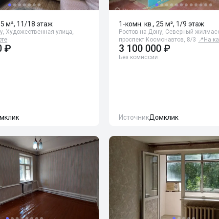
35 м², 11/18 этаж
1-комн. кв., 25 м², 1/9 этаж
у, Художественная улица,
Ростов-на-Дону, Северный жилмас
рте
проспект Космонавтов, 8/3
📍
На ка
0 ₽
3 100 000 ₽
Без комиссии
мклик
Источник
Домклик