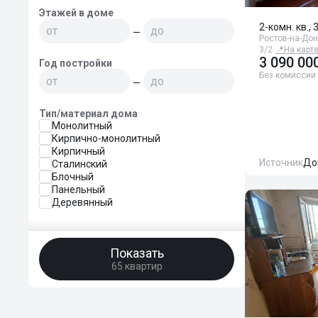
Этажей в доме
2-комн. кв., 
—
Ростов-на-Дон
3/2
📍
На карт
3 090 00
Год постройки
Без комиссии
—
Тип/материал дома
Монолитный
Кирпично-монолитный
Кирпичный
Источник
До
Сталинский
Блочный
Панельный
Деревянный
Показать
65 квартир