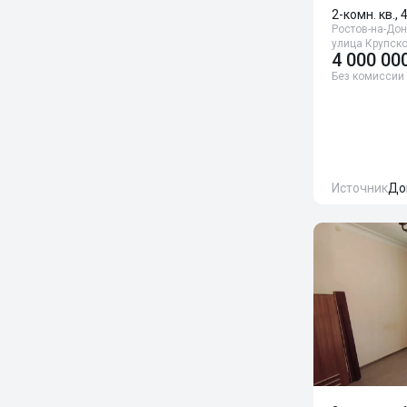
2-комн. кв., 
Ростов-на-Дон
улица Крупско
4 000 00
Без комиссии
Источник
До