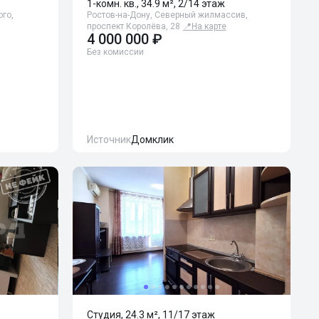
1-комн. кв., 34.9 м², 2/14 этаж
ого,
Ростов-на-Дону, Северный жилмассив,
проспект Королёва, 28
📍
На карте
4 000 000 ₽
Без комиссии
Источник
Домклик
Студия, 24.3 м², 11/17 этаж