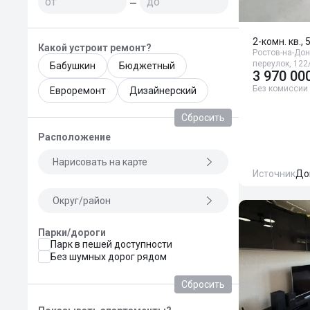
—
2-комн. кв., 
Какой устроит ремонт?
Ростов-на-Дон
переулок, 122
Бабушкин
Бюджетный
3 970 00
Без комиссии
Евроремонт
Дизайнерский
Сбросить
Расположение
Нарисовать на карте
Источник
До
Округ/район
Парки/дороги
Парк в пешей доступности
Без шумных дорог рядом
Сбросить