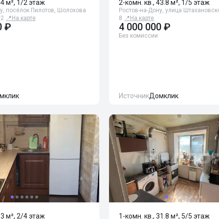
44 м², 1/2 этаж
2-комн. кв., 43.8 м², 1/5 этаж
у, посёлок Пилотов, Шолохова
Ростов-на-Дону, улица Штахановск
/2
📍
На карте
8
📍
На карте
0 ₽
4 000 000 ₽
Без комиссии
мклик
Источник
Домклик
33 м², 2/4 этаж
1-комн. кв., 31.8 м², 5/5 этаж