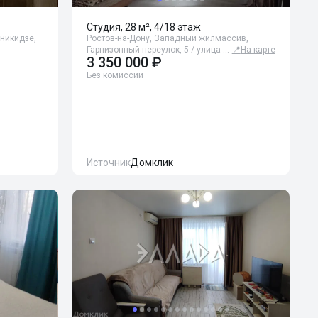
Студия, 28 м², 4/18 этаж
оникидзе,
Ростов-на-Дону, Западный жилмассив,
Гарнизонный переулок, 5 / улица …
📍
На карте
3 350 000 ₽
Без комиссии
Источник
Домклик