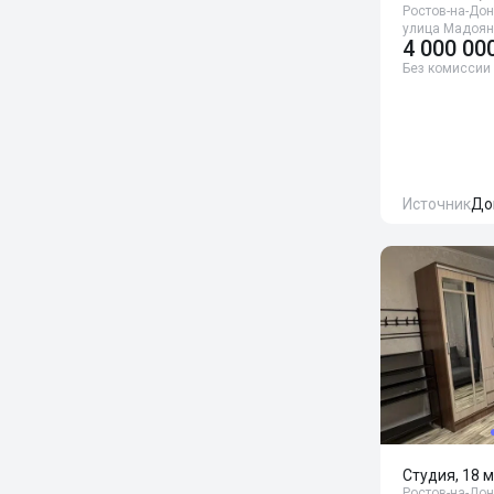
Ростов-на-Дон
улица Мадоян
4 000 00
Без комиссии
Источник
До
Студия, 18 м
Ростов-на-Дон