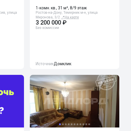
1-комн. кв., 31 м², 8/9 этаж
сив, улица
Ростов-на-Дону, Темерник м-н, улица
Миронова, 3/2
📍
На карте
3 200 000 ₽
Без комиссии
Источник
Домклик