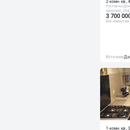
2-комн. кв., 
Ростов-на-Дон
проспект, 294
3 700 00
Без комиссии
Источник
До
1-комн. кв., 