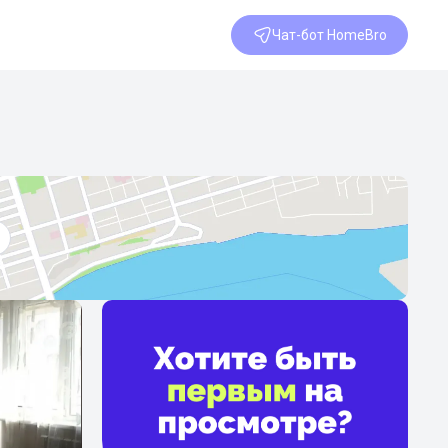
Чат-бот HomeBro