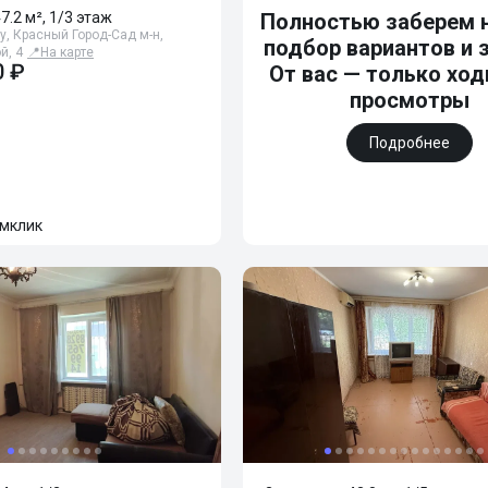
47.2 м², 1/3 этаж
Полностью заберем н
у, Красный Город-Сад м-н,
подбор вариантов и 
й, 4
📍
На карте
0 ₽
От вас — только ход
просмотры
Подробнее
мклик