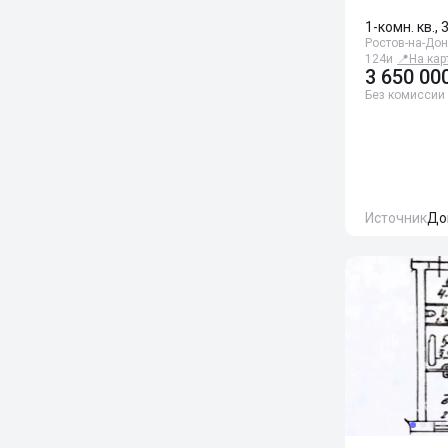
1-комн. кв., 
Ростов-на-Дон
124и
📍
На кар
3 650 00
Без комиссии
Источник
До