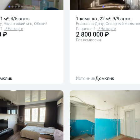
51 м², 4/5 этаж
1-комн. кв., 22 м², 9/9 этаж
у, Чкаловский м-н, Обский
Ростов-на-Дону, Северный жилмас
/1
📍
На карте
Пацаева, 9
📍
На карте
0 ₽
2 800 000 ₽
Без комиссии
мклик
Источник
Домклик