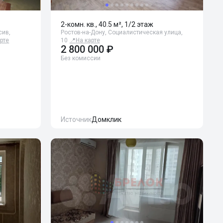
2-комн. кв., 40.5 м², 1/2 этаж
сив,
Ростов-на-Дону, Социалистическая улица,
рте
10
📍
На карте
2 800 000 ₽
Без комиссии
Источник
Домклик