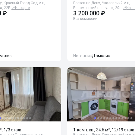
у, Красный Город-Сад м-н,
Ростов-на-Дону, Чкаловский м-н,
а, 22Б
📍
На карте
Беломорский переулок, 20е
📍
На к
0 ₽
3 200 000 ₽
Без комиссии
мклик
Источник
Домклик
², 1/3 этаж
1-комн. кв., 34.6 м², 12/19 этаж
у, улица Станиславского,
Ростов-на-Дону, Суворовский м-н, 