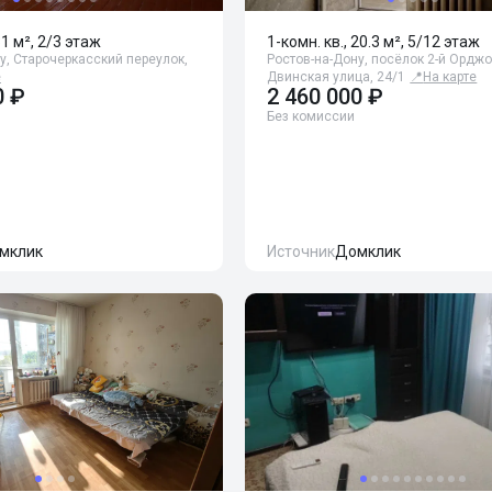
31 м², 2/3 этаж
1-комн. кв., 20.3 м², 5/12 этаж
у, Старочеркасский переулок,
Ростов-на-Дону, посёлок 2-й Ордж
е
Двинская улица, 24/1
📍
На карте
0 ₽
2 460 000 ₽
Без комиссии
мклик
Источник
Домклик