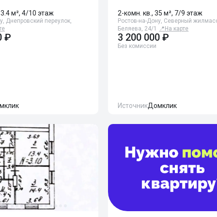
33.4 м², 4/10 этаж
2-комн. кв., 35 м², 7/9 этаж
у, Днепровский переулок,
Ростов-на-Дону, Северный жилмас
те
Беляева, 24/1
📍
На карте
0 ₽
3 200 000 ₽
Без комиссии
мклик
Источник
Домклик