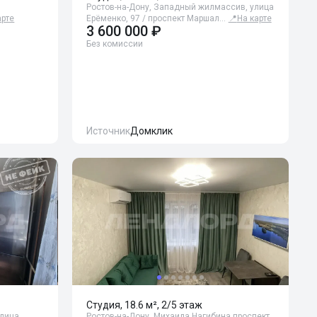
Ростов-на-Дону, Западный жилмассив, улица
арте
Ерёменко, 97 / проспект Маршал…
📍
На карте
3 600 000 ₽
Без комиссии
Источник
Домклик
Студия, 18.6 м², 2/5 этаж
улица
Ростов-на-Дону, Михаила Нагибина проспект,