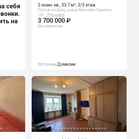
а себя
2-комн. кв., 33.7 м², 3/3 этаж
Ростов-на-Дону, улица Максима Горького,
звонки.
161
📍
На карте
3 700 000 ₽
ить на
Без комиссии
Источник
Домклик