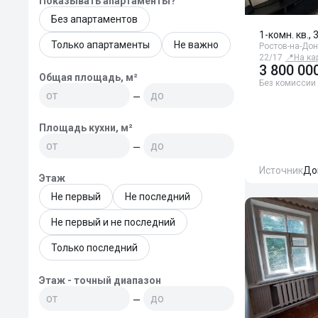
Показывать апартаменты?
Без апартаментов
1-комн. кв., 
Только апартаменты
Не важно
Ростов-на-Дон
22/17
📍
На ка
3 800 00
Общая площадь, м²
Без комиссии
—
Площадь кухни, м²
—
Источник
До
Этаж
Не первый
Не последний
Не первый и не последний
Только последний
Этаж - точный диапазон
—