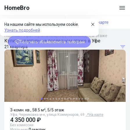
HomeBro
Фильтры
На карте
На нашем сайте мы используем cookie.
Узнать подробней
Главная
/
Уфа
/
Купить квартиру на последнем этаже
Купить квартиру на последнем этаже в Уфе
Получать объявления в телеграм
21 квартира
3-комн. кв., 58.5 м², 5/5 этаж
Уфа, Черниковка м-н, улица Коммунаров, 69
📍
На карте
4 350 000 ₽
Без комиссии
Источник
Домклик