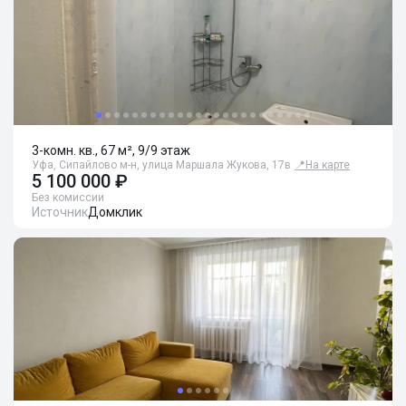
3-комн. кв., 67 м², 9/9 этаж
Уфа, Сипайлово м-н, улица Маршала Жукова, 17в
📍
На карте
5 100 000 ₽
Без комиссии
Источник
Домклик