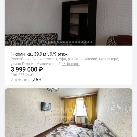
1-комн. кв., 39.9 м², 9/9 этаж
Республика Башкортостан, Уфа, р-н Калининский, мкр. Инорс,
улица Георгия Мушникова, 2
📍
На карте
3 999 000 ₽
100 226 ₽/м²
Источник
ЦИАН