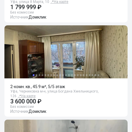
Уфа, улица 8 Марта, 10
📍
На карте
1 799 999 ₽
Без комиссии
Источник
Домклик
2-комн. кв., 45.9 м², 5/5 этаж
Уфа, Черниковка м-н, улица Богдана Хмельницкого,
126
📍
На карте
3 600 000 ₽
Без комиссии
Источник
Домклик