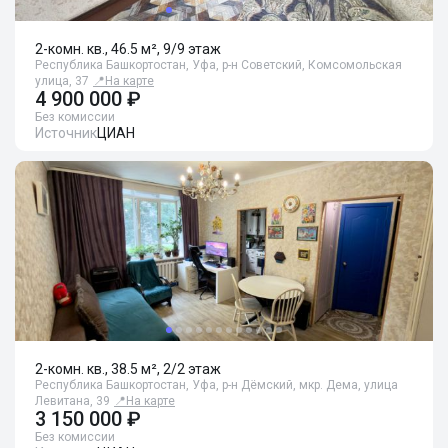
2-комн. кв., 46.5 м², 9/9 этаж
Республика Башкортостан, Уфа, р-н Советский, Комсомольская
улица, 37
📍
На карте
4 900 000 ₽
Без комиссии
Источник
ЦИАН
2-комн. кв., 38.5 м², 2/2 этаж
Республика Башкортостан, Уфа, р-н Дёмский, мкр. Дема, улица
Левитана, 39
📍
На карте
3 150 000 ₽
Без комиссии