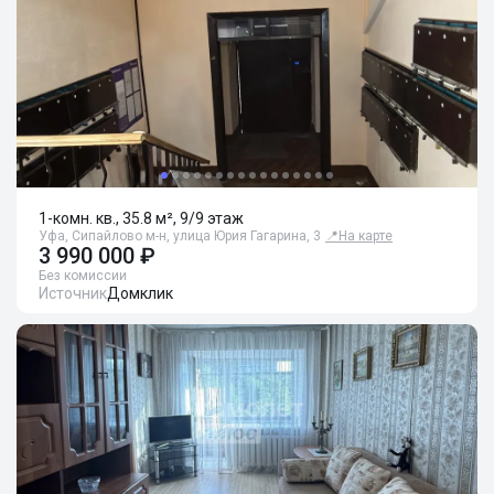
1-комн. кв., 35.8 м², 9/9 этаж
Уфа, Сипайлово м-н, улица Юрия Гагарина, 3
📍
На карте
3 990 000 ₽
Без комиссии
Источник
Домклик