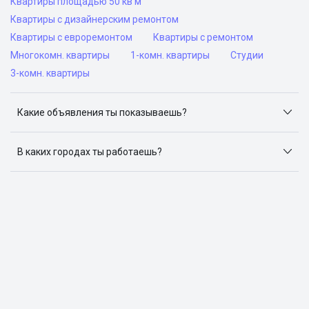
Квартиры площадью 50 кв м
Квартиры с дизайнерским ремонтом
Квартиры с евроремонтом
Квартиры с ремонтом
Многокомн. квартиры
1-комн. квартиры
Студии
3-комн. квартиры
Какие объявления ты показываешь?
Я отслеживаю объявления на популярных сайтах
объявлений: ЦИАН, Домклик, Яндекс.Недвижимость,
В каких городах ты работаешь?
Авито, Самолет.Плюс.
Поиск жилья доступен в следующих городах: Москва,
Санкт-Петербург, Архангельск, Сочи, Волгоград,
Воронеж, Екатеринбург, Казань, Краснодар, Красноярск,
Нижний Новгород, Новосибирск, Омск, Пермь, Ростов-
на-Дону, Самара, Уфа и Челябинск.