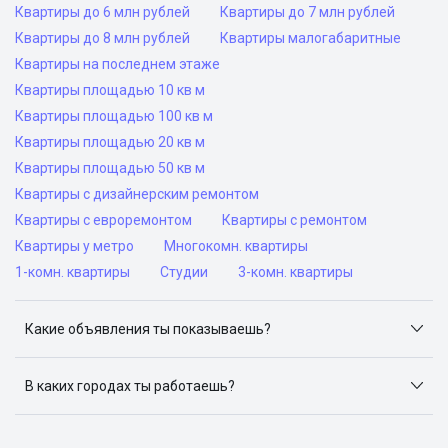
Квартиры до 6 млн рублей
Квартиры до 7 млн рублей
Квартиры до 8 млн рублей
Квартиры малогабаритные
Квартиры на последнем этаже
Квартиры площадью 10 кв м
Квартиры площадью 100 кв м
Квартиры площадью 20 кв м
Квартиры площадью 50 кв м
Квартиры с дизайнерским ремонтом
Квартиры с евроремонтом
Квартиры с ремонтом
Квартиры у метро
Многокомн. квартиры
1-комн. квартиры
Студии
3-комн. квартиры
Какие объявления ты показываешь?
Я отслеживаю объявления на популярных сайтах
объявлений: ЦИАН, Домклик, Яндекс.Недвижимость,
В каких городах ты работаешь?
Авито, Самолет.Плюс.
Поиск жилья доступен в следующих городах: Москва,
Санкт-Петербург, Архангельск, Сочи, Волгоград,