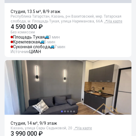
Студия, 13.5 м², 8/9 этаж
Республика Татарстан, Казань, р-н Вахитовский, мкр. Татарская
слобода, м. Площадь Тукая, улица Нариманова, 66А
📍
На карте
4 590 000 ₽
Без комиссии
Площадь Тукая
3 мин
Кремлевская
5 мин
Суконная слобода
7 мин
Источник
ЦИАН
Студия, 14 м², 9/9 этаж
Казань, улица Сары Садыковой, 20
📍
На карте
3 990 000 ₽