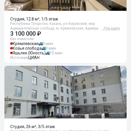
Студия, 12.8 м², 1/5 этаж
Республика Татарстан, Казань, р-н Кировский, мкр.
Адмиралтейская слобода, м. Кремлёвская, Адмира…
📍
На карте
3 100 000 ₽
Без комиссии
Кремлевская
8 мин
Козья слобода
9 мин
Яшьлек (Юность)
10 мин
Источник
ЦИАН
Студия, 26 м², 3/5 этаж