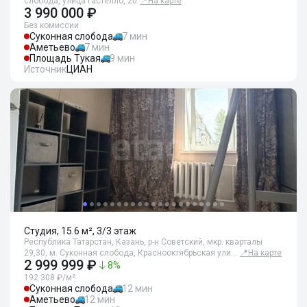
слобода, улица Гастелло, 20
📍
На карте
3 990 000 ₽
Без комиссии
Суконная слобода
7 мин
Аметьево
7 мин
Площадь Тукая
9 мин
Источник
ЦИАН
Студия, 15.6 м², 3/3 этаж
Республика Татарстан, Казань, р-н Советский, мкр. кварталы
29,30, м. Суконная слобода, Краснооктябрьская ули…
📍
На карте
2 999 999 ₽
8
%
192 308 ₽/м²
Суконная слобода
12 мин
Аметьево
12 мин