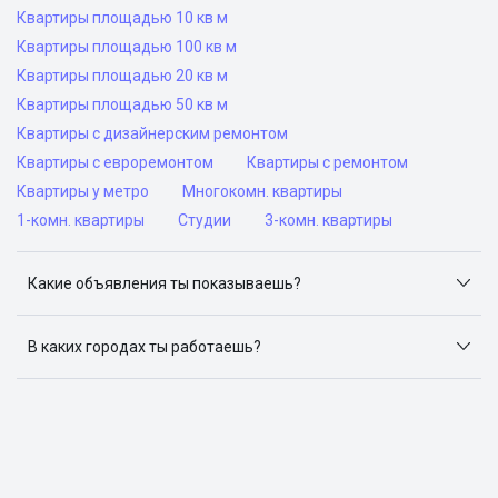
Квартиры площадью 10 кв м
Квартиры площадью 100 кв м
Квартиры площадью 20 кв м
Квартиры площадью 50 кв м
Квартиры с дизайнерским ремонтом
Квартиры с евроремонтом
Квартиры с ремонтом
Квартиры у метро
Многокомн. квартиры
1-комн. квартиры
Студии
3-комн. квартиры
Какие объявления ты показываешь?
Я отслеживаю объявления на популярных сайтах
объявлений: ЦИАН, Домклик, Яндекс.Недвижимость,
В каких городах ты работаешь?
Авито, Самолет.Плюс.
Поиск жилья доступен в следующих городах: Москва,
Санкт-Петербург, Архангельск, Сочи, Волгоград,
Воронеж, Екатеринбург, Казань, Краснодар, Красноярск,
Нижний Новгород, Новосибирск, Омск, Пермь, Ростов-
на-Дону, Самара, Уфа и Челябинск.