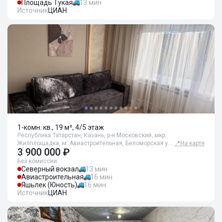
Площадь Тукая
13 мин
Источник
ЦИАН
1-комн. кв., 19 м², 4/5 этаж
Республика Татарстан, Казань, р-н Московский, мкр.
Жилплощадка, м. Авиастроительная, Беломорская у…
📍
На карте
3 900 000 ₽
Без комиссии
Северный вокзал
13 мин
Авиастроительная
16 мин
Яшьлек (Юность)
16 мин
Источник
ЦИАН