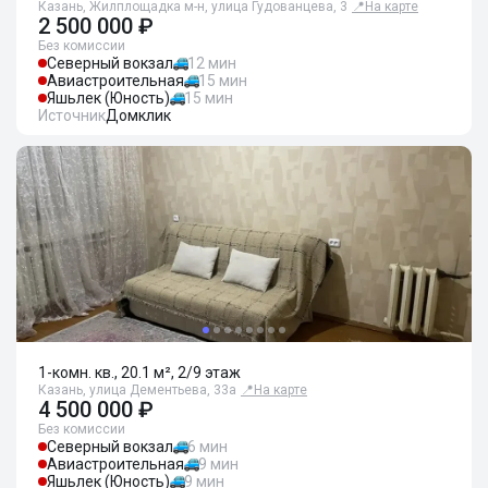
Казань, Жилплощадка м-н, улица Гудованцева, 3
📍
На карте
2 500 000 ₽
Без комиссии
Северный вокзал
12 мин
Авиастроительная
15 мин
Яшьлек (Юность)
15 мин
Источник
Домклик
1-комн. кв., 20.1 м², 2/9 этаж
Казань, улица Дементьева, 33а
📍
На карте
4 500 000 ₽
Без комиссии
Северный вокзал
6 мин
Авиастроительная
9 мин
Яшьлек (Юность)
9 мин