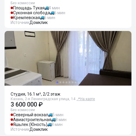
Без комиссии
Площадь Тукая
4 мин
Суконная слобода
6 мин
Кремлевская
6 мин
Источник
Домклик
Студия, 16.1 м², 2/2 этаж
Казань, 2-я Ленинградская улица, 14
📍
На карте
3 600 000 ₽
Без комиссии
Северный вокзал
5 мин
Авиастроительная
8 мин
Яшьлек (Юность)
8 мин
Источник
Домклик