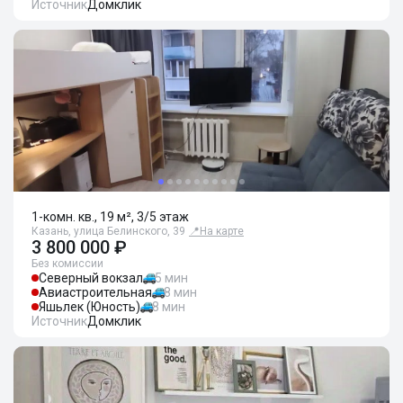
Источник
Домклик
1-комн. кв., 19 м², 3/5 этаж
Казань, улица Белинского, 39
📍
На карте
3 800 000 ₽
Без комиссии
Северный вокзал
5 мин
Авиастроительная
8 мин
Яшьлек (Юность)
8 мин
Источник
Домклик