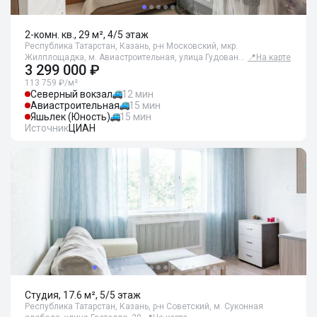
2-комн. кв., 29 м², 4/5 этаж
Республика Татарстан, Казань, р-н Московский, мкр.
Жилплощадка, м. Авиастроительная, улица Гудован…
📍
На карте
3 299 000 ₽
113 759 ₽/м²
Северный вокзал
12 мин
Авиастроительная
15 мин
Яшьлек (Юность)
15 мин
Источник
ЦИАН
Студия, 17.6 м², 5/5 этаж
Республика Татарстан, Казань, р-н Советский, м. Суконная