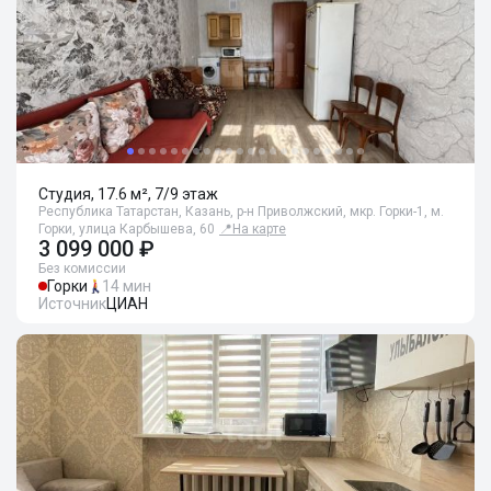
Студия, 17.6 м², 7/9 этаж
Республика Татарстан, Казань, р-н Приволжский, мкр. Горки-1, м.
Горки, улица Карбышева, 60
📍
На карте
3 099 000 ₽
Без комиссии
Горки
14 мин
Источник
ЦИАН