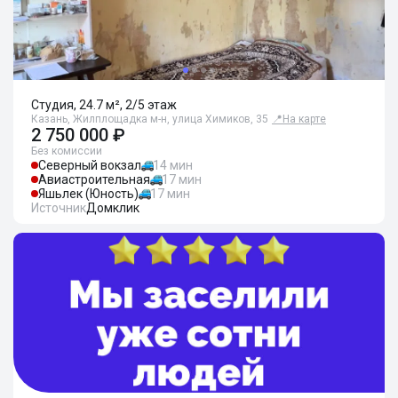
Студия, 24.7 м², 2/5 этаж
Казань, Жилплощадка м-н, улица Химиков, 35
📍
На карте
2 750 000 ₽
Без комиссии
Северный вокзал
14 мин
Авиастроительная
17 мин
Яшьлек (Юность)
17 мин
Источник
Домклик