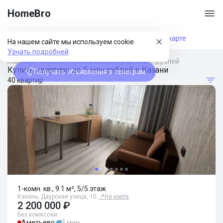
HomeBro
Фильтры
На карте
На нашем сайте мы используем cookie.
Узнать подробней
Главная
/
Казань
/
Купить квартиру до 5 млн рублей
Купить квартиру до 5 млн рублей в Казани
Получать объявления в телеграм
40 квартир
1-комн. кв., 9.1 м², 5/5 этаж
Казань, Даурская улица, 10
📍
На карте
2 200 000 ₽
Без комиссии
Аметьево
3 мин