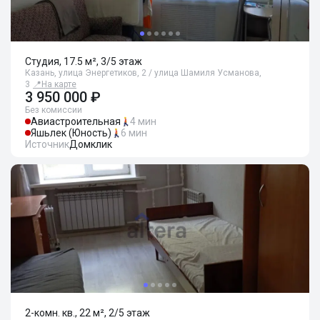
Студия, 17.5 м², 3/5 этаж
Казань, улица Энергетиков, 2 / улица Шамиля Усманова,
3
📍
На карте
3 950 000 ₽
Без комиссии
Авиастроительная
4 мин
Яшьлек (Юность)
6 мин
Источник
Домклик
2-комн. кв., 22 м², 2/5 этаж