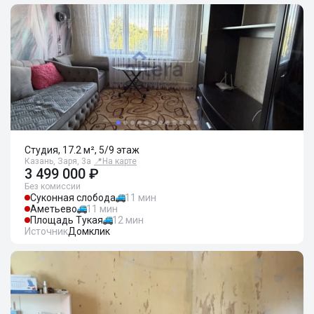
Студия, 17.2 м², 5/9 этаж
Казань, Заря, 3а
📍
На карте
3 499 000 ₽
Без комиссии
Суконная слобода
11 мин
Аметьево
11 мин
Площадь Тукая
12 мин
Источник
Домклик