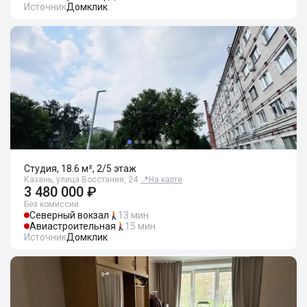
Источник
Домклик
Студия, 18.6 м², 2/5 этаж
Казань, улица Восстания, 24
📍
На карте
3 480 000 ₽
Без комиссии
Северный вокзал
13 мин
Авиастроительная
15 мин
Источник
Домклик