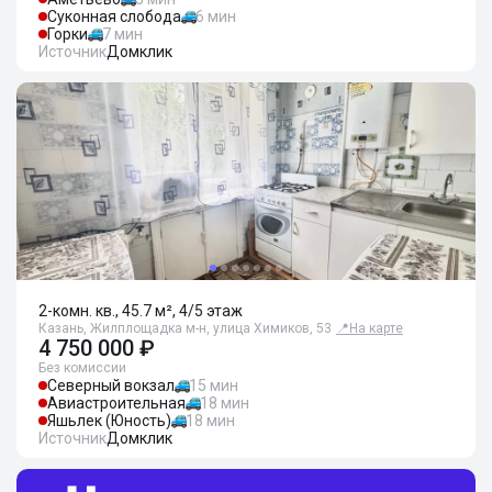
Суконная слобода
6 мин
Горки
7 мин
Источник
Домклик
2-комн. кв., 45.7 м², 4/5 этаж
Казань, Жилплощадка м-н, улица Химиков, 53
📍
На карте
4 750 000 ₽
Без комиссии
Северный вокзал
15 мин
Авиастроительная
18 мин
Яшьлек (Юность)
18 мин
Источник
Домклик