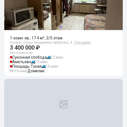
1-комн. кв., 17.4 м², 2/5 этаж
Казань, улица Академика Арбузова, 4
📍
На карте
3 400 000 ₽
Без комиссии
Суконная слобода
13 мин
Аметьево
13 мин
Площадь Тукая
14 мин
Источник
Домклик