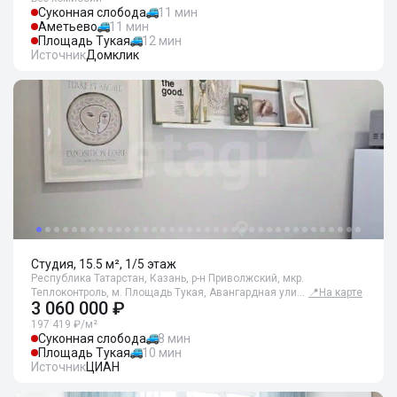
Суконная слобода
11 мин
Аметьево
11 мин
Площадь Тукая
12 мин
Источник
Домклик
Студия, 15.5 м², 1/5 этаж
Республика Татарстан, Казань, р-н Приволжский, мкр.
Теплоконтроль, м. Площадь Тукая, Авангардная ули…
📍
На карте
3 060 000 ₽
197 419 ₽/м²
Суконная слобода
8 мин
Площадь Тукая
10 мин
Источник
ЦИАН