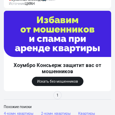
Источник
ЦИАН
Хоумбро Консьерж защитит вас от
мошенников
Искать без мошенников
1
Похожие поиски
4-комн. квартиры
2-комн. квартиры
Квартиры