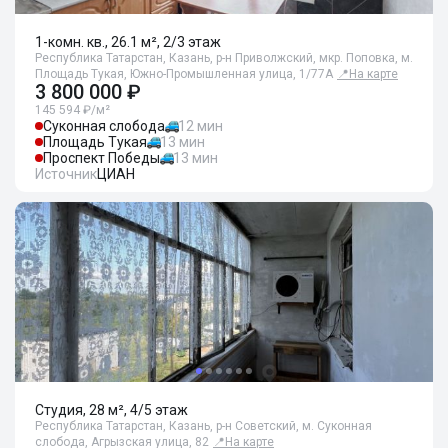
1-комн. кв., 26.1 м², 2/3 этаж
Республика Татарстан, Казань, р-н Приволжский, мкр. Поповка, м.
Площадь Тукая, Южно-Промышленная улица, 1/77А
📍
На карте
3 800 000 ₽
145 594 ₽/м²
Суконная слобода
12 мин
Площадь Тукая
13 мин
Проспект Победы
13 мин
Источник
ЦИАН
Студия, 28 м², 4/5 этаж
Республика Татарстан, Казань, р-н Советский, м. Суконная
слобода, Агрызская улица, 82
📍
На карте