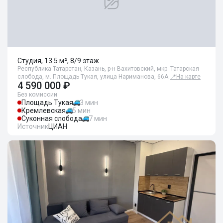
Студия, 13.5 м², 8/9 этаж
Республика Татарстан, Казань, р-н Вахитовский, мкр. Татарская
слобода, м. Площадь Тукая, улица Нариманова, 66А
📍
На карте
4 590 000 ₽
Без комиссии
Площадь Тукая
3 мин
Кремлевская
5 мин
Суконная слобода
7 мин
Источник
ЦИАН