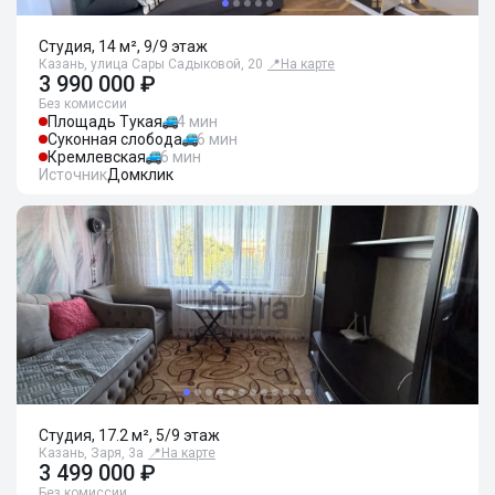
Студия, 14 м², 9/9 этаж
Казань, улица Сары Садыковой, 20
📍
На карте
3 990 000 ₽
Без комиссии
Площадь Тукая
4 мин
Суконная слобода
6 мин
Кремлевская
6 мин
Источник
Домклик
Студия, 17.2 м², 5/9 этаж
Казань, Заря, 3а
📍
На карте
3 499 000 ₽
Без комиссии