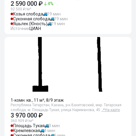
2 590 000 ₽
4
%
92 500 ₽/м²
Козья слобода
19 мин
Суконная слобода
19 мин
Яшьлек (Юность)
19 мин
Источник
ЦИАН
1-комн. кв., 11 м², 8/9 этаж
Республика Татарстан, Казань, р-н Вахитовский, мкр. Татарская
слобода, м. Площадь Тукая, улица Нариманова, 45
📍
На карте
3 970 000 ₽
360 909 ₽/м²
Площадь Тукая
3 мин
Кремлевская
4 мин
Суконная слобода
6 мин