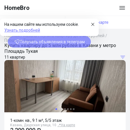
HomeBro
Фильтры
На карте
На нашем сайте мы используем cookie.
Узнать подробней
Главная
/
Казань
/
Купить квартиру до 5 млн рублей
/
Площадь Тукая
Получать объявления в телеграм
Купить квартиру до 5 млн рублей в Казани у метро
Площадь Тукая
11 квартир
1-комн. кв., 9.1 м², 5/5 этаж
Казань, Даурская улица, 10
📍
На карте