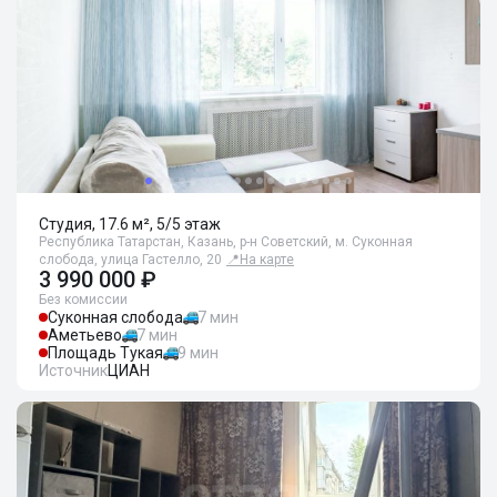
Студия, 17.6 м², 5/5 этаж
Республика Татарстан, Казань, р-н Советский, м. Суконная
слобода, улица Гастелло, 20
📍
На карте
3 990 000 ₽
Без комиссии
Суконная слобода
7 мин
Аметьево
7 мин
Площадь Тукая
9 мин
Источник
ЦИАН