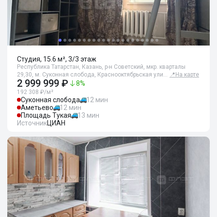
Студия, 15.6 м², 3/3 этаж
Республика Татарстан, Казань, р-н Советский, мкр. кварталы
29,30, м. Суконная слобода, Краснооктябрьская ули…
📍
На карте
2 999 999 ₽
8
%
192 308 ₽/м²
Суконная слобода
12 мин
Аметьево
12 мин
Площадь Тукая
13 мин
Источник
ЦИАН