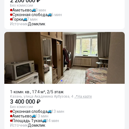
2 200 000 ₽
Без комиссии
Аметьево
3 мин
Суконная слобода
6 мин
Горки
7 мин
Источник
Домклик
1-комн. кв., 17.4 м², 2/5 этаж
Казань, улица Академика Арбузова, 4
📍
На карте
3 400 000 ₽
Без комиссии
Суконная слобода
13 мин
Аметьево
13 мин
Площадь Тукая
14 мин
Источник
Домклик