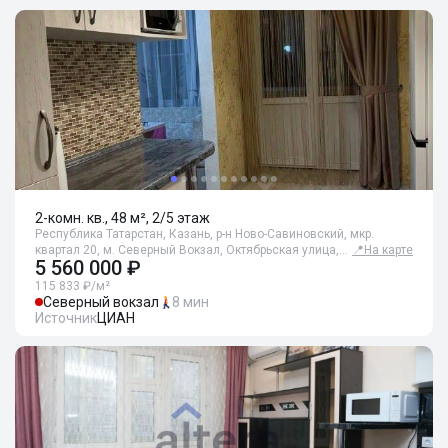
2-комн. кв., 48 м², 2/5 этаж
Республика Татарстан, Казань, р-н Ново-Савиновский, мкр.
квартал 20, м. Северный Вокзал, Октябрьская улица,…
📍
На карте
5 560 000 ₽
115 833 ₽/м²
Северный вокзал
8 мин
Источник
ЦИАН