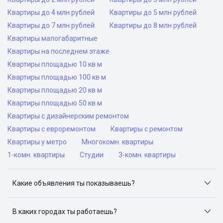
Квартиры до 4 млн рублей
Квартиры до 5 млн рублей
Квартиры до 7 млн рублей
Квартиры до 8 млн рублей
Квартиры малогабаритные
Квартиры на последнем этаже
Квартиры площадью 10 кв м
Квартиры площадью 100 кв м
Квартиры площадью 20 кв м
Квартиры площадью 50 кв м
Квартиры с дизайнерским ремонтом
Квартиры с евроремонтом
Квартиры с ремонтом
Квартиры у метро
Многокомн. квартиры
1-комн. квартиры
Студии
3-комн. квартиры
Какие объявления ты показываешь?
Я отслеживаю объявления на популярных сайтах
объявлений: ЦИАН, Домклик, Яндекс.Недвижимость,
В каких городах ты работаешь?
Авито, Самолет.Плюс.