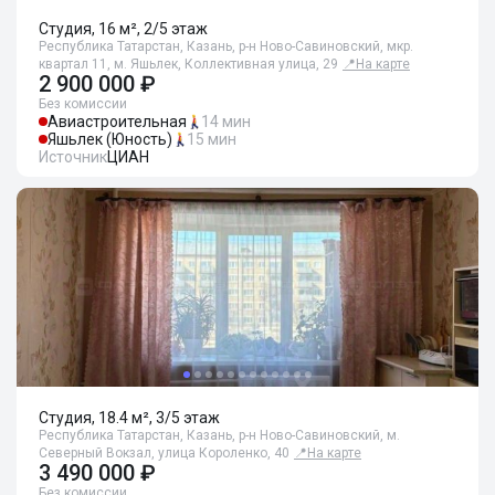
Студия, 16 м², 2/5 этаж
Республика Татарстан, Казань, р-н Ново-Савиновский, мкр.
квартал 11, м. Яшьлек, Коллективная улица, 29
📍
На карте
2 900 000 ₽
Без комиссии
Авиастроительная
14 мин
Яшьлек (Юность)
15 мин
Источник
ЦИАН
Студия, 18.4 м², 3/5 этаж
Республика Татарстан, Казань, р-н Ново-Савиновский, м.
Северный Вокзал, улица Короленко, 40
📍
На карте
3 490 000 ₽
Без комиссии