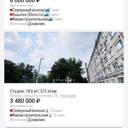
6 000 000 ₽
Без комиссии
Северный вокзал
5 мин
Яшьлек (Юность)
5 мин
Авиастроительная
5 мин
Источник
Домклик
Студия, 18.6 м², 2/5 этаж
Казань, улица Восстания, 24
📍
На карте
3 480 000 ₽
Без комиссии
Северный вокзал
13 мин
Авиастроительная
15 мин
Источник
Домклик