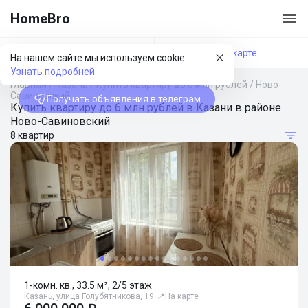
HomeBro
Фильтры
На карте
На нашем сайте мы используем cookie.
Узнать подробней
Главная
/
Казань
/
Купить квартиру до 6 млн рублей
/
Ново-
Савиновский
Получать объявления в телеграм
Купить квартиру до 6 млн рублей в Казани в районе
Ново-Савиновский
8 квартир
1-комн. кв., 33.5 м², 2/5 этаж
Казань, улица Голубятникова, 19
📍
На карте