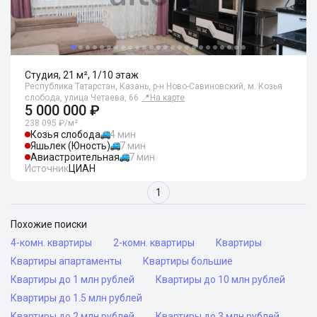
Студия, 21 м², 1/10 этаж
Республика Татарстан, Казань, р-н Ново-Савиновский, м. Козья
слобода, улица Четаева, 66
📍
На карте
5 000 000 ₽
238 095 ₽/м²
Козья слобода
4 мин
Яшьлек (Юность)
7 мин
Авиастроительная
7 мин
Источник
ЦИАН
1
Похожие поиски
4-комн. квартиры
2-комн. квартиры
Квартиры
Квартиры апартаменты
Квартиры большие
Квартиры до 1 млн рублей
Квартиры до 10 млн рублей
Квартиры до 1.5 млн рублей
Квартиры до 2 млн рублей
Квартиры до 3 млн рублей