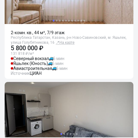
2-комн. кв., 44 м², 7/9 этаж
Республика Татарстан, Казань, р-н Ново-Савиновский, м. Яшьлек,
улица Голубятникова, 16
📍
На карте
5 800 000 ₽
131 818 ₽/м²
Северный вокзал
6 мин
Яшьлек (Юность)
6 мин
Авиастроительная
6 мин
Источник
ЦИАН