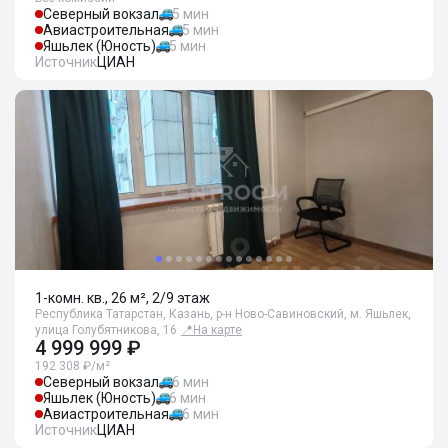
Северный вокзал
5 мин
Авиастроительная
5 мин
Яшьлек (Юность)
5 мин
Источник
ЦИАН
1-комн. кв., 26 м², 2/9 этаж
Республика Татарстан, Казань, р-н Ново-Савиновский, м. Яшьлек,
улица Голубятникова, 16
📍
На карте
4 999 999 ₽
192 308 ₽/м²
Северный вокзал
6 мин
Яшьлек (Юность)
6 мин
Авиастроительная
6 мин
Источник
ЦИАН