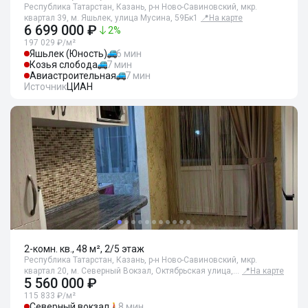
Республика Татарстан, Казань, р-н Ново-Савиновский, мкр.
квартал 39, м. Яшьлек, улица Мусина, 59Бк1
📍
На карте
6 699 000 ₽
2
%
197 029 ₽/м²
Яшьлек (Юность)
6 мин
Козья слобода
7 мин
Авиастроительная
7 мин
Источник
ЦИАН
2-комн. кв., 48 м², 2/5 этаж
Республика Татарстан, Казань, р-н Ново-Савиновский, мкр.
квартал 20, м. Северный Вокзал, Октябрьская улица,…
📍
На карте
5 560 000 ₽
115 833 ₽/м²
Северный вокзал
8 мин