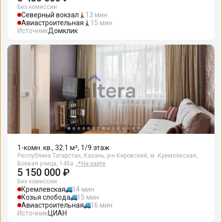
Без комиссии
Северный вокзал
13 мин
Авиастроительная
15 мин
Источник
Домклик
1-комн. кв., 32.1 м², 1/9 этаж
Республика Татарстан, Казань, р-н Кировский, м. Кремлёвская,
Боевая улица, 145а
📍
На карте
5 150 000 ₽
Без комиссии
Кремлевская
14 мин
Козья слобода
15 мин
Авиастроительная
16 мин
Источник
ЦИАН