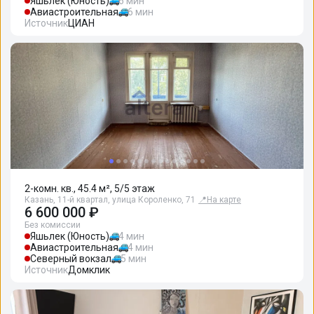
Яшьлек (Юность)
6 мин
Авиастроительная
6 мин
Источник
ЦИАН
2-комн. кв., 45.4 м², 5/5 этаж
Казань, 11-й квартал, улица Короленко, 71
📍
На карте
6 600 000 ₽
Без комиссии
Яшьлек (Юность)
4 мин
Авиастроительная
4 мин
Северный вокзал
5 мин
Источник
Домклик