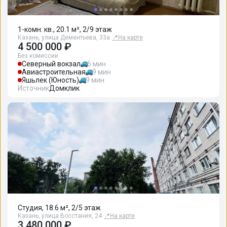
1-комн. кв., 20.1 м², 2/9 этаж
Казань, улица Дементьева, 33а
📍
На карте
4 500 000 ₽
Без комиссии
Северный вокзал
6 мин
Авиастроительная
9 мин
Яшьлек (Юность)
9 мин
Источник
Домклик
Студия, 18.6 м², 2/5 этаж
Казань, улица Восстания, 24
📍
На карте
3 480 000 ₽