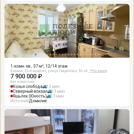
1-комн. кв., 37 м², 12/14 этаж
Казань, 26-й квартал, улица Гаврилова, 56 к5
📍
На карте
7 900 000 ₽
Без комиссии
Козья слобода
13 мин
Северный вокзал
13 мин
Яшьлек (Юность)
13 мин
Источник
Домклик