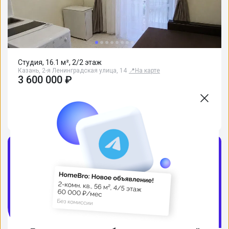
Студия, 16.1 м², 2/2 этаж
Казань, 2-я Ленинградская улица, 14
📍
На карте
3 600 000 ₽
Без комиссии
Северный вокзал
5 мин
Авиастроительная
8 мин
Яшьлек (Юность)
8 мин
Источник
Домклик