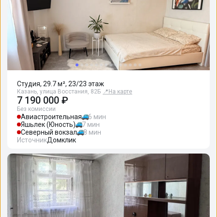
Студия, 29.7 м², 23/23 этаж
Казань, улица Восстания, 82Б
📍
На карте
7 190 000 ₽
Без комиссии
Авиастроительная
6 мин
Яшьлек (Юность)
7 мин
Северный вокзал
8 мин
Источник
Домклик