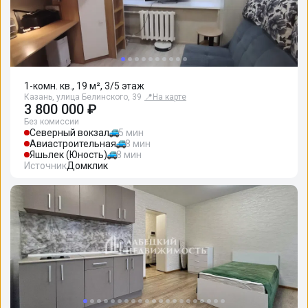
1-комн. кв., 19 м², 3/5 этаж
Казань, улица Белинского, 39
📍
На карте
3 800 000 ₽
Без комиссии
Северный вокзал
5 мин
Авиастроительная
8 мин
Яшьлек (Юность)
8 мин
Источник
Домклик