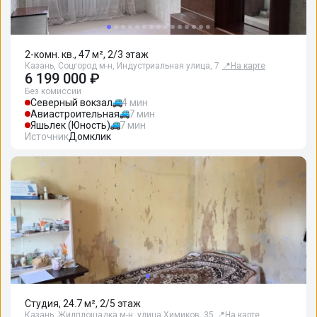
2-комн. кв., 47 м², 2/3 этаж
Казань, Соцгород м-н, Индустриальная улица, 7
📍
На карте
6 199 000 ₽
Без комиссии
Северный вокзал
4 мин
Авиастроительная
7 мин
Яшьлек (Юность)
7 мин
Источник
Домклик
Студия, 24.7 м², 2/5 этаж
Казань, Жилплощадка м-н, улица Химиков, 35
📍
На карте