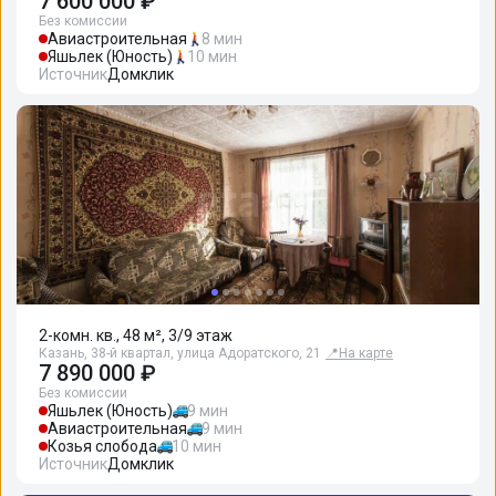
7 600 000 ₽
Без комиссии
Авиастроительная
8 мин
Яшьлек (Юность)
10 мин
Источник
Домклик
2-комн. кв., 48 м², 3/9 этаж
Казань, 38-й квартал, улица Адоратского, 21
📍
На карте
7 890 000 ₽
Без комиссии
Яшьлек (Юность)
9 мин
Авиастроительная
9 мин
Козья слобода
10 мин
Источник
Домклик