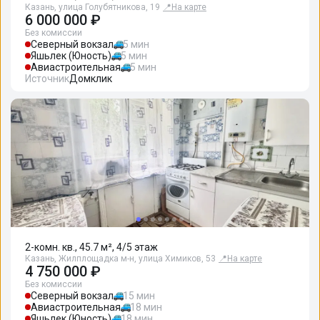
Казань, улица Голубятникова, 19
📍
На карте
6 000 000 ₽
Без комиссии
Северный вокзал
5 мин
Яшьлек (Юность)
5 мин
Авиастроительная
5 мин
Источник
Домклик
2-комн. кв., 45.7 м², 4/5 этаж
Казань, Жилплощадка м-н, улица Химиков, 53
📍
На карте
4 750 000 ₽
Без комиссии
Северный вокзал
15 мин
Авиастроительная
18 мин
Яшьлек (Юность)
18 мин