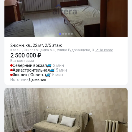
2-комн. кв., 22 м², 2/5 этаж
Казань, Жилплощадка м-н, улица Гудованцева, 3
📍
На карте
2 500 000 ₽
Без комиссии
Северный вокзал
12 мин
Авиастроительная
15 мин
Яшьлек (Юность)
15 мин
Источник
Домклик