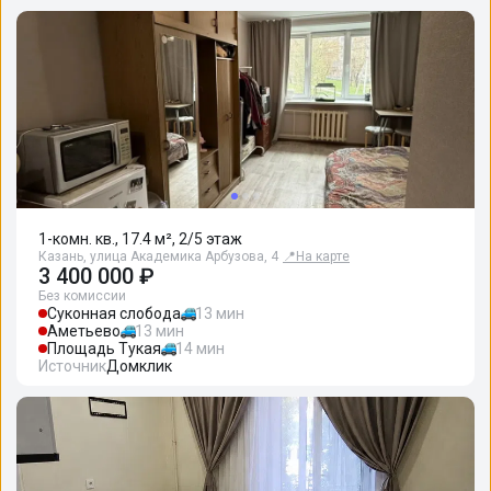
1-комн. кв., 17.4 м², 2/5 этаж
Казань, улица Академика Арбузова, 4
📍
На карте
3 400 000 ₽
Без комиссии
Суконная слобода
13 мин
Аметьево
13 мин
Площадь Тукая
14 мин
Источник
Домклик