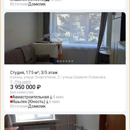
Источник
Домклик
Студия, 17.5 м², 3/5 этаж
Казань, улица Энергетиков, 2 / улица Шамиля Усманова,
3
📍
На карте
3 950 000 ₽
Без комиссии
Авиастроительная
4 мин
Яшьлек (Юность)
6 мин
Источник
Домклик