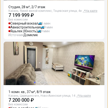
Студия, 28 м², 2/7 этаж
Казань, Яркий жилой комплекс, Тэцевская улица, 4е
📍
На карте
7 199 999 ₽
Без комиссии
Северный вокзал
6 мин
Авиастроительная
9 мин
Яшьлек (Юность)
9 мин
Источник
Домклик
1-комн. кв., 37 м², 8/9 этаж
Казань, Царицыно м-н, Ново-Азинская улица, 14
📍
На карте
7 200 000 ₽
Без комиссии