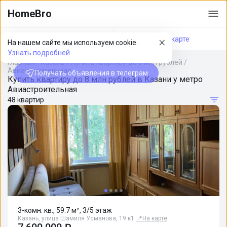
HomeBro
Фильтры
На карте
На нашем сайте мы используем cookie.
Узнать подробней
Главная
/
Казань
/
Купить квартиру до 8 млн рублей
/
Авиастроительная
Получать объявления в телеграм
Купить квартиру до 8 млн рублей в Казани у метро
Авиастроительная
48 квартир
3-комн. кв., 59.7 м², 3/5 этаж
Казань, улица Шамиля Усманова, 19 к1
📍
На карте