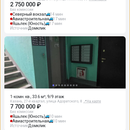
2 750 000 ₽
Без комиссии
Северный вокзал
14 мин
Авиастроительная
17 мин
Яшьлек (Юность)
17 мин
Источник
Домклик
1-комн. кв., 33.6 м², 9/9 этаж
Казань, 27-й квартал, улица Адоратского, 8
📍
На карте
7 700 000 ₽
Без комиссии
Яшьлек (Юность)
10 мин
Авиастроительная
10 мин
Источник
Домклик