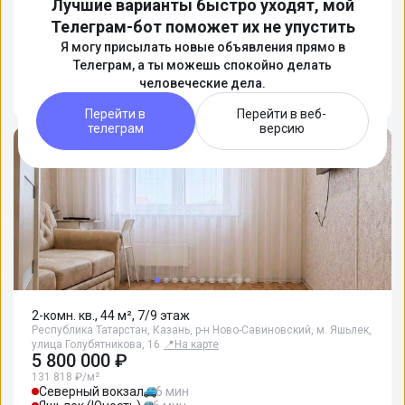
Лучшие варианты быстро уходят, мой
Вооруженные технологиями спецы
Телеграм-бот поможет их не упустить
найдут вам жилье лучше риэлторов
Я могу присылать новые объявления прямо в
Телеграм, а ты можешь спокойно делать
человеческие дела.
Подробнее
Перейти в
Перейти в веб-
телеграм
версию
2-комн. кв., 44 м², 7/9 этаж
Республика Татарстан, Казань, р-н Ново-Савиновский, м. Яшьлек,
улица Голубятникова, 16
📍
На карте
5 800 000 ₽
131 818 ₽/м²
Северный вокзал
6 мин