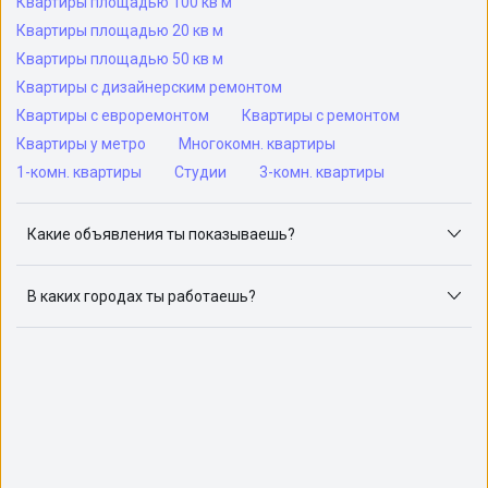
Квартиры площадью 100 кв м
Квартиры площадью 20 кв м
Квартиры площадью 50 кв м
Квартиры с дизайнерским ремонтом
Квартиры с евроремонтом
Квартиры с ремонтом
Квартиры у метро
Многокомн. квартиры
1-комн. квартиры
Студии
3-комн. квартиры
Какие объявления ты показываешь?
Я отслеживаю объявления на популярных сайтах
объявлений: ЦИАН, Домклик, Яндекс.Недвижимость,
В каких городах ты работаешь?
Авито, Самолет.Плюс.
Поиск жилья доступен в следующих городах: Москва,
Санкт-Петербург, Архангельск, Сочи, Волгоград,
Воронеж, Екатеринбург, Казань, Краснодар, Красноярск,
Нижний Новгород, Новосибирск, Омск, Пермь, Ростов-
на-Дону, Самара, Уфа и Челябинск.