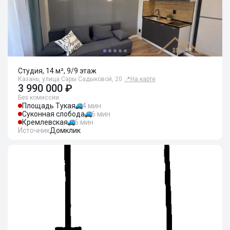
Студия, 14 м², 9/9 этаж
Казань, улица Сары Садыковой, 20
📍
На карте
3 990 000 ₽
Без комиссии
Площадь Тукая
4 мин
Суконная слобода
6 мин
Кремлевская
6 мин
Источник
Домклик