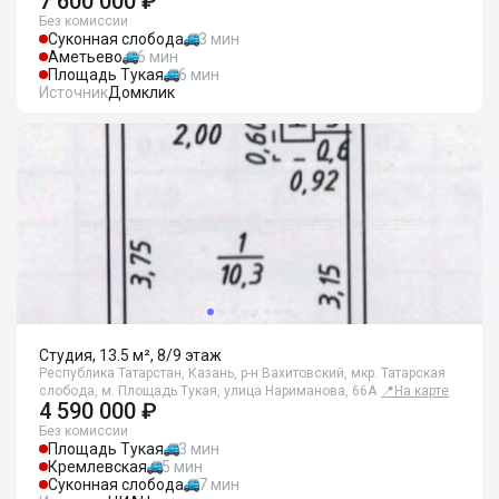
7 600 000 ₽
Без комиссии
Суконная слобода
3 мин
Аметьево
6 мин
Площадь Тукая
6 мин
Источник
Домклик
Студия, 13.5 м², 8/9 этаж
Республика Татарстан, Казань, р-н Вахитовский, мкр. Татарская
слобода, м. Площадь Тукая, улица Нариманова, 66А
📍
На карте
4 590 000 ₽
Без комиссии
Площадь Тукая
3 мин
Кремлевская
5 мин
Суконная слобода
7 мин