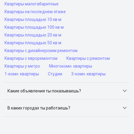
Квартиры малогабаритные
Квартиры на последнем этаже
Квартиры площадью 10 кв м
Квартиры площадью 100 кв м
Квартиры площадью 20 кв м
Квартиры площадью 50 кв м
Квартиры с дизайнерским ремонтом
Квартиры с евроремонтом
Квартиры с ремонтом
Квартиры у метро
Многокомн. квартиры
1-комн. квартиры
Студии
3-комн. квартиры
Какие объявления ты показываешь?
Я отслеживаю объявления на популярных сайтах
объявлений: ЦИАН, Домклик, Яндекс.Недвижимость,
В каких городах ты работаешь?
Авито, Самолет.Плюс.
Поиск жилья доступен в следующих городах: Москва,
Санкт-Петербург, Архангельск, Сочи, Волгоград,
Воронеж, Екатеринбург, Казань, Краснодар, Красноярск,
Нижний Новгород, Новосибирск, Омск, Пермь, Ростов-