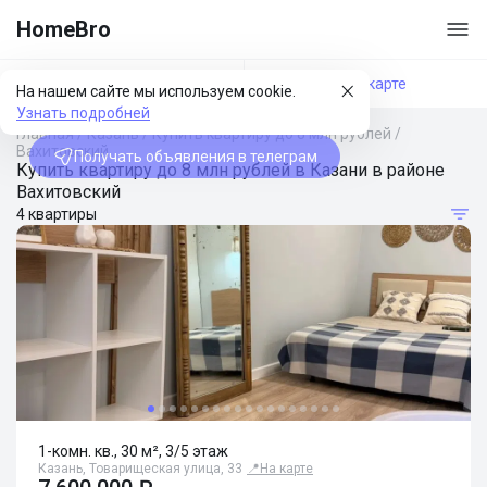
HomeBro
Фильтры
На карте
На нашем сайте мы используем cookie.
Узнать подробней
Главная
/
Казань
/
Купить квартиру до 8 млн рублей
/
Вахитовский
Получать объявления в телеграм
Купить квартиру до 8 млн рублей в Казани в районе
Вахитовский
4 квартиры
1-комн. кв., 30 м², 3/5 этаж
Казань, Товарищеская улица, 33
📍
На карте