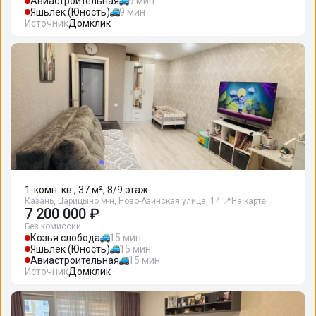
Авиастроительная
9 мин
Яшьлек (Юность)
9 мин
Источник
Домклик
1-комн. кв., 37 м², 8/9 этаж
Казань, Царицыно м-н, Ново-Азинская улица, 14
📍
На карте
7 200 000 ₽
Без комиссии
Козья слобода
15 мин
Яшьлек (Юность)
15 мин
Авиастроительная
15 мин
Источник
Домклик