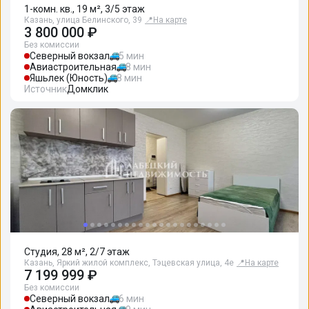
1-комн. кв., 19 м², 3/5 этаж
Казань, улица Белинского, 39
📍
На карте
3 800 000 ₽
Без комиссии
Северный вокзал
5 мин
Авиастроительная
8 мин
Яшьлек (Юность)
8 мин
Источник
Домклик
Студия, 28 м², 2/7 этаж
Казань, Яркий жилой комплекс, Тэцевская улица, 4е
📍
На карте
7 199 999 ₽
Без комиссии
Северный вокзал
6 мин