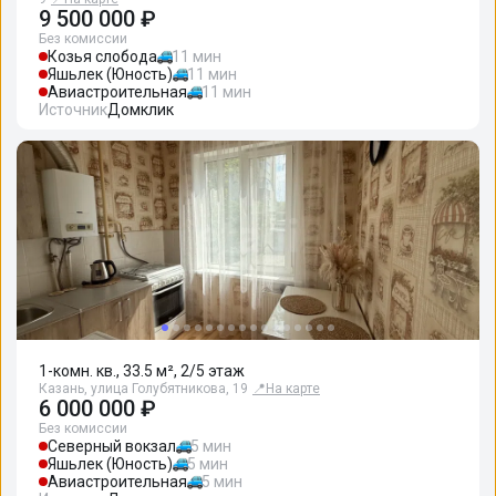
9 500 000 ₽
Без комиссии
Козья слобода
11 мин
Яшьлек (Юность)
11 мин
Авиастроительная
11 мин
Источник
Домклик
1-комн. кв., 33.5 м², 2/5 этаж
Казань, улица Голубятникова, 19
📍
На карте
6 000 000 ₽
Без комиссии
Северный вокзал
5 мин
Яшьлек (Юность)
5 мин
Авиастроительная
5 мин