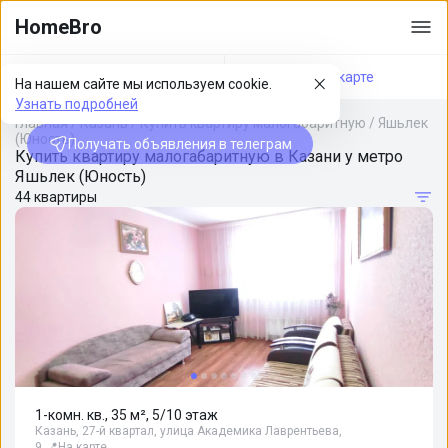
HomeBro
Фильтры
На карте
На нашем сайте мы используем cookie.
Узнать подробней
Главная
/
Казань
/
Купить квартиру малогабаритную
/
Яшьлек
(Юность)
Получать объявления в телеграм
Купить квартиру малогабаритную в Казани у метро
Яшьлек (Юность)
44 квартиры
1-комн. кв., 35 м², 5/10 этаж
Казань, 27-й квартал, улица Академика Лаврентьева,
9
📍
На карте