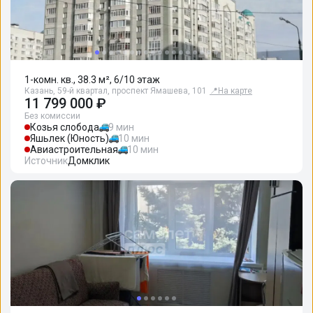
1-комн. кв., 38.3 м², 6/10 этаж
Казань, 59-й квартал, проспект Ямашева, 101
📍
На карте
11 799 000 ₽
Без комиссии
Козья слобода
9 мин
Яшьлек (Юность)
10 мин
Авиастроительная
10 мин
Источник
Домклик