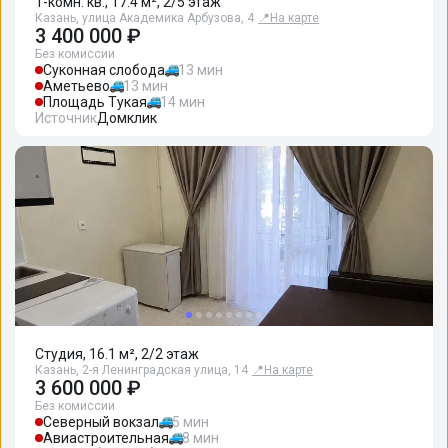
1-комн. кв., 17.4 м², 2/5 этаж
Казань, улица Академика Арбузова, 4
📍
На карте
3 400 000 ₽
Без комиссии
Суконная слобода
13 мин
Аметьево
13 мин
Площадь Тукая
14 мин
Источник
Домклик
Студия, 16.1 м², 2/2 этаж
Казань, 2-я Ленинградская улица, 14
📍
На карте
3 600 000 ₽
Без комиссии
Северный вокзал
5 мин
Авиастроительная
8 мин