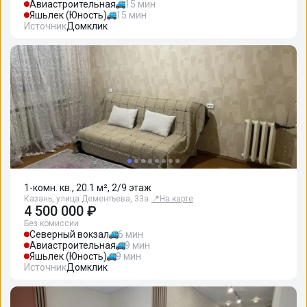
Авиастроительная
15 мин
Яшьлек (Юность)
15 мин
Источник
Домклик
1-комн. кв., 20.1 м², 2/9 этаж
Казань, улица Дементьева, 33а
📍
На карте
4 500 000 ₽
Без комиссии
Северный вокзал
6 мин
Авиастроительная
9 мин
Яшьлек (Юность)
9 мин
Источник
Домклик