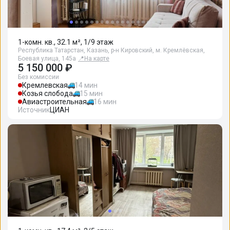
1-комн. кв., 32.1 м², 1/9 этаж
Республика Татарстан, Казань, р-н Кировский, м. Кремлёвская,
Боевая улица, 145а
📍
На карте
5 150 000 ₽
Без комиссии
Кремлевская
14 мин
Козья слобода
15 мин
Авиастроительная
16 мин
Источник
ЦИАН