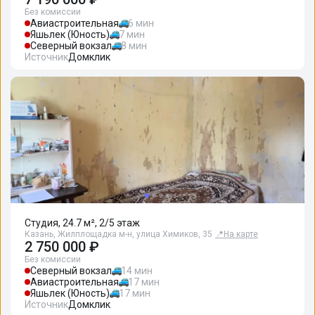
Без комиссии
Авиастроительная
6 мин
Яшьлек (Юность)
7 мин
Северный вокзал
8 мин
Источник
Домклик
Студия, 24.7 м², 2/5 этаж
Казань, Жилплощадка м-н, улица Химиков, 35
📍
На карте
2 750 000 ₽
Без комиссии
Северный вокзал
14 мин
Авиастроительная
17 мин
Яшьлек (Юность)
17 мин
Источник
Домклик