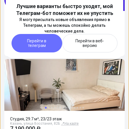
Лучшие варианты быстро уходят, мой
Телеграм-бот поможет их не упустить
Почувствуйте себя в безопасности под
Я могу присылать новые объявления прямо в
Телеграм, а ты можешь спокойно делать
заботой наших специалистов. Рейтинг
человеческие дела.
на Яндексе 5.0
Перейти в
Перейти в веб-
Подробнее
телеграм
версию
Студия, 29.7 м², 23/23 этаж
Казань, улица Восстания, 82Б
📍
На карте
7 190 000 ₽