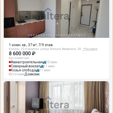
1-комн. кв., 37 м², 7/9 этаж
Казань, 25-й квартал, улица Фатыха Амирхана, 38
📍
На карте
8 600 000 ₽
Без комиссии
Авиастроительная
10 мин
Северный вокзал
11 мин
Козья слобода
11 мин
Источник
Домклик