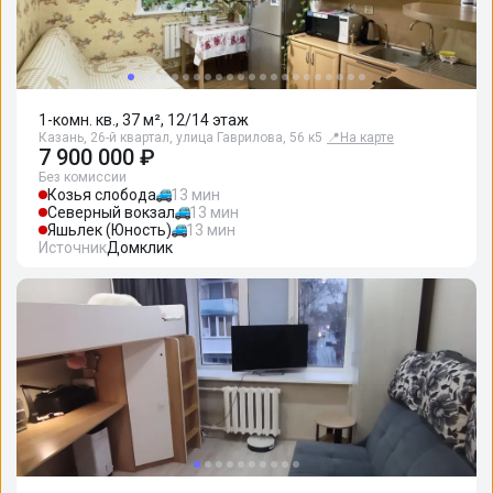
1-комн. кв., 37 м², 12/14 этаж
Казань, 26-й квартал, улица Гаврилова, 56 к5
📍
На карте
7 900 000 ₽
Без комиссии
Козья слобода
13 мин
Северный вокзал
13 мин
Яшьлек (Юность)
13 мин
Источник
Домклик