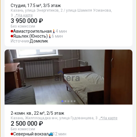
Студия, 17.5 м², 3/5 этаж
Казань, улица Энергетиков, 2 / улица Шамиля Усманова,
3
📍
На карте
3 950 000 ₽
Без комиссии
Авиастроительная
4 мин
Яшьлек (Юность)
6 мин
Источник
Домклик
2-комн. кв., 22 м², 2/5 этаж
Казань, Жилплощадка м-н, улица Гудованцева, 3
📍
На карте
2 500 000 ₽
Без комиссии
Северный вокзал
12 мин