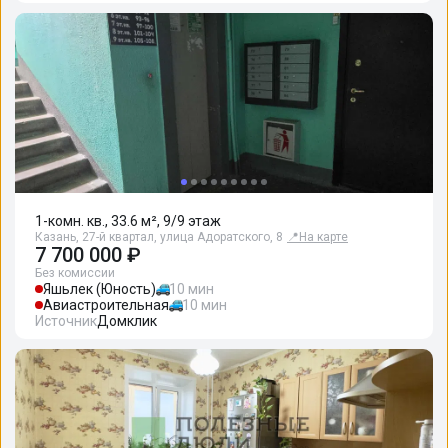
1-комн. кв., 33.6 м², 9/9 этаж
Казань, 27-й квартал, улица Адоратского, 8
📍
На карте
7 700 000 ₽
Без комиссии
Яшьлек (Юность)
10 мин
Авиастроительная
10 мин
Источник
Домклик