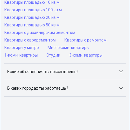
Квартиры площадью 10 кв м
Квартиры площадью 100 кв м
Квартиры площадью 20 кв м
Квартиры площадью 50 кв м
Квартиры с дизайнерским ремонтом
Квартиры с евроремонтом
Квартиры с ремонтом
Квартиры у метро
Многокомн. квартиры
1-комн. квартиры
Студии
3-комн. квартиры
Какие объявления ты показываешь?
Я отслеживаю объявления на популярных сайтах
объявлений: ЦИАН, Домклик, Яндекс.Недвижимость,
В каких городах ты работаешь?
Авито, Самолет.Плюс.
Поиск жилья доступен в следующих городах: Москва,
Санкт-Петербург, Архангельск, Сочи, Волгоград,
Воронеж, Екатеринбург, Казань, Краснодар, Красноярск,
Нижний Новгород, Новосибирск, Омск, Пермь, Ростов-
на-Дону, Самара, Уфа и Челябинск.