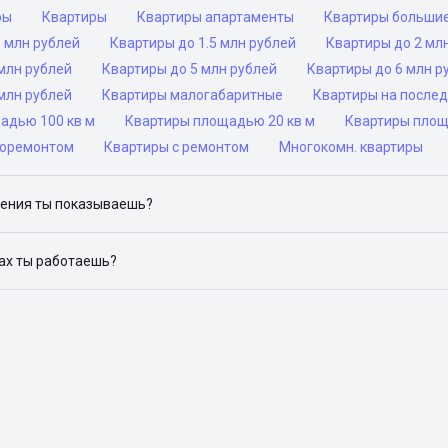
ры
Квартиры
Квартиры апартаменты
Квартиры больши
 млн рублей
Квартиры до 1.5 млн рублей
Квартиры до 2 мл
млн рублей
Квартиры до 5 млн рублей
Квартиры до 6 млн р
млн рублей
Квартиры малогабаритные
Квартиры на после
адью 100 кв м
Квартиры площадью 20 кв м
Квартиры площ
роремонтом
Квартиры с ремонтом
Многокомн. квартиры
ения ты показываешь?
ю объявления на популярных сайтах объявлений: ЦИАН, Домклик, 
дах ты работаешь?
 доступен в следующих городах: Москва, Санкт-Петербург, Архангел
Красноярск, Нижний Новгород, Новосибирск, Омск, Пермь, Ростов-н