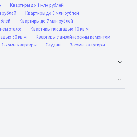
е
Квартиры до 1 млн рублей
н рублей
Квартиры до 3 млн рублей
ублей
Квартиры до 7 млн рублей
днем этаже
Квартиры площадью 10 кв м
адью 50 кв м
Квартиры с дизайнерским ремонтом
1-комн. квартиры
Студии
3-комн. квартиры
Яндекс.Недвижимость, Авито, Самолет.Плюс.
ьск, Сочи, Волгоград, Воронеж, Екатеринбург, Казань,
а-Дону, Самара, Уфа и Челябинск.