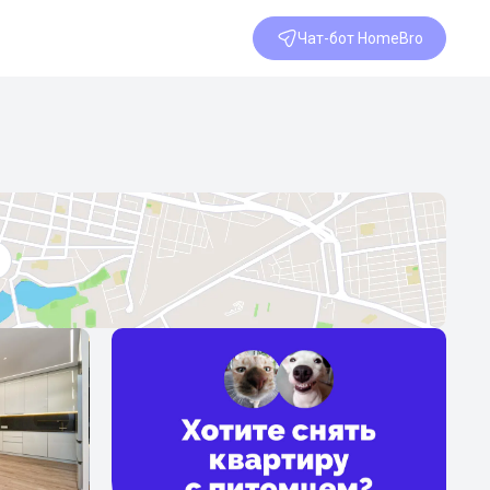
Чат-бот HomeBro