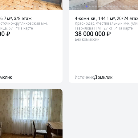
96.7 м², 3/8 этаж
4-комн. кв., 144.1 м², 20/24 эта
сточно-Кругликовский м-н,
Краснодар, Фестивальный м-н, ули
ица, 67
📍
На карте
Гаврилова П.М., 27 к1
📍
На карте
00 ₽
38 000 000 ₽
Без комиссии
мклик
Источник
Домклик