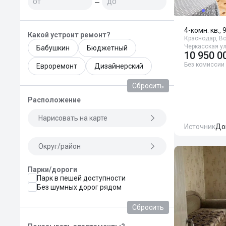
—
4-комн. кв., 
Какой устроит ремонт?
Краснодар, Во
Черкасская ул
Бабушкин
Бюджетный
10 950 0
Без комиссии
Евроремонт
Дизайнерский
Сбросить
Расположение
Нарисовать на карте
Источник
До
Округ/район
Парки/дороги
Парк в пешей доступности
Без шумных дорог рядом
Сбросить