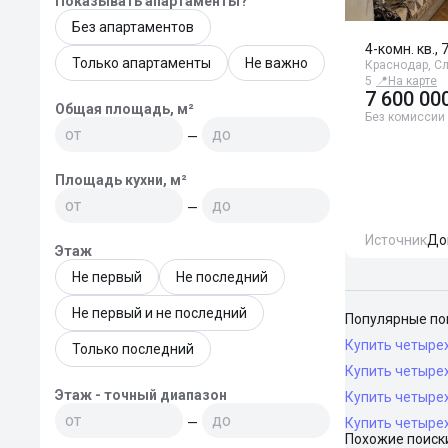
Показывать апартаменты?
Без апартаментов
4-комн. кв., 
Только апартаменты
Не важно
Краснодар, Сл
5
📍
На карте
7 600 00
Общая площадь, м²
Без комиссии
—
Площадь кухни, м²
—
Источник
До
Этаж
Не первый
Не последний
Не первый и не последний
Популярные по
Купить четырех
Только последний
Купить четырех
Этаж - точный диапазон
Купить четыре
—
Купить четыре
Похожие поиск