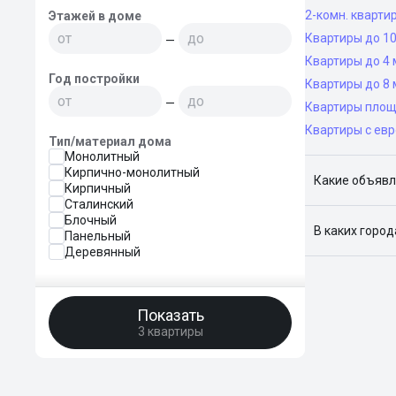
2-комн. кварти
Этажей в доме
Квартиры до 10
—
Квартиры до 4 
Год постройки
Квартиры до 8 
—
Квартиры площ
Квартиры с ев
Тип/материал дома
Монолитный
Кирпично-монолитный
Какие объявл
Кирпичный
Сталинский
Я отслежива
Блочный
В каких горо
Панельный
Деревянный
Поиск жилья
Краснодар, 
Показать
3 квартиры