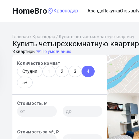
HomeBro
Краснодар
Аренда
Покупка
Отзывы
F
Главная
/
Краснодар
/
Купить четырехкомнатную квартиру
Купить четырехкомнатную квартир
3 квартиры
По умолчанию
Количество комнат
Студия
1
2
3
4
5+
Стоимость, ₽
—
Стоимость за м², ₽