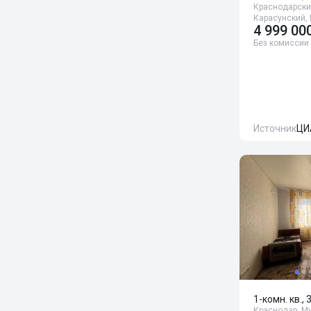
Краснодарский
Карасунский,
4 999 00
Без комиссии
Источник
ЦИ
1-комн. кв., 
Краснодар, Му