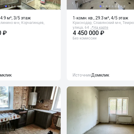
34.9 м², 3/5 этаж
1-комн. кв., 29.3 м², 4/5 этаж
линино м-н, Корчагинцев,
Краснодар, Славянский м-н, Темр
улица, 64
📍
На карте
0 ₽
4 450 000 ₽
Без комиссии
мклик
Источник
Домклик