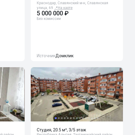
Краснодар, Славянский м-н, Славянская
улица, 69
📍
На карте
5 000 000 ₽
Без комиссии
Источник
Домклик
Студия, 20.5 м², 3/5 этаж
й район,
Республика Адыгея, Тахтамукайский район,