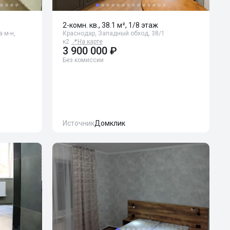
2-комн. кв., 38.1 м², 1/8 этаж
 м-н,
Краснодар, Западный обход, 38/1
к2
📍
На карте
3 900 000 ₽
Без комиссии
Источник
Домклик