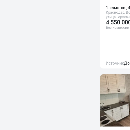
1-комн. кв., 
Краснодар, Во
улица Героев-
4 550 00
Без комиссии
Источник
До