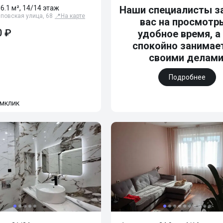
36.1 м², 14/14 этаж
Наши специалисты з
повская улица, 68
📍
На карте
вас на просмотр
0 ₽
удобное время, а
спокойно занимае
своими делами
Подробнее
мклик