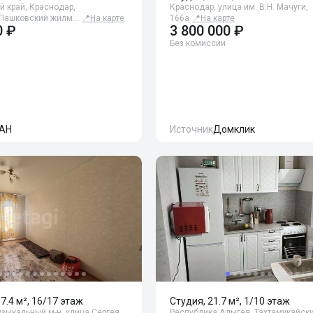
 край, Краснодар,
Краснодар, улица им. В.Н. Мачуги,
 Пашковский жилм…
📍
На карте
166а
📍
На карте
0 ₽
3 800 000 ₽
Без комиссии
АН
Источник
Домклик
37.4 м², 16/17 этаж
Студия, 21.7 м², 1/10 этаж
зыкальный м-н, улица Сергея
Республика Адыгея, Тахтамукайски