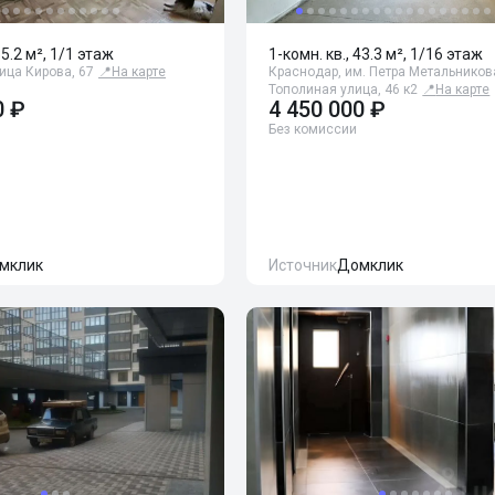
35.2 м², 1/1 этаж
1-комн. кв., 43.3 м², 1/16 этаж
ица Кирова, 67
📍
На карте
Краснодар, им. Петра Метальникова
Тополиная улица, 46 к2
📍
На карте
0 ₽
4 450 000 ₽
Без комиссии
мклик
Источник
Домклик