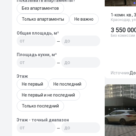
Показывать апартаменты?
Без апартаментов
1-комн. кв., 
Только апартаменты
Не важно
Краснодар, ул
3 550 00
Общая площадь, м²
Без комиссии
—
Площадь кухни, м²
—
Источник
До
Этаж
Не первый
Не последний
Не первый и не последний
Только последний
Этаж - точный диапазон
—