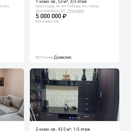
1-комн. кв., 53 м², 3/3 этаж
й м-н,
Краснодар, 40 лет Победы м-н, улица
Достоевского, 81
📍
На карте
5 000 000 ₽
Без комиссии
Источник
Домклик
2-комн. кв., 43.5 м², 1/5 этаж