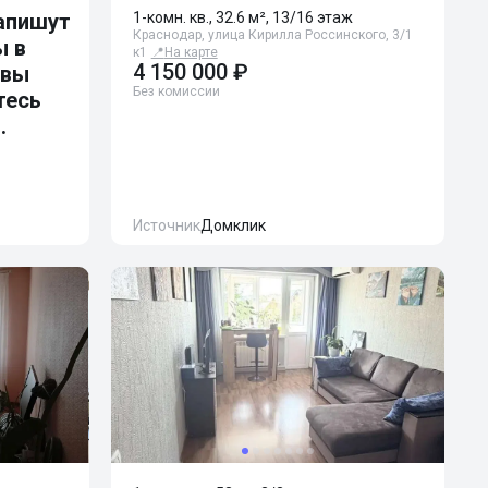
апишут
1-комн. кв., 32.6 м², 13/16 этаж
Краснодар, улица Кирилла Россинского, 3/1
ы в
к1
📍
На карте
4 150 000 ₽
 вы
Без комиссии
тесь
.
Источник
Домклик