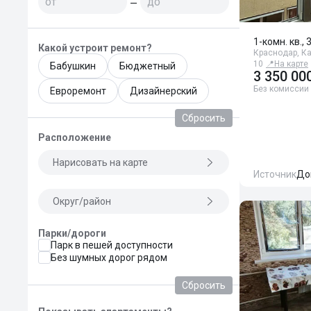
—
1-комн. кв., 
Какой устроит ремонт?
Краснодар, Ка
10
📍
На карте
Бабушкин
Бюджетный
3 350 00
Без комиссии
Евроремонт
Дизайнерский
Сбросить
Расположение
Нарисовать на карте
Источник
До
Округ/район
Парки/дороги
Парк в пешей доступности
Без шумных дорог рядом
Сбросить