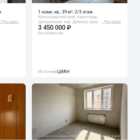
ж
1-комн. кв., 39 м², 2/3 этаж
Краснодарский край, Краснодар,
📍
На карте
Центральный, мкр. Дубинка, прое…
📍
На карте
3 450 000 ₽
Без комиссии
Источник
ЦИАН