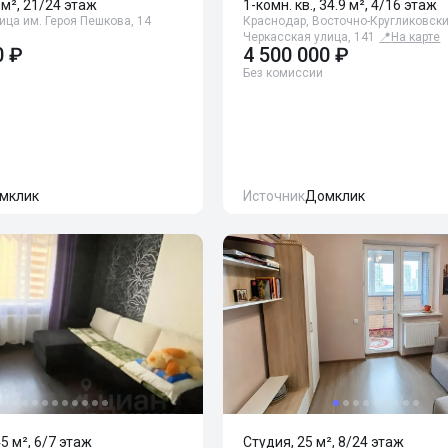
 м², 21/24 этаж
1-комн. кв., 34.9 м², 4/16 этаж
ица им. Героя Пешкова, 14
Краснодар, Восточно-Кругликовски
Черкасская улица, 141
📍
На карте
0 ₽
4 500 000 ₽
Без комиссии
мклик
Источник
Домклик
45 м², 6/7 этаж
Студия, 25 м², 8/24 этаж