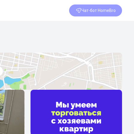
Чат-бот HomeBro