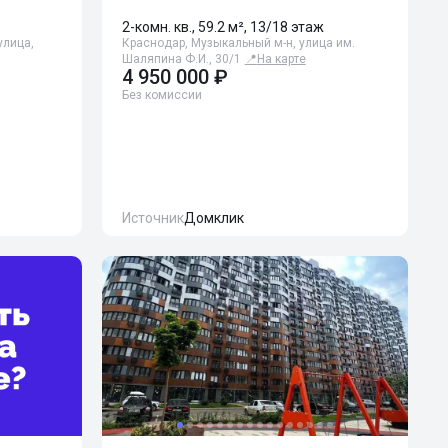
2-комн. кв., 59.2 м², 13/18 этаж
улица,
Краснодар, Музыкальный м-н, улица им.
Шаляпина Ф.И., 30/1
📍
На карте
4 950 000 ₽
Без комиссии
Источник
Домклик