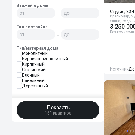
Этажей в доме
Студия, 23.4
—
Краснодар, М
улица, 257/7

3 250 00
Год постройки
Без комиссии
—
Тип/материал дома
Монолитный
Кирпично-монолитный
Кирпичный
Источник
До
Сталинский
Блочный
Панельный
Деревянный
Показать
161 квартира