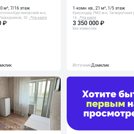
40 м², 7/16 этаж
1-комн. кв., 21 м², 1/5 этаж
сточно-Кругликовский м-н,
Краснодар, РМЗ м-н, Таганрогская 
Разведчиков, 30
📍
На карте
16
📍
На карте
0 ₽
3 350 000 ₽
Без комиссии
мклик
Источник
Домклик