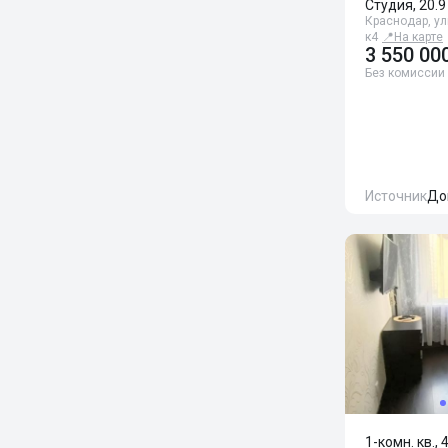
Студия, 20.9
Краснодар, ул
к4
📍
На карте
3 550 00
Без комиссии
Источник
До
1-комн. кв., 