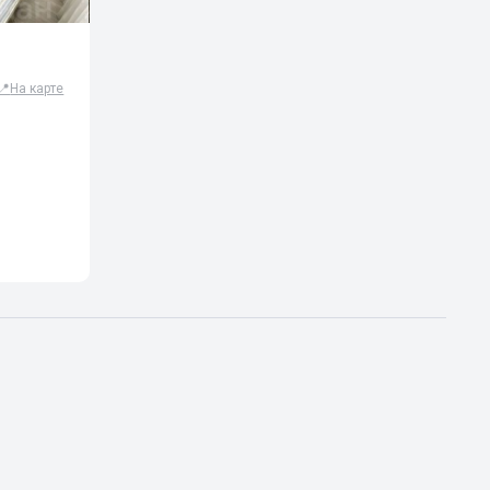
📍
На карте