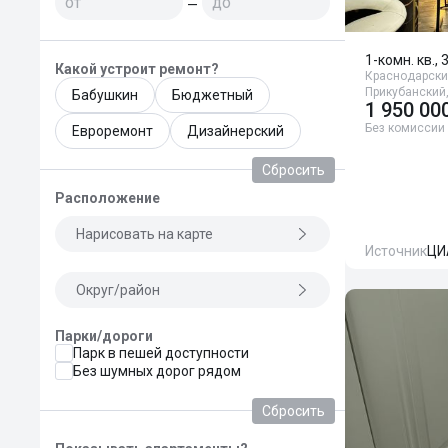
—
1-комн. кв., 
Какой устроит ремонт?
Краснодарский
Прикубанский,
Бабушкин
Бюджетный
1 950 00
Без комиссии
Евроремонт
Дизайнерский
Сбросить
Расположение
Нарисовать на карте
Источник
ЦИ
Округ/район
Парки/дороги
Парк в пешей доступности
Без шумных дорог рядом
Сбросить