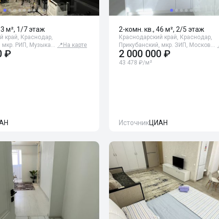
33 м², 1/7 этаж
2-комн. кв., 46 м², 2/5 этаж
 край, Краснодар,
Краснодарский край, Краснодар,
 мкр. РИП, Музыка…
📍
На карте
Прикубанский, мкр. ЗИП, Москов…
0 ₽
2 000 000 ₽
43 478 ₽/м²
АН
Источник
ЦИАН