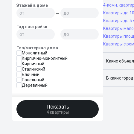
4-комн. кварти
Этажей в доме
Квартиры до 10
—
Квартиры до 5 
Год постройки
Квартиры мало
—
Квартиры площ
Квартиры с ре
Тип/материал дома
Монолитный
Кирпично-монолитный
Какие объявл
Кирпичный
Сталинский
Я отслежива
Блочный
В каких горо
Панельный
Деревянный
Поиск жилья
Краснодар, 
Показать
4 квартиры