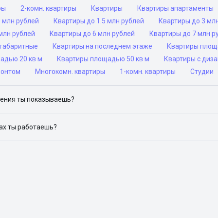
ры
2-комн. квартиры
Квартиры
Квартиры апартаменты
 млн рублей
Квартиры до 1.5 млн рублей
Квартиры до 3 мл
млн рублей
Квартиры до 6 млн рублей
Квартиры до 7 млн р
габаритные
Квартиры на последнем этаже
Квартиры площ
адью 20 кв м
Квартиры площадью 50 кв м
Квартиры с диз
монтом
Многокомн. квартиры
1-комн. квартиры
Студии
ения ты показываешь?
ю объявления на популярных сайтах объявлений: ЦИАН, Домклик, 
дах ты работаешь?
 доступен в следующих городах: Москва, Санкт-Петербург, Архангел
Красноярск, Нижний Новгород, Новосибирск, Омск, Пермь, Ростов-н