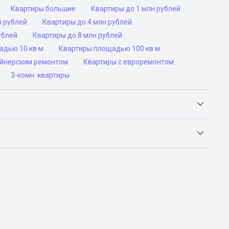
Квартиры большие
Квартиры до 1 млн рублей
н рублей
Квартиры до 4 млн рублей
ублей
Квартиры до 8 млн рублей
адью 10 кв м
Квартиры площадью 100 кв м
айнерским ремонтом
Квартиры с евроремонтом
3-комн. квартиры
Яндекс.Недвижимость, Авито, Самолет.Плюс.
ьск, Сочи, Волгоград, Воронеж, Екатеринбург, Казань,
а-Дону, Самара, Уфа и Челябинск.