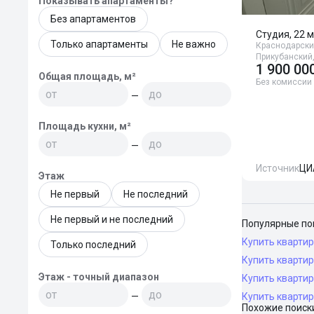
Показывать апартаменты?
Без апартаментов
Студия, 22 м
Только апартаменты
Не важно
Краснодарский
Прикубанский,
1 900 00
Общая площадь, м²
Без комиссии
—
Площадь кухни, м²
—
Источник
ЦИ
Этаж
Не первый
Не последний
Не первый и не последний
Популярные по
Купить квартир
Только последний
Купить квартир
Этаж - точный диапазон
Купить квартир
—
Купить квартир
Похожие поиск