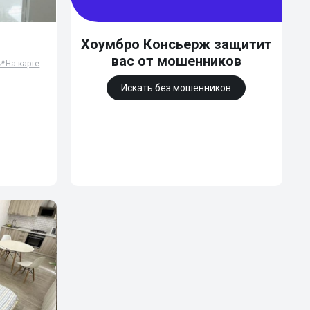
Хоумбро Консьерж защитит
вас от мошенников
📍
На карте
Искать без мошенников