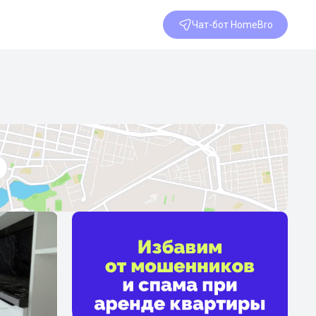
Чат-бот HomeBro