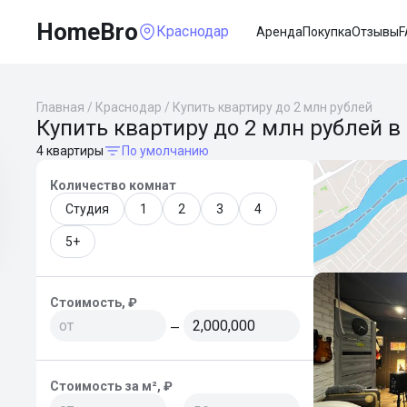
HomeBro
Краснодар
Аренда
Покупка
Отзывы
F
Главная
/
Краснодар
/
Купить квартиру до 2 млн рублей
Купить квартиру до 2 млн рублей в
4 квартиры
По умолчанию
Количество комнат
Студия
1
2
3
4
5+
Стоимость, ₽
—
Стоимость за м², ₽