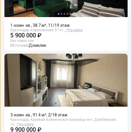
1-комн. кв., 38.7 м², 11/19 этаж
Краснодар, Кореновская, 57 к1
📍
На карте
5 900 000 ₽
Без комиссии
Источник
Домклик
3-комн. кв., 91.4 м², 2/18 этаж
Краснодар, Краевая Клиническая Больница м-н, Домбайская,
12
📍
На карте
9 900 000 ₽