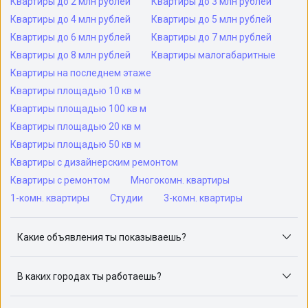
Квартиры до 2 млн рублей
Квартиры до 3 млн рублей
Квартиры до 4 млн рублей
Квартиры до 5 млн рублей
Квартиры до 6 млн рублей
Квартиры до 7 млн рублей
Квартиры до 8 млн рублей
Квартиры малогабаритные
Квартиры на последнем этаже
Квартиры площадью 10 кв м
Квартиры площадью 100 кв м
Квартиры площадью 20 кв м
Квартиры площадью 50 кв м
Квартиры с дизайнерским ремонтом
Квартиры с ремонтом
Многокомн. квартиры
1-комн. квартиры
Студии
3-комн. квартиры
Какие объявления ты показываешь?
Я отслеживаю объявления на популярных сайтах
объявлений: ЦИАН, Домклик, Яндекс.Недвижимость,
В каких городах ты работаешь?
Авито, Самолет.Плюс.
Поиск жилья доступен в следующих городах: Москва,