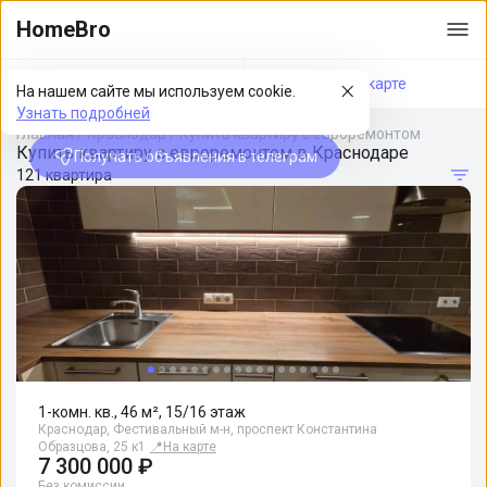
HomeBro
Фильтры
На карте
На нашем сайте мы используем cookie.
Узнать подробней
Главная
/
Краснодар
/
Купить квартиру с евроремонтом
Купить квартиру с евроремонтом в Краснодаре
Получать объявления в телеграм
121 квартира
1-комн. кв., 46 м², 15/16 этаж
Краснодар, Фестивальный м-н, проспект Константина
Образцова, 25 к1
📍
На карте
7 300 000 ₽
Без комиссии