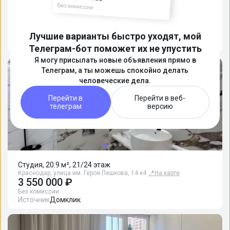
весть процесс поиска жилья и общения
на себя!
Подробнее
Лучшие варианты быстро уходят, мой
Телеграм-бот поможет их не упустить
Я могу присылать новые объявления прямо в
Телеграм, а ты можешь спокойно делать
человеческие дела.
Перейти в
Перейти в веб-
телеграм
версию
Студия, 20.9 м², 21/24 этаж
Краснодар, улица им. Героя Пешкова, 14 к4
📍
На карте
3 550 000 ₽
Без комиссии
Источник
Домклик