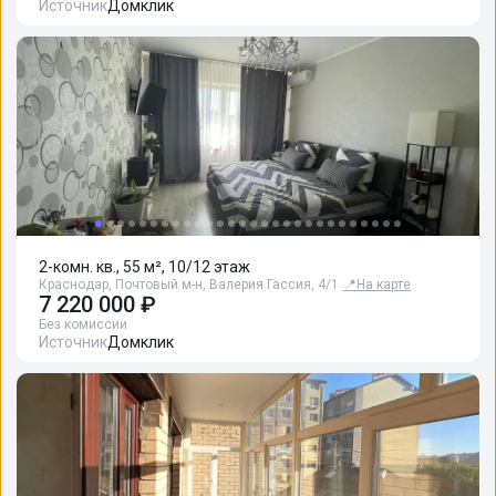
Источник
Домклик
2-комн. кв., 55 м², 10/12 этаж
Краснодар, Почтовый м-н, Валерия Гассия, 4/1
📍
На карте
7 220 000 ₽
Без комиссии
Источник
Домклик