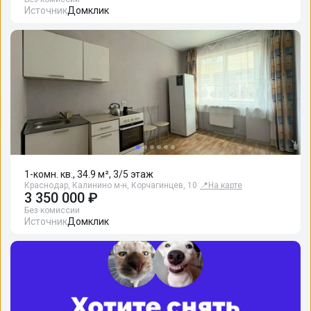
Источник
Домклик
1-комн. кв., 34.9 м², 3/5 этаж
Краснодар, Калинино м-н, Корчагинцев, 10
📍
На карте
3 350 000 ₽
Без комиссии
Источник
Домклик