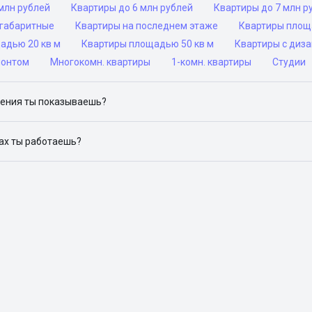
млн рублей
Квартиры до 6 млн рублей
Квартиры до 7 млн р
габаритные
Квартиры на последнем этаже
Квартиры площ
адью 20 кв м
Квартиры площадью 50 кв м
Квартиры с диз
монтом
Многокомн. квартиры
1-комн. квартиры
Студии
ения ты показываешь?
ю объявления на популярных сайтах объявлений: ЦИАН, Домклик, 
дах ты работаешь?
 доступен в следующих городах: Москва, Санкт-Петербург, Архангел
Красноярск, Нижний Новгород, Новосибирск, Омск, Пермь, Ростов-н