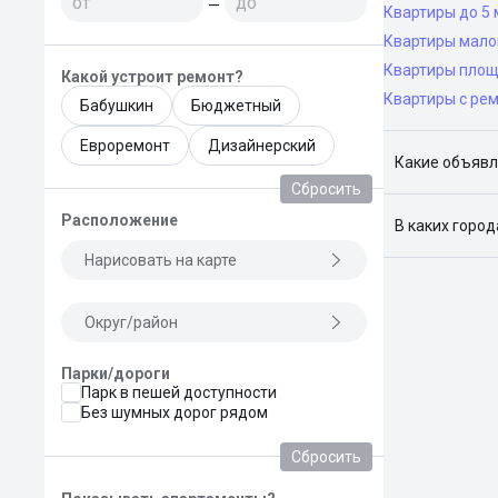
—
Квартиры до 5 
Квартиры мало
Квартиры площ
Какой устроит ремонт?
Квартиры с ре
Бабушкин
Бюджетный
Евроремонт
Дизайнерский
Какие объявл
Сбросить
Я отслежива
Расположение
В каких горо
Нарисовать на карте
Поиск жилья
Краснодар, 
Округ/район
Парки/дороги
Парк в пешей доступности
Без шумных дорог рядом
Сбросить