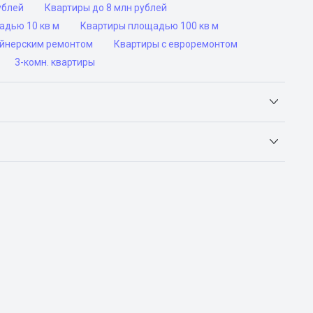
ублей
Квартиры до 8 млн рублей
адью 10 кв м
Квартиры площадью 100 кв м
айнерским ремонтом
Квартиры с евроремонтом
3-комн. квартиры
Яндекс.Недвижимость, Авито, Самолет.Плюс.
ьск, Сочи, Волгоград, Воронеж, Екатеринбург, Казань,
а-Дону, Самара, Уфа и Челябинск.