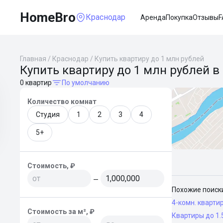
HomeBro
Краснодар
Аренда
Покупка
Отзывы
F
Главная
/
Краснодар
/
Купить квартиру до 1 млн рублей
Купить квартиру до 1 млн рублей в
0 квартир
По умолчанию
Количество комнат
Студия
1
2
3
4
5+
Стоимость, ₽
—
Похожие поиск
4-комн. кварти
Стоимость за м², ₽
Квартиры до 1.