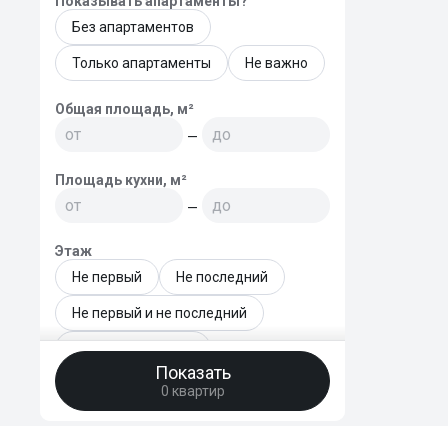
Показывать апартаменты?
Без апартаментов
Только апартаменты
Не важно
Общая площадь, м²
—
Площадь кухни, м²
—
Этаж
Не первый
Не последний
Не первый и не последний
Только последний
Показать
0 квартир
Этаж - точный диапазон
—