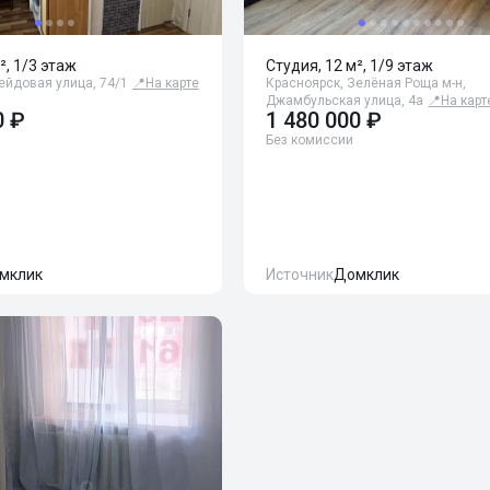
², 1/3 этаж
Студия, 12 м², 1/9 этаж
ейдовая улица, 74/1
📍
На карте
Красноярск, Зелёная Роща м-н,
Джамбульская улица, 4а
📍
На карт
0 ₽
1 480 000 ₽
Без комиссии
мклик
Источник
Домклик