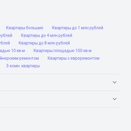
Квартиры большие
Квартиры до 1 млн рублей
рублей
Квартиры до 4 млн рублей
ублей
Квартиры до 8 млн рублей
адью 10 кв м
Квартиры площадью 100 кв м
айнерским ремонтом
Квартиры с евроремонтом
3-комн. квартиры
Яндекс.Недвижимость, Авито, Самолет.Плюс.
ьск, Сочи, Волгоград, Воронеж, Екатеринбург, Казань,
а-Дону, Самара, Уфа и Челябинск.