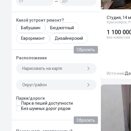
—
Студия, 14 м
Какой устроит ремонт?
Красноярск, Р
Бабушкин
Бюджетный
1 100 00
Без комиссии
Евроремонт
Дизайнерский
Сбросить
Расположение
Нарисовать на карте
Источник
До
Округ/район
Парки/дороги
Парк в пешей доступности
Без шумных дорог рядом
Сбросить