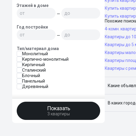
Купить квартир
Этажей в доме
Купить квартир
—
Купить квартир
Похожие поиск
Год постройки
4-комн. кварти
—
Квартиры до 10
Квартиры до 5 
Тип/материал дома
Квартиры мало
Монолитный
Кирпично-монолитный
Квартиры площ
Кирпичный
Квартиры с ре
Сталинский
Блочный
Панельный
Какие объявл
Деревянный
Я отслежива
В каких горо
Показать
3 квартиры
Поиск жилья
Краснодар, 