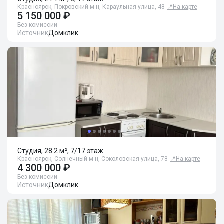
Красноярск, Покровский м-н, Караульная улица, 48
📍
На карте
5 150 000 ₽
Без комиссии
Источник
Домклик
Студия, 28.2 м², 7/17 этаж
Красноярск, Солнечный м-н, Соколовская улица, 78
📍
На карте
4 300 000 ₽
Без комиссии
Источник
Домклик