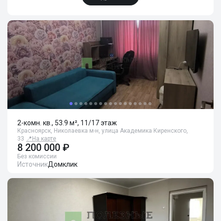
2-комн. кв., 53.9 м², 11/17 этаж
Красноярск, Николаевка м-н, улица Академика Киренского,
33
📍
На карте
8 200 000 ₽
Без комиссии
Источник
Домклик