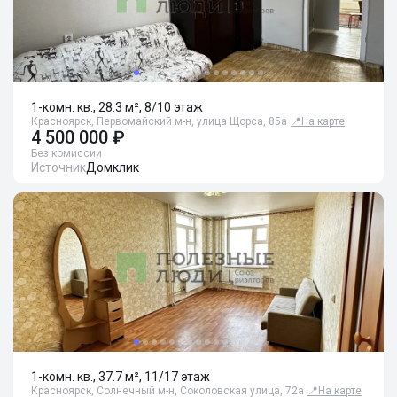
1-комн. кв., 28.3 м², 8/10 этаж
Красноярск, Первомайский м-н, улица Щорса, 85а
📍
На карте
4 500 000 ₽
Без комиссии
Источник
Домклик
1-комн. кв., 37.7 м², 11/17 этаж
Красноярск, Солнечный м-н, Соколовская улица, 72а
📍
На карте