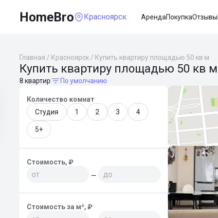
HomeBro
Красноярск
Аренда
Покупка
Отзывы
Главная
/
Красноярск
/
Купить квартиру площадью 50 кв м
Купить квартиру площадью 50 кв м
8 квартир
По умолчанию
Количество комнат
Студия
1
2
3
4
5+
Стоимость, ₽
—
Стоимость за м², ₽