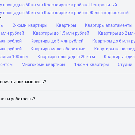
у площадью 50 кв м в Красноярске в районе Центральный
ру площадью 50 кв м в Красноярске в районе Железнодорожный
и
ры
2-комн. квартиры
Квартиры
Квартиры апартаменты
 млн рублей
Квартиры до 1.5 млн рублей
Квартиры до 2 мл
млн рублей
Квартиры до 5 млн рублей
Квартиры до 6 млн р
млн рублей
Квартиры малогабаритные
Квартиры на после
адью 100 кв м
Квартиры площадью 20 кв м
Квартиры с ди
монтом
Многокомн. квартиры
1-комн. квартиры
Студии
ения ты показываешь?
ю объявления на популярных сайтах объявлений: ЦИАН, Домклик, 
дах ты работаешь?
 доступен в следующих городах: Москва, Санкт-Петербург, Архангел
Красноярск, Нижний Новгород, Новосибирск, Омск, Пермь, Ростов-н