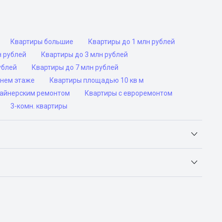
Квартиры большие
Квартиры до 1 млн рублей
н рублей
Квартиры до 3 млн рублей
ублей
Квартиры до 7 млн рублей
днем этаже
Квартиры площадью 10 кв м
зайнерским ремонтом
Квартиры с евроремонтом
3-комн. квартиры
Яндекс.Недвижимость, Авито, Самолет.Плюс.
ьск, Сочи, Волгоград, Воронеж, Екатеринбург, Казань,
а-Дону, Самара, Уфа и Челябинск.