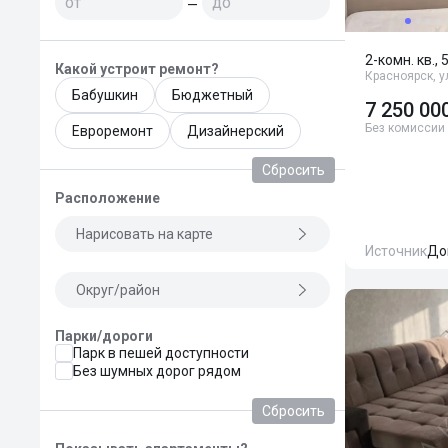
—
2-комн. кв., 
Какой устроит ремонт?
Красноярск, у
Бабушкин
Бюджетный
7 250 00
Без комиссии
Евроремонт
Дизайнерский
Сбросить
Расположение
Нарисовать на карте
Источник
До
Округ/район
Парки/дороги
Парк в пешей доступности
Без шумных дорог рядом
Сбросить