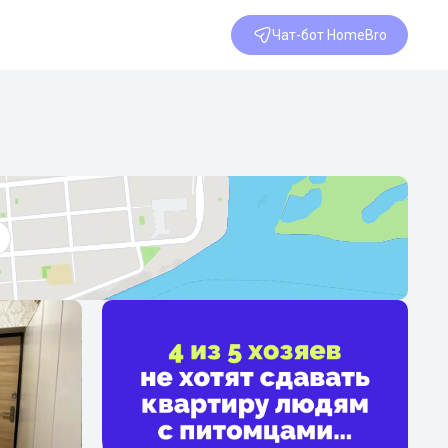
Чат-бот HomeBro