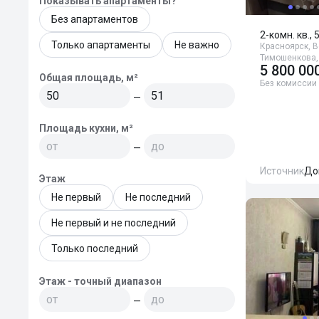
Показывать апартаменты?
Без апартаментов
2-комн. кв., 
Только апартаменты
Не важно
Красноярск, В
Тимошенкова,
5 800 00
Общая площадь, м²
Без комиссии
—
Площадь кухни, м²
—
Источник
До
Этаж
Не первый
Не последний
Не первый и не последний
Только последний
Этаж - точный диапазон
—