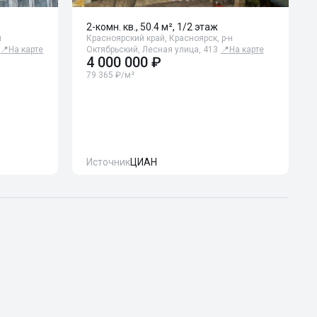
2-комн. кв., 50.4 м², 1/2 этаж
н
Красноярский край, Красноярск, р-н
📍
На карте
Октябрьский, Лесная улица, 413
📍
На карте
4 000 000 ₽
79 365 ₽/м²
Источник
ЦИАН