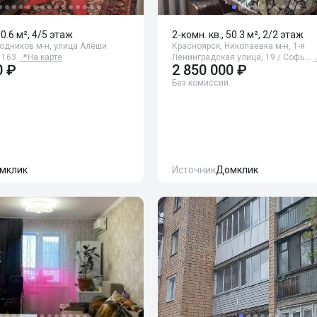
50.6 м², 4/5 этаж
2-комн. кв., 50.3 м², 2/2 этаж
одников м-н, улица Алёши
Красноярск, Николаевка м-н, 1-я
 163
📍
На карте
Ленинградская улица, 19 / Софь…
0 ₽
2 850 000 ₽
Без комиссии
мклик
Источник
Домклик