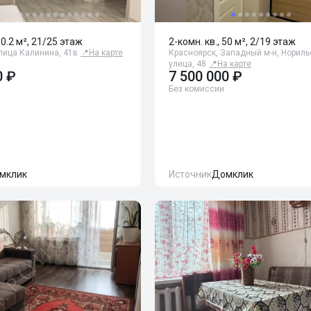
50.2 м², 21/25 этаж
2-комн. кв., 50 м², 2/19 этаж
лица Калинина, 41в
📍
На карте
Красноярск, Западный м-н, Нориль
улица, 48
📍
На карте
0 ₽
7 500 000 ₽
Без комиссии
мклик
Источник
Домклик