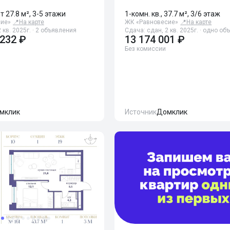
от 27.8 м², 3-5 этажи
1-комн. кв., 37.7 м², 3/6 этаж
сие»
📍
На карте
ЖК «Равновесие»
📍
На карте
 кв. 2025г. · 2 объявления
Сдача: сдан, 2 кв. 2025г. · одно о
 232 ₽
13 174 001 ₽
Без комиссии
мклик
Источник
Домклик