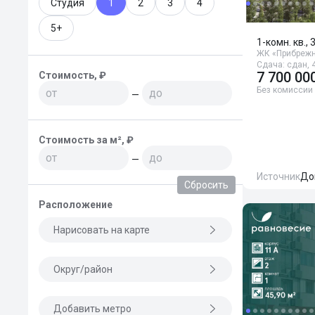
Студия
1
2
3
4
5+
1-комн. кв., 
ЖК «Прибрежн
Сдача: сдан, 4
7 700 00
Стоимость, ₽
Без комиссии
—
Стоимость за м², ₽
—
Источник
До
Сбросить
Расположение
Нарисовать на карте
Округ/район
Добавить метро