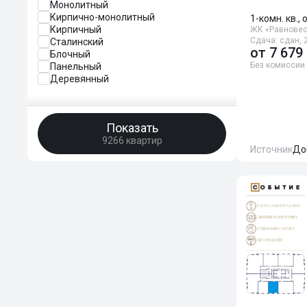
Монолитный
Кирпично-монолитный
1-комн. кв., 
Кирпичный
ЖК «Равнове
Сдача: сдан, 2
Сталинский
от
7 679
Блочный
Без комиссии
Панельный
Деревянный
Показать
9266 квартир
Источник
До