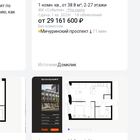
1-комн. кв., от 38.8 м², 2-27 этажи
ят по
ЖК «Событие»
📍
На карте
ию, как
Сдача: 1 кв. 2029г. · 18 объявлений
от
29 161 600 ₽
Без комиссии
Мичуринский проспект
11 мин
Источник
Домклик