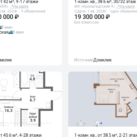
от 42 м², 9-17 этажи
1-комн. кв., 38.6 м², 30/32 этаж
IVER»
📍
На карте
ЖК «Кронштадтский 9»
📍
На карте
 кв. 2024г. · 9 объявлений
Сдача: 1 кв. 2028г. · одно объявле
0 000 ₽
19 300 000 ₽
Без комиссии
8 мин
ская
9 мин
мклик
Источник
Домклик
от 45.6 м², 4-28 этажи
1-комн. кв., от 38.5 м², 2-21 эт