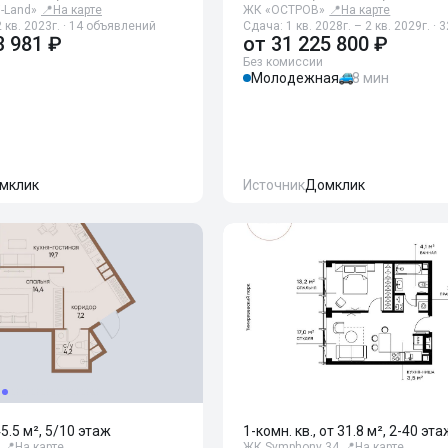
i-Land»
📍
На карте
ЖК «ОСТРОВ»
📍
На карте
 кв. 2023г. · 14 объявлений
Сдача: 1 кв. 2028г. – 2 кв. 2029г. ·
3 981 ₽
от
31 225 800 ₽
Без комиссии
Молодежная
8 мин
мклик
Источник
Домклик
45.5 м², 5/10 этаж
1-комн. кв., от 31.8 м², 2-40 эт
📍
На карте
ЖК Symphony 34
📍
На карте