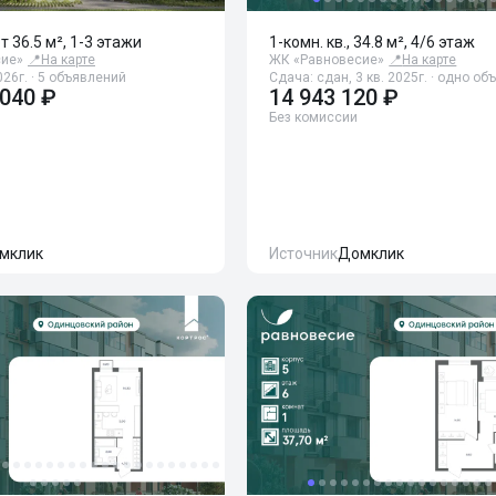
от 36.5 м², 1-3 этажи
1-комн. кв., 34.8 м², 4/6 этаж
сие»
📍
На карте
ЖК «Равновесие»
📍
На карте
026г. · 5 объявлений
Сдача: сдан, 3 кв. 2025г. · одно о
 040 ₽
14 943 120 ₽
Без комиссии
мклик
Источник
Домклик