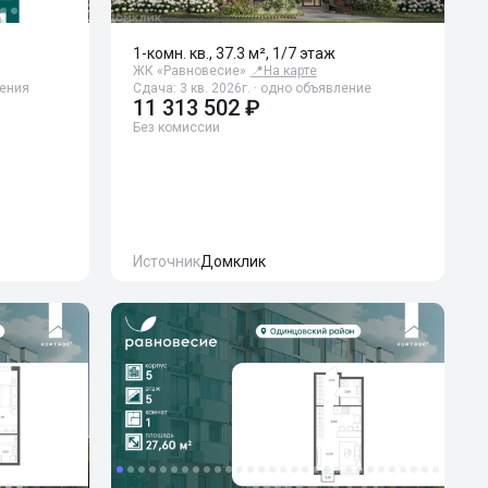
1-комн. кв., 37.3 м², 1/7 этаж
ЖК «Равновесие»
📍
На карте
ления
Сдача: 3 кв. 2026г. · одно объявление
11 313 502 ₽
Без комиссии
Источник
Домклик