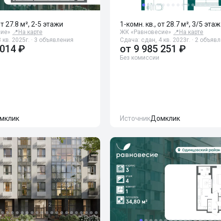
от 27.8 м², 2-5 этажи
1-комн. кв., от 28.7 м², 3/5 этаж
сие»
📍
На карте
ЖК «Равновесие»
📍
На карте
 кв. 2025г. · 3 объявления
Сдача: сдан, 4 кв. 2023г. · 2 объяв
 014 ₽
от
9 985 251 ₽
Без комиссии
мклик
Источник
Домклик