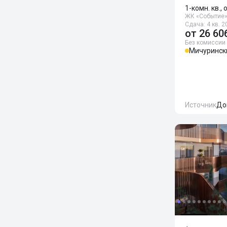
1-комн. кв., 
ЖК «Событие
Сдача: 4 кв. 2
от
26 60
Без комиссии
Мичуринск
Источник
До