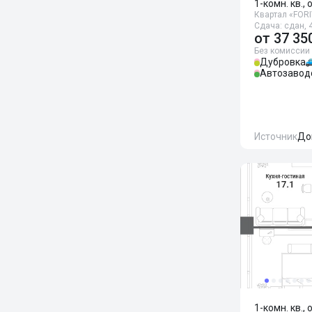
1-комн. кв., 
Квартал «FOR
Сдача: сдан, 4
от
37 35
Без комиссии
Дубровка
Автозавод
Источник
До
1-комн. кв., 