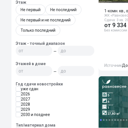
Этаж
Не первый
Не последний
1-комн. кв., 
ЖК «Равнове
Не первый и не последний
Сдача: 3 кв. 2
от
9 334
Только последний
Без комиссии
Этаж - точный диапазон
—
Этажей в доме
Источник
До
—
Год сдачи новостройки
уже сдан
2026
2027
2028
2029
2030 и позднее
Тип/материал дома