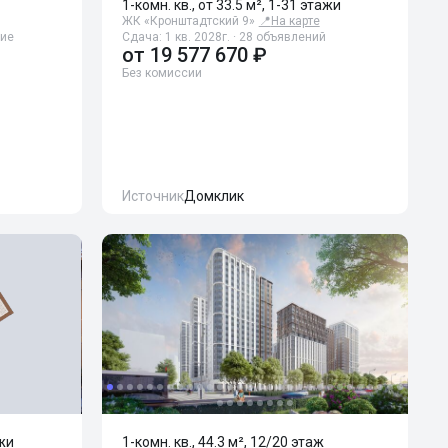
1-комн. кв., от 33.5 м², 1-31 этажи
ЖК «Кронштадтский 9»
📍
На карте
ние
Сдача: 1 кв. 2028г. · 28 объявлений
от
19 577 670 ₽
Без комиссии
Источник
Домклик
ажи
1-комн. кв., 44.3 м², 12/20 этаж