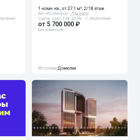
1-комн. кв., от 27.1 м², 2/18 этаж
ЖК «Истомкино»
📍
На карте
бъявление
Сдача: сдан, 2 кв. 2024г. · 7 объявлений
от
5 700 000 ₽
Без комиссии
Источник
Домклик