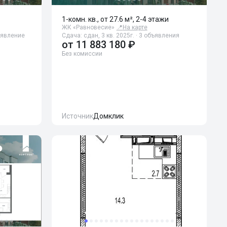
1-комн. кв., от 27.6 м², 2-4 этажи
ЖК «Равновесие»
📍
На карте
бъявление
Сдача: сдан, 3 кв. 2025г. · 3 объявления
от
11 883 180 ₽
Без комиссии
Источник
Домклик