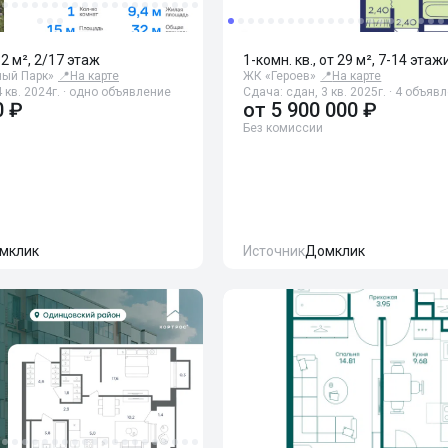
32 м², 2/17 этаж
1-комн. кв., от 29 м², 7-14 этаж
ый Парк»
📍
На карте
ЖК «Героев»
📍
На карте
 кв. 2024г. · одно объявление
Сдача: сдан, 3 кв. 2025г. · 4 объяв
0 ₽
от
5 900 000 ₽
Без комиссии
мклик
Источник
Домклик