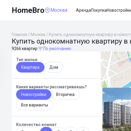
HomeBro
Москва
Аренда
Покупка
Новостройк
Главная
/
Москва
/
Купить однокомнатную квартиру в новос
Купить однокомнатную квартиру в 
9266 квартир
По умолчанию
Тип жилья
Квартира
Дом
Какие варианты рассматриваешь?
Новостройки
Вторичка
Все варианты
Количество комнат