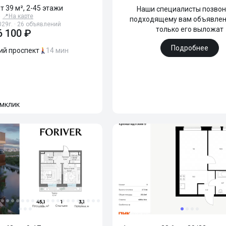
от 39 м², 2-45 этажи
Наши специалисты позвон
»
📍
На карте
подходящему вам объявлен
029г. · 26 объявлений
только его выложат
6 100 ₽
Подробнее
ий проспект
14 мин
мклик