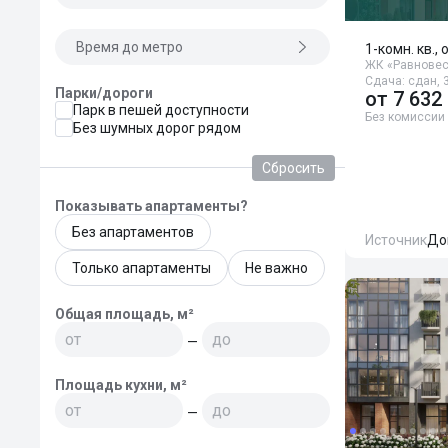
Время до метро
1-комн. кв., 
ЖК «Равнове
Сдача: сдан, 3
Парки/дороги
от
7 632
Парк в пешей доступности
Без комиссии
Без шумных дорог рядом
Сбросить
Показывать апартаменты?
Без апартаментов
Источник
До
Только апартаменты
Не важно
Общая площадь, м²
—
Площадь кухни, м²
—