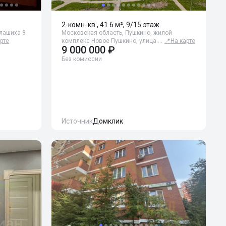
2-комн. кв., 41.6 м², 9/15 этаж
алашиха-3
Московская область, Пушкино, жилой
рте
комплекс Новое Пушкино, улица …
📍
На карте
9 000 000 ₽
Без комиссии
Источник
Домклик