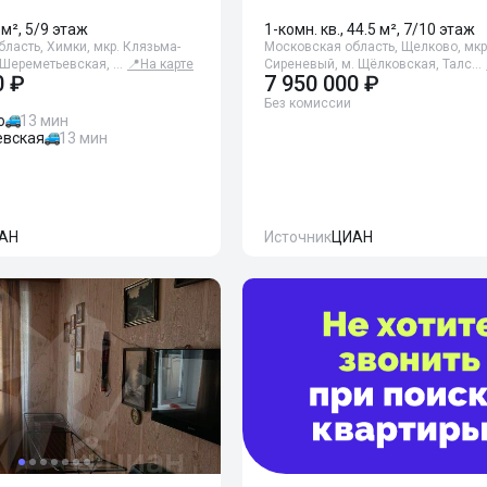
 м², 5/9 этаж
1-комн. кв., 44.5 м², 7/10 этаж
ласть, Химки, мкр. Клязьма-
Московская область, Щелково, мкр
 Шереметьевская, …
📍
На карте
Сиреневый, м. Щёлковская, Талс…
0 ₽
7 950 000 ₽
Без комиссии
о
13 мин
вская
13 мин
АН
Источник
ЦИАН