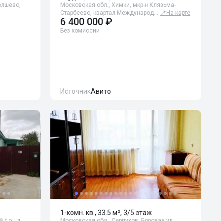
олшево,
Московская обл., Химки, мкр-н Клязьма-
Старбеево, квартал Международ…
📍
На карте
6 400 000 ₽
Без комиссии
Источник
Авито
1-комн. кв., 33.5 м², 3/5 этаж
г.о., д.
Московская обл., Серпухов, Боровая ул.,