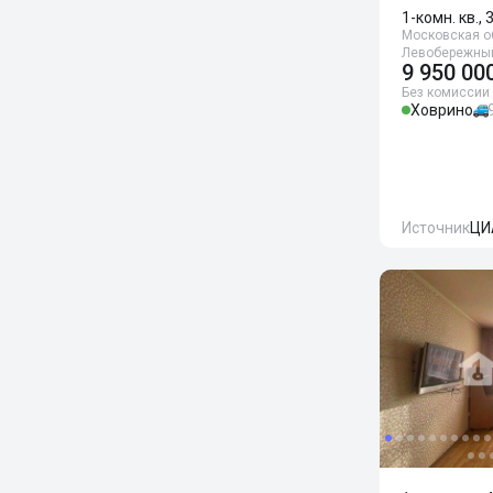
1-комн. кв., 
Московская об
Левобережный
9 950 00
Без комиссии
Ховрино
Источник
ЦИ