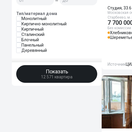
—
Студия, 33.6
Московская об
Тип/материал дома
Старбеево, м.
Монолитный
7 700 00
Кирпично-монолитный
Без комиссии
Кирпичный
Хлебников
Сталинский
Шереметье
Блочный
Панельный
Деревянный
Источник
ЦИ
Показать
12 571 квартира