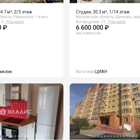
44.7 м², 2/5 этаж
Студия, 30.3 м², 1/14 этаж
ласть, Раменское, 1-й м-н,
Московская область, Щелково, мкр
 3
📍
На карте
Богородский, 19
📍
На карте
0 ₽
6 600 000 ₽
Без комиссии
мклик
Источник
ЦИАН