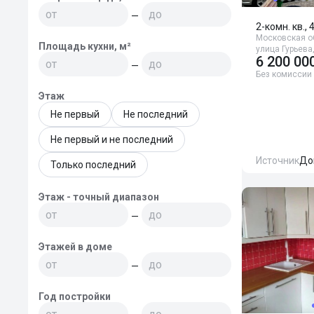
—
2-комн. кв., 
Московская об
Площадь кухни, м²
улица Гурьева,
6 200 00
—
Без комиссии
Этаж
Не первый
Не последний
Не первый и не последний
Источник
До
Только последний
Этаж - точный диапазон
—
Этажей в доме
—
Год постройки