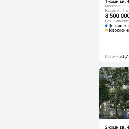
1-комн. кв., 
Московская об
Балашиха-2, м
8 500 00
Без комиссии
Щелковска
Новокосин
Источник
ЦИ
2-комн. кв., 