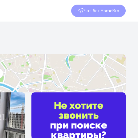
Чат-бот HomeBro