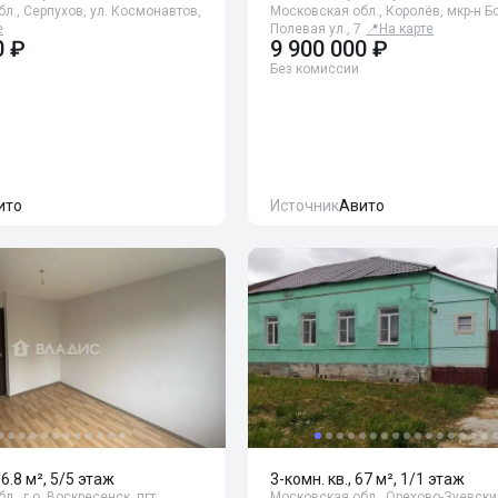
л., Серпухов, ул. Космонавтов,
Московская обл., Королёв, мкр-н Б
е
Полевая ул., 7
📍
На карте
0 ₽
9 900 000 ₽
Без комиссии
ито
Источник
Авито
66.8 м², 5/5 этаж
3-комн. кв., 67 м², 1/1 этаж
., г.о. Воскресенск, пгт.
Московская обл., Орехово-Зуевский 