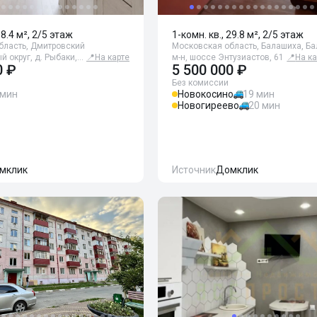
38.4 м², 2/5 этаж
1-комн. кв., 29.8 м², 2/5 этаж
бласть, Дмитровский
Московская область, Балашиха, Б
 округ, д. Рыбаки,…
📍
На карте
м-н, шоссе Энтузиастов, 61
📍
На ка
0 ₽
5 500 000 ₽
Без комиссии
 мин
Новокосино
19 мин
Новогиреево
20 мин
мклик
Источник
Домклик