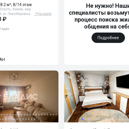
38.2 м², 8/14 этаж
Не нужно! Наш
ласть, Химки, мкр.
специалисты возьмут
, м. Левобережна…
📍
На карте
0 ₽
процесс поиска жи
общения на себ
9 мин
Подробнее
АН