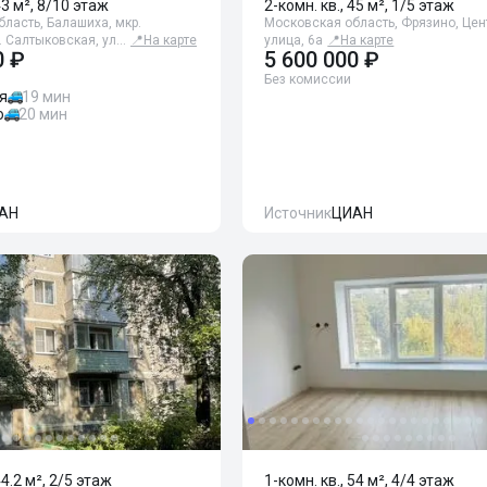
43 м², 8/10 этаж
2-комн. кв., 45 м², 1/5 этаж
ласть, Балашиха, мкр.
Московская область, Фрязино, Це
. Салтыковская, ул…
📍
На карте
улица, 6а
📍
На карте
0 ₽
5 600 000 ₽
Без комиссии
я
19 мин
о
20 мин
АН
Источник
ЦИАН
44.2 м², 2/5 этаж
1-комн. кв., 54 м², 4/4 этаж