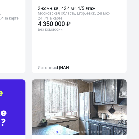
2-комн. кв., 42.4 м², 4/5 этаж
.
Московская область, Егорьевск, 2-й мкр,
📍
На карте
24
📍
На карте
4 350 000 ₽
Без комиссии
Источник
ЦИАН