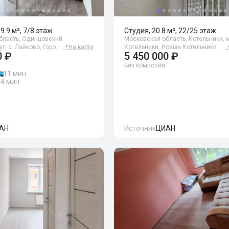
39.9 м², 7/8 этаж
Студия, 20.8 м², 22/25 этаж
бласть, Одинцовский
Московская область, Котельники, 
г, с. Лайково, Горо…
📍
На карте
Котельники, Новые Котельники …

0 ₽
5 450 000 ₽
Без комиссии
11 мин
14 мин
АН
Источник
ЦИАН