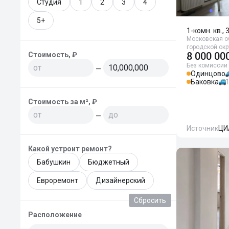
Студия
1
2
3
4
5+
1-комн. кв., 
Московская о
городской окру
8 000 00
Стоимость, ₽
Без комиссии
—
Одинцово
Баковка
Стоимость за м², ₽
—
Источник
ЦИ
Какой устроит ремонт?
Бабушкин
Бюджетный
Евроремонт
Дизайнерский
Сбросить
Расположение