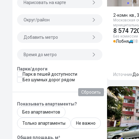
Нарисовать на карте
2-комн. кв., 
Округ/район
Московская о
муниципальный
8 574 72
Без комиссии
Добавить метро
Лобня
18
Время до метро
Парки/дороги
Парк в пешей доступности
Источник
До
Без шумных дорог рядом
Сбросить
Показывать апартаменты?
Без апартаментов
Только апартаменты
Не важно
Общая площадь, м²