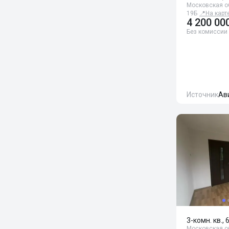
Московская об
19Б
📍
На карт
4 200 00
Без комиссии
Источник
Ав
3-комн. кв., 
Московская обл