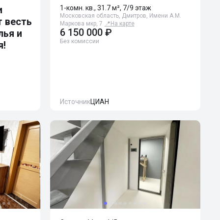
и
1-комн. кв., 31.7 м², 7/9 этаж
Московская область, Дмитров, Имени А.М.
 весть
Маркова мкр, 7
📍
На карте
6 150 000 ₽
лья и
Без комиссии
я!
Источник
ЦИАН