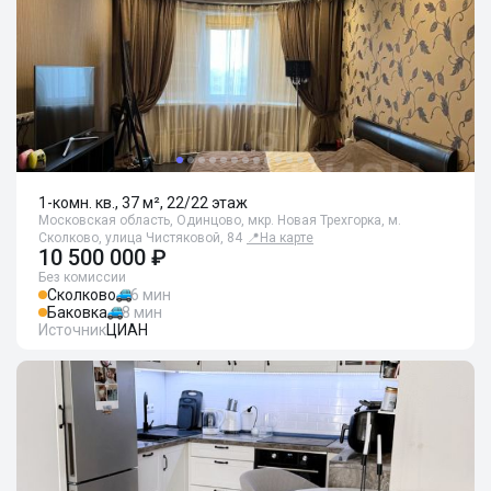
1-комн. кв., 37 м², 22/22 этаж
Московская область, Одинцово, мкр. Новая Трехгорка, м.
Сколково, улица Чистяковой, 84
📍
На карте
10 500 000 ₽
Без комиссии
Сколково
6 мин
Баковка
8 мин
Источник
ЦИАН