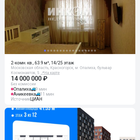
2-комн. кв., 63.9 м², 14/25 этаж
Московская область, Красногорск, м. Опалиха, бульвар
Космонавтов, 5
📍
На карте
14 000 000 ₽
Без комиссии
Опалиха
9 мин
Аникеевка
11 мин
Источник
ЦИАН