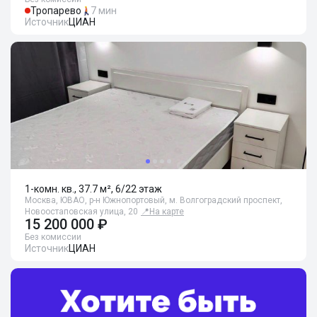
Тропарево
7 мин
Источник
ЦИАН
1-комн. кв., 37.7 м², 6/22 этаж
Москва, ЮВАО, р-н Южнопортовый, м. Волгоградский проспект,
Новоостаповская улица, 20
📍
На карте
15 200 000 ₽
Без комиссии
Источник
ЦИАН