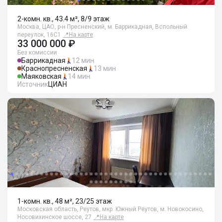
2-комн. кв., 43.4 м², 8/9 этаж
Москва, ЦАО, р-н Пресненский, м. Баррикадная, Вспольный
переулок, 16С1
📍
На карте
33 000 000 ₽
Без комиссии
Баррикадная
12 мин
Краснопресненская
13 мин
Маяковская
14 мин
Источник
ЦИАН
1-комн. кв., 48 м², 23/25 этаж
Московская область, Реутов, мкр. Южный Реутов, м. Новокосино,
Носовихинское шоссе, 27
📍
На карте