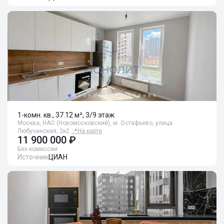
1-комн. кв., 37.12 м², 3/9 этаж
Москва, НАО (Новомосковский), м. Остафьево, улица
Любучанская, 2к2
📍
На карте
11 900 000 ₽
Без комиссии
Источник
ЦИАН