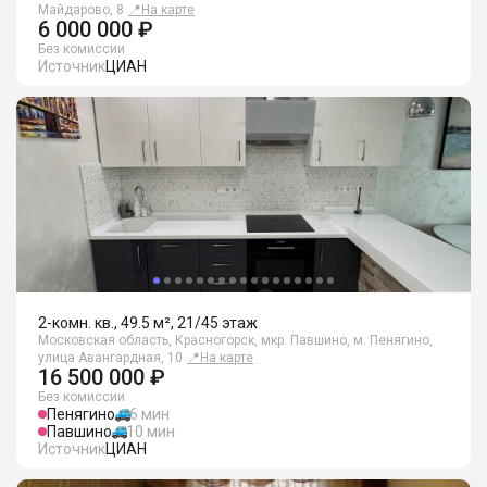
Майдарово, 8
📍
На карте
6 000 000 ₽
Без комиссии
Источник
ЦИАН
2-комн. кв., 49.5 м², 21/45 этаж
Московская область, Красногорск, мкр. Павшино, м. Пенягино,
улица Авангардная, 10
📍
На карте
16 500 000 ₽
Без комиссии
Пенягино
6 мин
Павшино
10 мин
Источник
ЦИАН