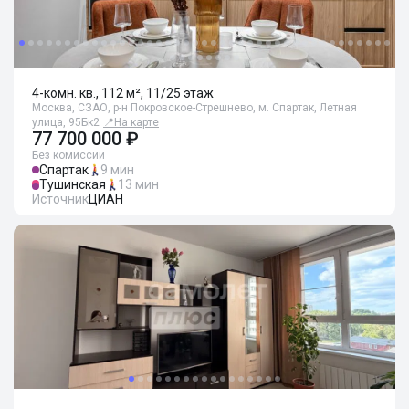
4-комн. кв., 112 м², 11/25 этаж
Москва, СЗАО, р-н Покровское-Стрешнево, м. Спартак, Летная
улица, 95Бк2
📍
На карте
77 700 000 ₽
Без комиссии
Спартак
9 мин
Тушинская
13 мин
Источник
ЦИАН