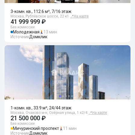
3-комн. кв., 112.6 м², 7/16 этаж
Москва, Рублёвское шоссе, 22 к1
📍
На карте
41 999 999 ₽
Без комиссии
Молодежная
13 мин
Источник
Домклик
1-комн. кв., 33.9 м², 24/44 этаж
Москва, Очаково м-н, Озёрная улица, 1 к2/4
📍
На карте
21 500 000 ₽
Без комиссии
Мичуринский проспект
11 мин
Источник
Домклик