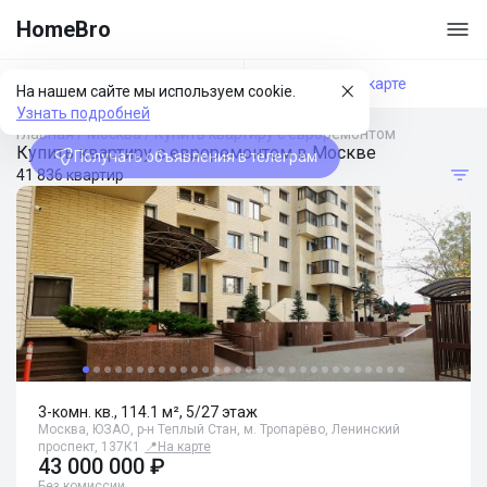
HomeBro
Фильтры
На карте
На нашем сайте мы используем cookie.
Узнать подробней
Главная
/
Москва
/
Купить квартиру с евроремонтом
Купить квартиру с евроремонтом в Москве
Получать объявления в телеграм
41 836 квартир
3-комн. кв., 114.1 м², 5/27 этаж
Москва, ЮЗАО, р-н Теплый Стан, м. Тропарёво, Ленинский
проспект, 137К1
📍
На карте
43 000 000 ₽
Без комиссии