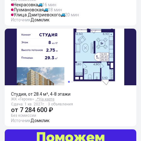
Некрасовка
16 мин
Лухмановская
18 мин
Улица Дмитриевского
20 мин
Источник
Домклик
Студия, от 28.4 м², 4-8 этажи
ЖК «Героев»
📍
На карте
Сдача: 1 кв. 2027г. · 3 объявления
от
7 284 600 ₽
Без комиссии
Источник
Домклик