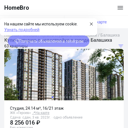
HomeBro
Фильтры
На карте
На нашем сайте мы используем cookie.
Узнать подробней
Главная
/
Москва
/
Купить студию в новостройке
/
Балашиха
Купить студию в новостройке в городе Балашиха
Получать объявления в телеграм
63 квартиры
Студия, 24.14 м², 16/21 этаж
ЖК «Героев»
📍
На карте
Сдача: сдан, 3 кв. 2023г. · одно объявление
8 256 016 ₽
Без комиссии