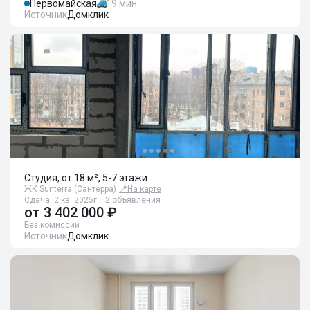
Первомайская
19 мин
Источник
Домклик
Студия, от 18 м², 5-7 этажи
ЖК Sunterra (Сантерра)
📍
На карте
Сдача: 2 кв. 2025г. · 2 объявления
от
3 402 000 ₽
Без комиссии
Источник
Домклик