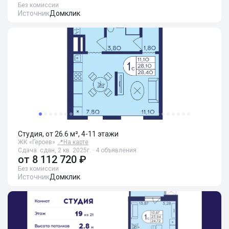
Без комиссии
Источник
Домклик
Студия, от 26.6 м², 4-11 этажи
ЖК «Героев»
📍
На карте
Сдача: сдан, 2 кв. 2025г. · 4 объявления
от
8 112 720 ₽
Без комиссии
Источник
Домклик