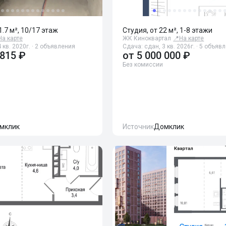
1.7 м², 10/17 этаж
Студия, от 22 м², 1-8 этажи
На карте
ЖК Киноквартал
📍
На карте
 кв. 2020г. · 2 объявления
Сдача: сдан, 3 кв. 2026г. · 5 объяв
 815 ₽
от
5 000 000 ₽
Без комиссии
мклик
Источник
Домклик