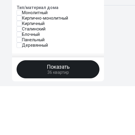
Тип/материал дома
Поиск жилья
Краснодар, 
Монолитный
Кирпично-монолитный
Кирпичный
Сталинский
Блочный
Панельный
Деревянный
Показать
36 квартир
HomeBro
Преимущества
Отзывы
FAQ