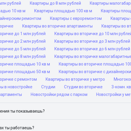
млн рублей
Квартиры до 8 млн рублей
Квартиры малогаба
адью 10 кв м
Квартиры площадью 100 кв м
Квартиры площ
зайнерским ремонтом
Квартиры с евроремонтом
Квартиры 
торичке
Квартиры во вторичке апартаменты
Квартиры во в
оричке до 1 млн рублей
Квартиры во вторичке до 10 млн рубле
оричке до 2 млн рублей
Квартиры во вторичке до 3 млн рублей
оричке до 5 млн рублей
Квартиры во вторичке до 6 млн рублей
оричке до 8 млн рублей
Квартиры во вторичке малогабаритны
торичке площадью 10 кв м
Квартиры во вторичке площадью 100
торичке площадью 50 кв м
Квартиры во вторичке с дизайнерск
торичке с ремонтом
Квартиры во вторичке у метро
Многоком
ры в новостройке
Студии
Студии во вторичке
3-комн. к
партаменты
Новостройки рядом с парком
Новостройки у ме
ения ты показываешь?
ю объявления на популярных сайтах объявлений: ЦИАН, Домклик, 
дах ты работаешь?