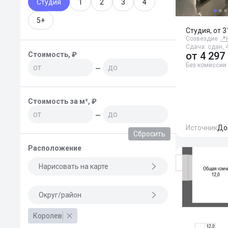
Студия
1
2
3
4
5+
Студия, от 3
Созвездие
📍
Сдача: сдан, 4
от
4 297
Стоимость, ₽
Без комиссии
—
Стоимость за м², ₽
—
Источник
До
Сбросить
Расположение
Нарисовать на карте
Округ/район
Королев