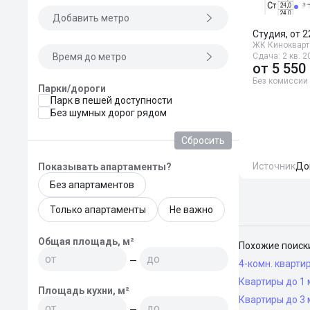
Добавить метро
Студия, от 2
ЖК Кинокварт
Время до метро
Сдача: 2 кв. 2
от
5 550
Без комиссии
Парки/дороги
Парк в пешей доступности
Без шумных дорог рядом
Сбросить
Источник
До
Показывать апартаменты?
Без апартаментов
Только апартаменты
Не важно
Общая площадь, м²
Похожие поиск
—
4-комн. кварти
Квартиры до 1 
Площадь кухни, м²
Квартиры до 3 
—