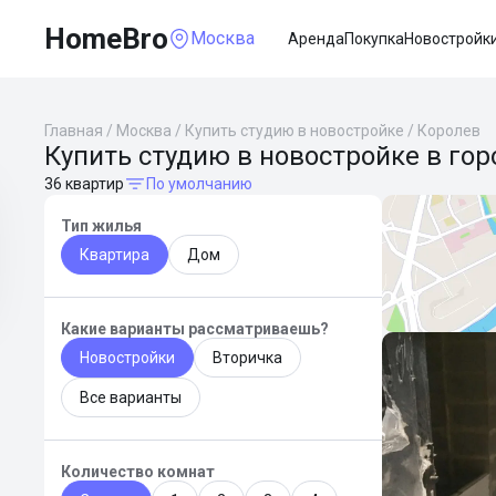
HomeBro
Москва
Аренда
Покупка
Новостройк
Главная
/
Москва
/
Купить студию в новостройке
/
Королев
Купить студию в новостройке в го
36 квартир
По умолчанию
Тип жилья
Квартира
Дом
Какие варианты рассматриваешь?
Новостройки
Вторичка
Все варианты
Количество комнат