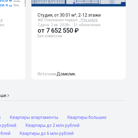
Студия, от 30.01 м², 2-12 этажи
те
ЖК Поколение первых
📍
На карте
ние
Сдача: 2 кв. 2028г. · 21 объявление
от
7 652 550 ₽
Без комиссии
Источник
Домклик
ьше
ы
Квартиры апартаменты
Квартиры большие
н рублей
Квартиры до 2 млн рублей
ублей
Квартиры до 6 млн рублей