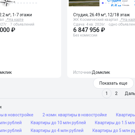
2.2 м², 1-7 этажи
Студия, 26.49 м², 12/18 этаж
ал
📍
На карте
ЖК Космический квартал
📍
На кар
027г. · 7 объявлений
Сдача: 4 кв. 2026г. · одно объявле
 000 ₽
6 847 956 ₽
Без комиссии
мклик
Источник
Домклик
Показать еще
1
2
Дал
и
ры в новостройке
2-комн. квартиры в новостройке
Квартир
млн рублей
Квартиры до 10 млн рублей
Квартиры до 1.5 мл
млн рублей
Квартиры до 4 млн рублей
Квартиры до 5 млн р